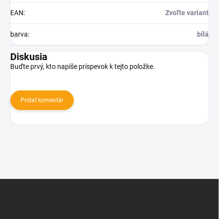
EAN
:
Zvoľte variant
barva
:
bílá
Diskusia
Buďte prvý, kto napíše príspevok k tejto položke.
Pridať komentár
Z
á
p
ä