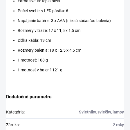
Farba svetla: teplá biela
Počet svetiel v LED pásiku: 6
Napájanie batérie: 3 x AAA (nie sú súčasťou balenia)
Rozmery vitráže: 17 x 11,5 x 1,5 cm
Dĺžka kábla: 19 cm
Rozmery balenia: 18 x 12,5 x 4,5 cm
Hmotnosť: 108 g
Hmotnosť v balení: 121 g
Dodatočné parametre
Kategória
:
Svietniky, sviečky, lampy
Záruka
:
2 roky