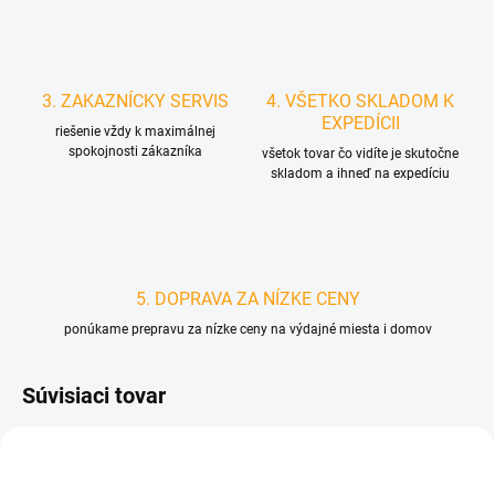
3. ZAKAZNÍCKY SERVIS
4. VŠETKO SKLADOM K
EXPEDÍCII
riešenie vždy k maximálnej
spokojnosti zákazníka
všetok tovar čo vidíte je skutočne
skladom a ihneď na expedíciu
5. DOPRAVA ZA NÍZKE CENY
ponúkame prepravu za nízke ceny na výdajné miesta i domov
Súvisiaci tovar
D4485
D2720