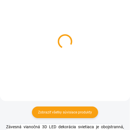
SKLADOM
SKLADOM
Grow me Vianočný
Čiapka - Santa
smrek
€0,58
€6,11
Do košíka
Do košíka
Zobraziť všetky súvisiace produkty
Závesná vianočná 3D LED dekorácia svietiaca
je obojstranná,