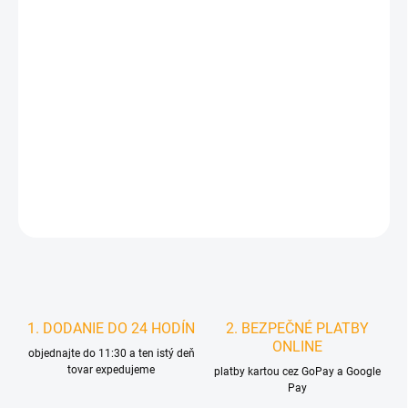
MÔŽEME DORUČIŤ DO:
ZVOĽTE VARIANT
MOŽNOSTI DORUČENIA
−
+
Pridať do košíka
DETAILNÉ INFORMÁCIE
STRÁŽIŤ
1. DODANIE DO 24 HODÍN
2. BEZPEČNÉ PLATBY
ONLINE
objednajte do 11:30 a ten istý deň
tovar expedujeme
platby kartou cez GoPay a Google
Pay