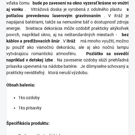
vďaka čomu
bude po zavesení na okno vyzerať krásne vo vnútri
aj vonku
.
Vitrážová doska je vyrobená z odolného plastu
s
potlačou prevedenou laserovým gravírovaním
. V
itráž je
napájaná batériami, takže sa nemusíme báť o dostupnosť zdroja
energie.
Svietiaca dekorácia môže ozdobiť prakticky akýkoľvek
povrch, napríklad okno, aj na neštandardných miestach -
bez
káblov a predlžovacích šnúr
. V
itráž
má mnoho využití, možno
ju použiť ako vianočnú dekoráciu, ale aj ako nočnú lampu
vytvárajúcu romantickú atmosféru.
Pozlátko sa osvedčí
napríklad v detskej izbe
. Na
zavesenie ozdoby slúži priehľadná
prísavka upevnená na nádobe batérie.
Je dômyselne schovaný a
prakticky neviditeľný.
ktorá neruší výzdobu.
Obsah balenia:
1ks ozdoby
1ks prísavky
Špecifikácia produktu: