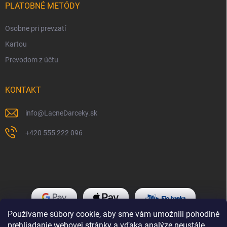
PLATOBNÉ METÓDY
Osobne pri prevzatí
Kartou
Prevodom z účtu
KONTAKT
info
@
LacneDarceky.sk
+420 555 222 096
Používame súbory cookie, aby sme vám umožnili pohodlné
prehliadanie webovej stránky a vďaka analýze neustále