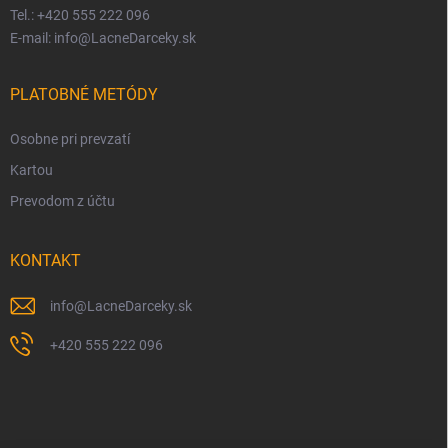
Tel.: +420 555 222 096
E-mail: info@LacneDarceky.sk
PLATOBNÉ METÓDY
Osobne pri prevzatí
Kartou
Prevodom z účtu
KONTAKT
info
@
LacneDarceky.sk
+420 555 222 096