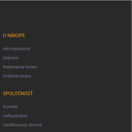
Z
á
p
ä
t
i
O NÁKUPE
e
Ako nakupovať
Doprava
Reklamácia tovaru
Vrátenie tovaru
SPOLOČNOSŤ
Kontakt
Veľkoobchod
Certifikovaný obchod