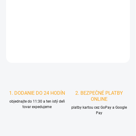
MOŽNOSTI
DORUČENIA
−
+
Pridať do košíka
DETAILNÉ INFORMÁCIE
STRÁŽIŤ
1. DODANIE DO 24 HODÍN
2. BEZPEČNÉ PLATBY
ONLINE
objednajte do 11:30 a ten istý deň
tovar expedujeme
platby kartou cez GoPay a Google
Pay