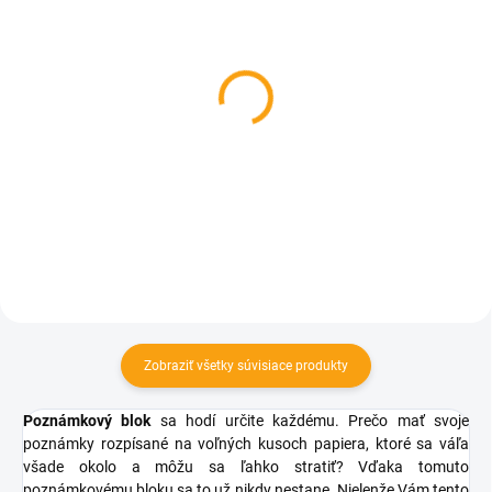
SKLADOM
SKLADOM
Striekačkové pero
Pero s neviditeľným
atramentom
€0,61
€0,41
Do košíka
Do košíka
Zobraziť všetky súvisiace produkty
Poznámkový blok
sa hodí určite každému. Prečo mať svoje
poznámky rozpísané na voľných kusoch papiera, ktoré sa váľa
všade okolo a môžu sa ľahko stratiť? Vďaka tomuto
poznámkovému bloku sa to už nikdy nestane. Nielenže Vám tento