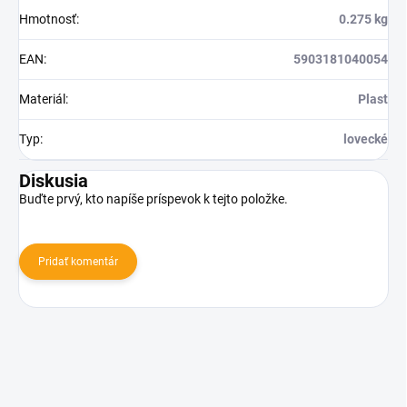
Hmotnosť
:
0.275 kg
EAN
:
5903181040054
Materiál
:
Plast
Typ
:
lovecké
Diskusia
Buďte prvý, kto napíše príspevok k tejto položke.
Pridať komentár