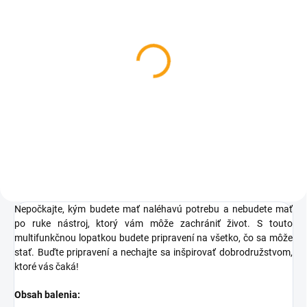
SKLADOM
SKLADOM
Aerátor - prevzdušňovač
Biologická mucholapka
trávy
FLIES Away
€6,18
€3,44
Do košíka
Do košíka
Nepočkajte, kým budete mať naléhavú potrebu a nebudete mať
po ruke nástroj, ktorý vám môže zachrániť život. S touto
multifunkčnou lopatkou budete pripravení na všetko, čo sa môže
stať. Buďte pripravení a nechajte sa inšpirovať dobrodružstvom,
ktoré vás čaká!
Obsah balenia: