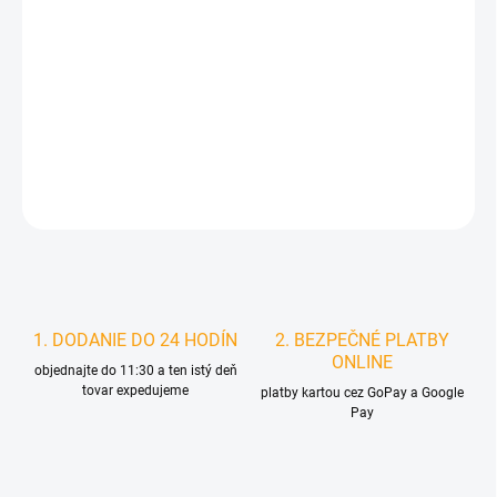
MOŽNOSTI
DORUČENIA
−
+
Pridať do košíka
DETAILNÉ INFORMÁCIE
STRÁŽIŤ
1. DODANIE DO 24 HODÍN
2. BEZPEČNÉ PLATBY
ONLINE
objednajte do 11:30 a ten istý deň
tovar expedujeme
platby kartou cez GoPay a Google
Pay