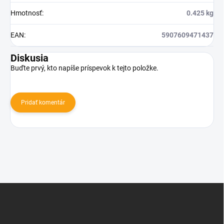
Hmotnosť
:
0.425 kg
EAN
:
5907609471437
Diskusia
Buďte prvý, kto napíše príspevok k tejto položke.
Pridať komentár
Z
á
p
ä