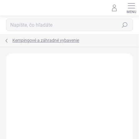
Prejsť
na
obsah
Hľadať
Kempingové a záhradné vybavenie
Neohodnotené
Podrobnosti hodnotenia