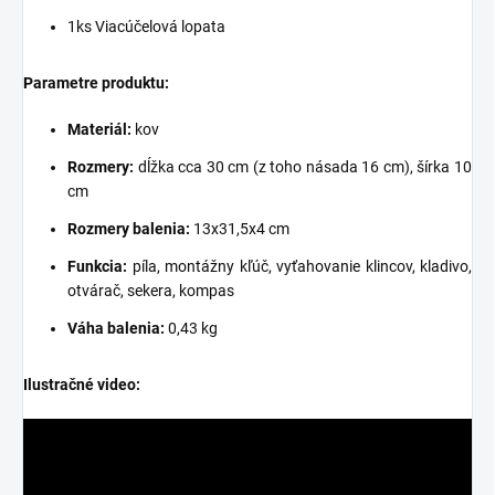
1ks Viacúčelová lopata
Parametre produktu:
Materiál:
kov
Rozmery:
dĺžka cca 30 cm (z toho násada 16 cm), šírka 10
cm
Rozmery balenia:
13x31,5x4 cm
Funkcia:
píla, montážny kľúč, vyťahovanie klincov, kladivo,
otvárač, sekera, kompas
Váha balenia:
0,43 kg
Ilustračné video: