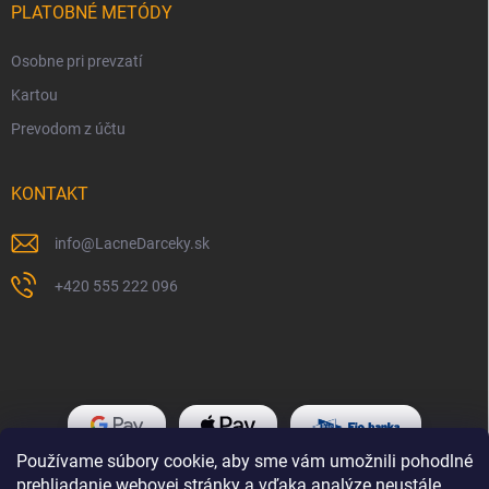
PLATOBNÉ METÓDY
Osobne pri prevzatí
Kartou
Prevodom z účtu
KONTAKT
info
@
LacneDarceky.sk
+420 555 222 096
Používame súbory cookie, aby sme vám umožnili pohodlné
prehliadanie webovej stránky a vďaka analýze neustále