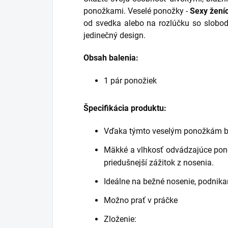
ponožkami. Veselé ponožky -
Sexy žení
od svedka alebo na rozlúčku so slobod
jedinečný design.
Obsah balenia:
1 pár ponožiek
Špecifikácia produktu:
Vďaka týmto veselým ponožkám bu
Mäkké a vlhkosť odvádzajúce pono
priedušnejší zážitok z nosenia.
Ideálne na bežné nosenie, podnikan
Možno prať v práčke
Zloženie: