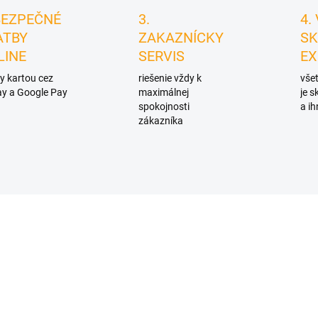
BEZPEČNÉ
3.
4.
ATBY
ZAKAZNÍCKY
SK
LINE
SERVIS
EX
y kartou cez
riešenie vždy k
všet
y a Google Pay
maximálnej
je 
spokojnosti
a ih
zákazníka
D4920
D