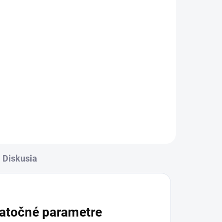
ADOM
žka
Diskusia
atočné parametre