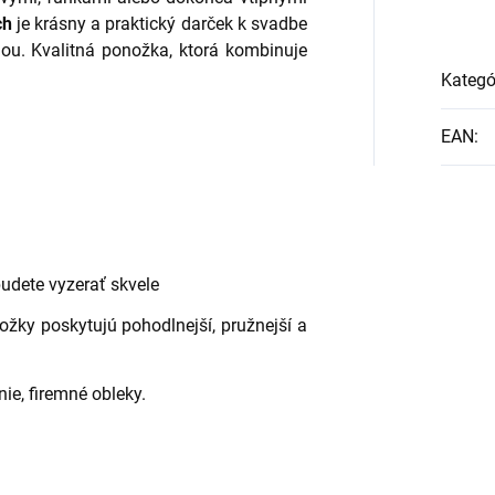
ch
je krásny a praktický darček k svadbe
ou. Kvalitná ponožka, ktorá kombinuje
Kategó
EAN
:
dete vyzerať skvele
žky poskytujú pohodlnejší, pružnejší a
ie, firemné obleky.