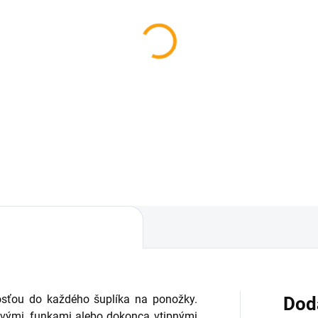
SKLADOM
SKL
nželská šeková knižka
Manželská šeková kni
e ŽENU
pre MUŽA
,94
€3,94
Do košíka
Do košíka
sťou do každého šuplíka na ponožky.
Dod
ivými, funkami alebo dokonca vtipnými