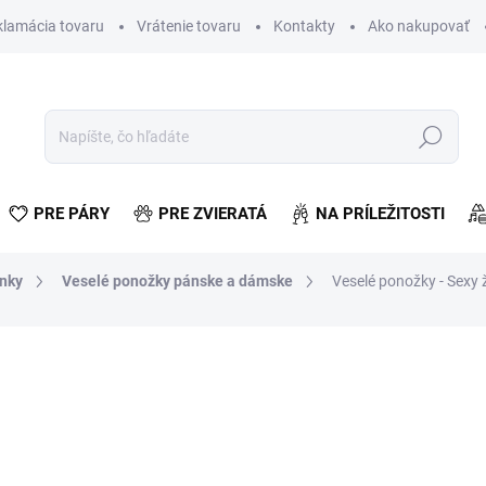
klamácia tovaru
Vrátenie tovaru
Kontakty
Ako nakupovať
Hľadať
PRE PÁRY
PRE ZVIERATÁ
NA PRÍLEŽITOSTI
lnky
Veselé ponožky pánske a dámske
Veselé ponožky - Sexy 
otenia
€6,11
€4,97 bez DPH
Jednotková
ZVOĽTE VARIANT