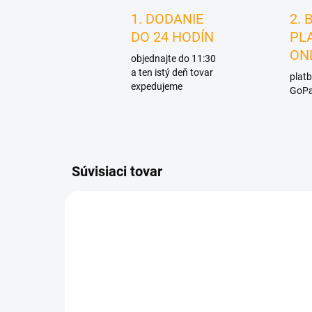
1. DODANIE
2. 
DO 24 HODÍN
PL
ON
objednajte do 11:30
a ten istý deň tovar
platb
expedujeme
GoPa
Súvisiaci tovar
D2516