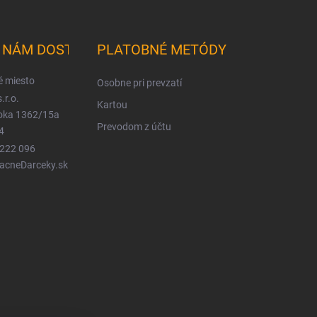
K NÁM DOSTANETE
PLATOBNÉ METÓDY
é miesto
Osobne pri prevzatí
.r.o.
Kartou
ioka 1362/15a
Prevodom z účtu
4
 222 096
LacneDarceky.sk