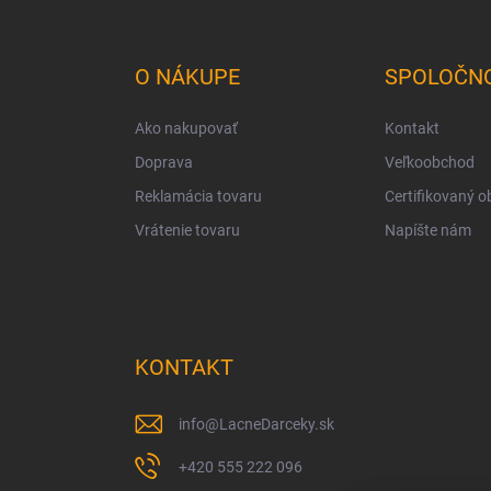
á
p
ä
O NÁKUPE
SPOLOČN
t
i
Ako nakupovať
Kontakt
e
Doprava
Veľkoobchod
Reklamácia tovaru
Certifikovaný 
Vrátenie tovaru
Napíšte nám
KONTAKT
info
@
LacneDarceky.sk
+420 555 222 096