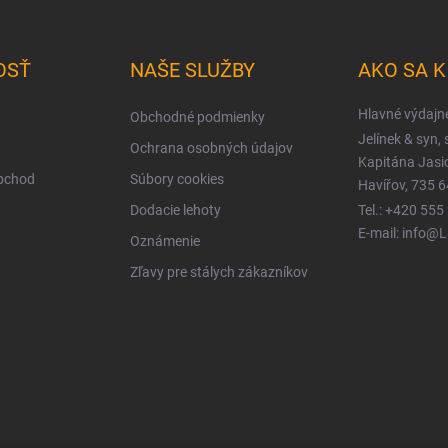
OSŤ
NAŠE SLUŽBY
AKO SA 
Hlavné výdajn
Obchodné podmienky
Jelínek & syn, s
Ochrana osobných údajov
Kapitána Jas
obchod
Súbory cookies
Havířov, 735 6
Dodacie lehoty
Tel.: +420 555
E-mail: info@
Oznámenie
Zľavy pre stálych zákazníkov