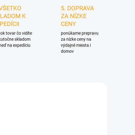
 VŠETKO
5. DOPRAVA
LADOM K
ZA NÍZKE
PEDÍCII
CENY
ok tovar čo vidíte
ponúkame prepravu
skutočne skladom
za nízke ceny na
neď na expedíciu
výdajné miesta i
domov
4919