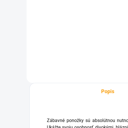
SKLADOM
Kravata - ženích
Ma
pr
€3,89
€3
Do košíka
Popis
Zábavné ponožky sú absolútnou nutno
Ukážte svoju osobnosť divokými, blázn