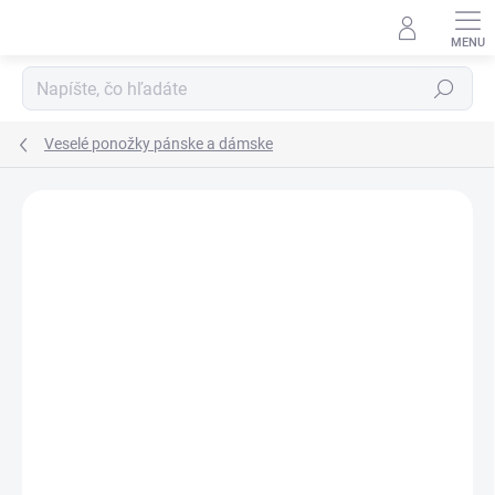
Prejsť
na
obsah
Hľadať
Veselé ponožky pánske a dámske
Neohodnotené
Podrobnosti hodnotenia