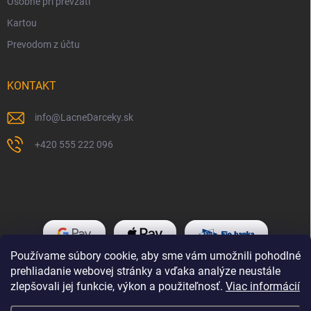
Osobne pri prevzatí
Kartou
Prevodom z účtu
KONTAKT
info
@
LacneDarceky.sk
+420 555 222 096
Používame súbory cookie, aby sme vám umožnili pohodlné
prehliadanie webovej stránky a vďaka analýze neustále
zlepšovali jej funkcie, výkon a použiteľnosť.
Viac informácií