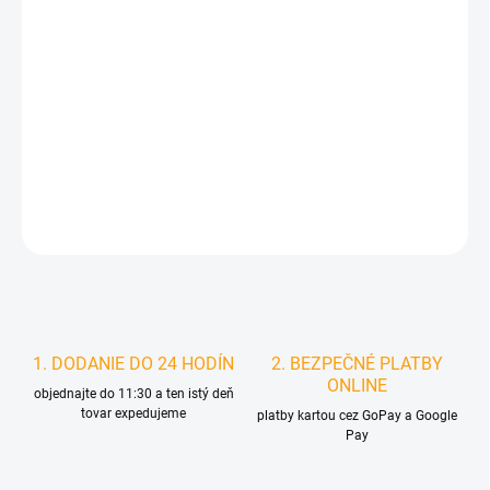
MÔŽEME DORUČIŤ DO:
ZVOĽTE VARIANT
MOŽNOSTI DORUČENIA
−
+
Pridať do košíka
DETAILNÉ INFORMÁCIE
STRÁŽIŤ
1. DODANIE DO 24 HODÍN
2. BEZPEČNÉ PLATBY
ONLINE
objednajte do 11:30 a ten istý deň
tovar expedujeme
platby kartou cez GoPay a Google
Pay