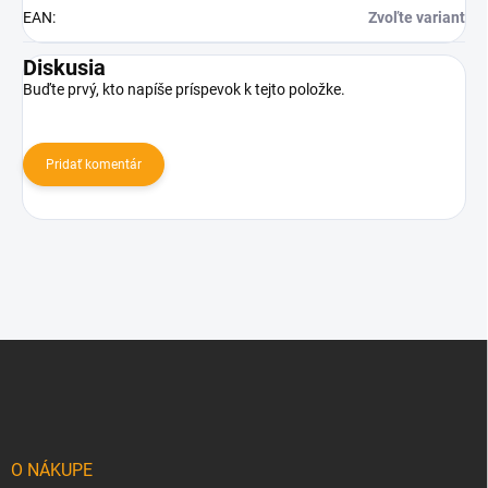
EAN
:
Zvoľte variant
Diskusia
Buďte prvý, kto napíše príspevok k tejto položke.
Pridať komentár
Z
á
p
ä
t
i
O NÁKUPE