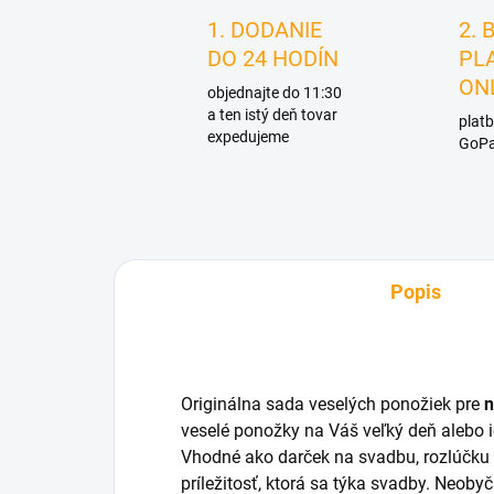
1. DODANIE
2. 
DO 24 HODÍN
PL
ON
objednajte do 11:30
a ten istý deň tovar
platb
expedujeme
GoPa
Popis
Originálna sada veselých ponožiek pre
n
veselé ponožky na Váš veľký deň alebo
Vhodné ako darček na svadbu, rozlúčku
príležitosť, ktorá sa týka svadby. Neob