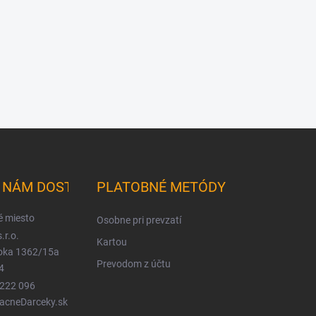
K NÁM DOSTANETE
PLATOBNÉ METÓDY
é miesto
Osobne pri prevzatí
.r.o.
Kartou
ioka 1362/15a
Prevodom z účtu
4
 222 096
LacneDarceky.sk