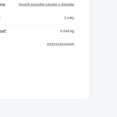
ria
:
Veselé ponožky pánske a dámske
a
:
2 roky
osť
:
0.046 kg
8592539634099