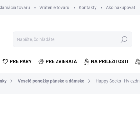
klamácia tovaru
Vrátenie tovaru
Kontakty
Ako nakupovať
Hľadať
PRE PÁRY
PRE ZVIERATÁ
NA PRÍLEŽITOSTI
lnky
Veselé ponožky pánske a dámske
Happy Socks - Hviezdn
otenia
€11,20
€9,11 bez DPH
Jednotková
SKLADOM