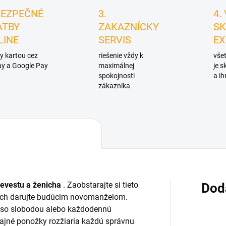
BEZPEČNÉ
3.
4.
ATBY
ZAKAZNÍCKY
SK
LINE
SERVIS
EX
y kartou cez
riešenie vždy k
všet
y a Google Pay
maximálnej
je 
spokojnosti
a ih
zákazníka
evestu a ženicha
. Zaobstarajte si tieto
Dod
 ich darujte budúcim novomanželom.
 so slobodou alebo každodennú
yčajné ponožky rozžiaria každú správnu