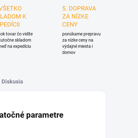
 VŠETKO
5. DOPRAVA
LADOM K
ZA NÍZKE
PEDÍCII
CENY
ok tovar čo vidíte
ponúkame prepravu
skutočne skladom
za nízke ceny na
neď na expedíciu
výdajné miesta i
domov
Diskusia
atočné parametre