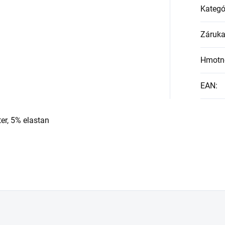
Kategó
Záruk
Hmotn
EAN
:
er, 5% elastan