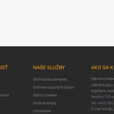
OSŤ
NAŠE SLUŽBY
AKO SA 
Hlavné výdajn
Obchodné podmienky
Jelínek & syn, s
Ochrana osobných údajov
Kapitána Jas
obchod
Súbory cookies
Havířov, 735 6
Dodacie lehoty
Tel.: +420 555
E-mail: info@
Oznámenie