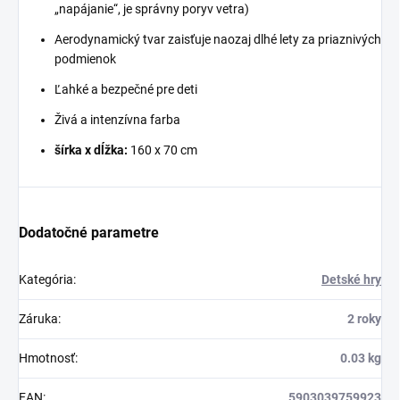
„napájanie“, je správny poryv vetra)
Aerodynamický tvar zaisťuje naozaj dlhé lety za priaznivých
podmienok
Ľahké a bezpečné pre deti
Živá a intenzívna farba
šírka x dĺžka:
160 x 70 cm
Dodatočné parametre
Kategória
:
Detské hry
Záruka
:
2 roky
Hmotnosť
:
0.03 kg
EAN
:
5903039759923