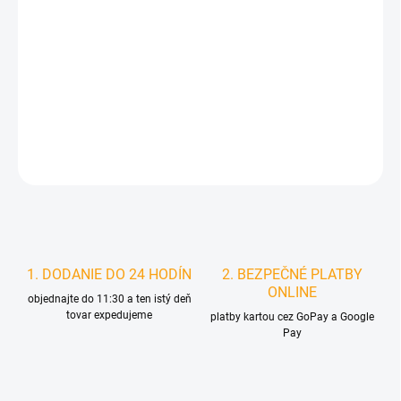
MOŽNOSTI
DORUČENIA
−
+
Pridať do košíka
DETAILNÉ INFORMÁCIE
STRÁŽIŤ
1. DODANIE DO 24 HODÍN
2. BEZPEČNÉ PLATBY
ONLINE
objednajte do 11:30 a ten istý deň
tovar expedujeme
platby kartou cez GoPay a Google
Pay