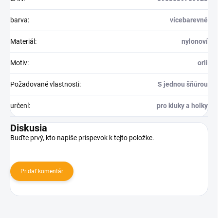
barva
:
vícebarevné
Materiál
:
nylonoví
Motiv
:
orli
Požadované vlastnosti
:
S jednou šňůrou
určení
:
pro kluky a holky
Diskusia
Buďte prvý, kto napíše príspevok k tejto položke.
Pridať komentár