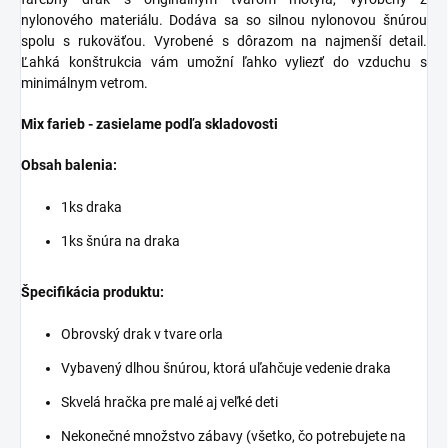
nylonového materiálu.
Dodáva sa so silnou nylonovou šnúrou
spolu s rukoväťou.
Vyrobené s dôrazom na najmenší detail.
Ľahká konštrukcia vám umožní ľahko vyliezť do vzduchu s
minimálnym vetrom.
Mix farieb - zasielame podľa skladovosti
Obsah balenia:
1ks draka
1ks šnúra na draka
Špecifikácia produktu:
Obrovský drak v tvare orla
Vybavený dlhou šnúrou, ktorá uľahčuje vedenie draka
Skvelá hračka pre malé aj veľké deti
Nekonečné množstvo zábavy (všetko, čo potrebujete na