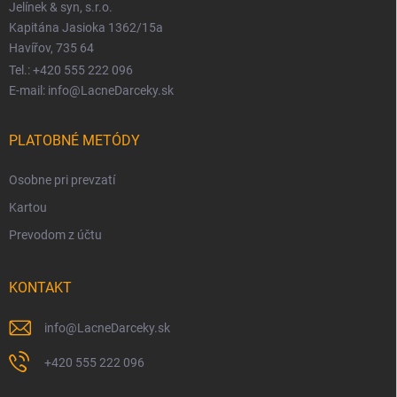
Jelínek & syn, s.r.o.
Kapitána Jasioka 1362/15a
Havířov, 735 64
Tel.: +420 555 222 096
E-mail: info@LacneDarceky.sk
PLATOBNÉ METÓDY
Osobne pri prevzatí
Kartou
Prevodom z účtu
KONTAKT
info
@
LacneDarceky.sk
+420 555 222 096