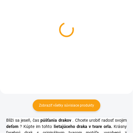
SKLADOM
SKLADOM
Stolová hra Pélotone -
Detská plastová
staň sa legendou!
hojdačka 3 v 1
€40,74
€24,11
Do košíka
Detail
Zobraziť všetky súvisiace produkty
Blíži sa jeseň, čas
púšťania drakov
. Chcete urobiť radosť svojim
deťom
? Kúpte im tohto
lietajúceho draka v tvare orla.
Krásny
farebný drak s originálnym tvarom motýľa, vyrobený z