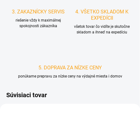
3. ZAKAZNÍCKY SERVIS
4. VŠETKO SKLADOM K
EXPEDÍCII
riešenie vždy k maximálnej
spokojnosti zákazníka
všetok tovar čo vidíte je skutočne
skladom a ihneď na expedíciu
5. DOPRAVA ZA NÍZKE CENY
ponúkame prepravu za nízke ceny na výdajné miesta i domov
Súvisiaci tovar
D4840
D6129/MOD