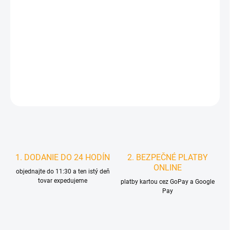
MOŽNOSTI
DORUČENIA
−
+
Pridať do košíka
DETAILNÉ INFORMÁCIE
STRÁŽIŤ
1. DODANIE DO 24 HODÍN
2. BEZPEČNÉ PLATBY
ONLINE
objednajte do 11:30 a ten istý deň
tovar expedujeme
platby kartou cez GoPay a Google
Pay