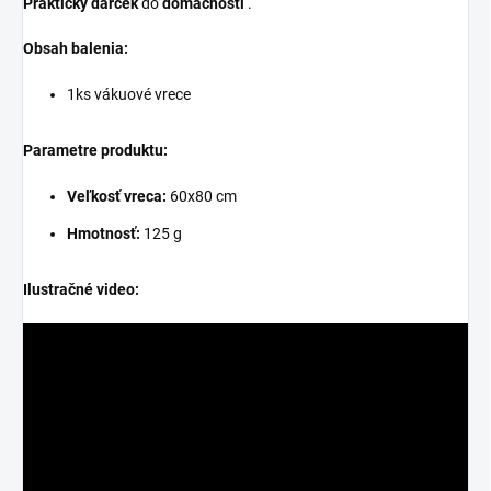
Praktický darček
do
domácnosti
.
Obsah balenia:
1ks vákuové vrece
Parametre produktu:
Veľkosť vreca:
60x80 cm
Hmotnosť:
125 g
Ilustračné video: