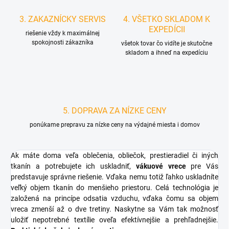
3. ZAKAZNÍCKY SERVIS
4. VŠETKO SKLADOM K
EXPEDÍCII
riešenie vždy k maximálnej
spokojnosti zákazníka
všetok tovar čo vidíte je skutočne
skladom a ihneď na expedíciu
5. DOPRAVA ZA NÍZKE CENY
ponúkame prepravu za nízke ceny na výdajné miesta i domov
Ak máte doma veľa oblečenia, obliečok, prestieradiel či iných
tkanín a potrebujete ich uskladniť,
vákuové vrece
pre Vás
predstavuje správne riešenie. Vďaka nemu totiž ľahko uskladníte
veľký objem tkanín do menšieho priestoru. Celá technológia je
založená na princípe odsatia vzduchu, vďaka čomu sa objem
vreca zmenší až o dve tretiny. Naskytne sa Vám tak možnosť
uložiť nepotrebné textílie oveľa efektívnejšie a prehľadnejšie.