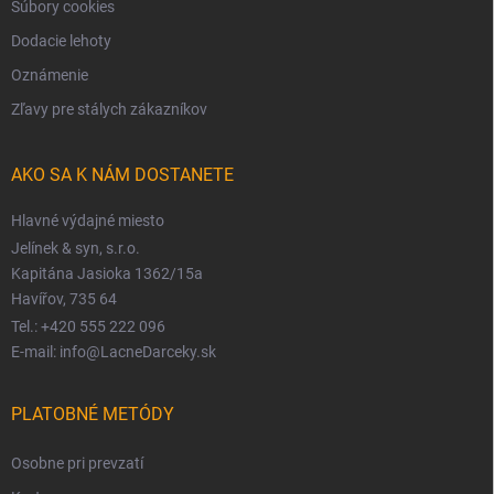
Súbory cookies
Dodacie lehoty
Oznámenie
Zľavy pre stálych zákazníkov
AKO SA K NÁM DOSTANETE
Hlavné výdajné miesto
Jelínek & syn, s.r.o.
Kapitána Jasioka 1362/15a
Havířov, 735 64
Tel.: +420 555 222 096
E-mail: info@LacneDarceky.sk
PLATOBNÉ METÓDY
Osobne pri prevzatí