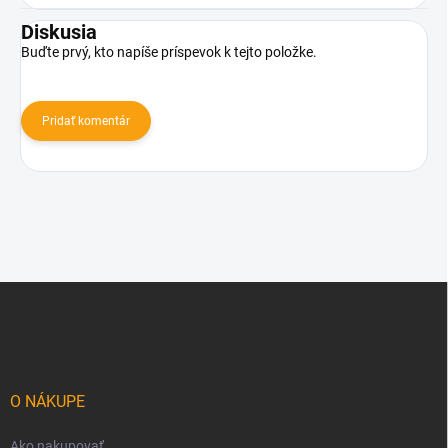
Diskusia
Buďte prvý, kto napíše príspevok k tejto položke.
Pridať komentár
Z
á
p
ä
t
i
O NÁKUPE
e
Ako nakupovať