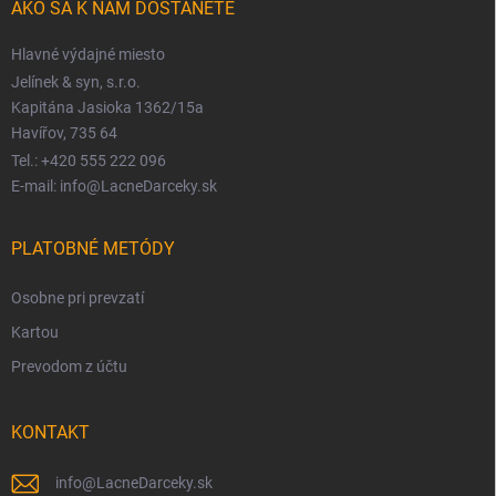
AKO SA K NÁM DOSTANETE
Hlavné výdajné miesto
Jelínek & syn, s.r.o.
Kapitána Jasioka 1362/15a
Havířov, 735 64
Tel.: +420 555 222 096
E-mail: info@LacneDarceky.sk
PLATOBNÉ METÓDY
Osobne pri prevzatí
Kartou
Prevodom z účtu
KONTAKT
info
@
LacneDarceky.sk