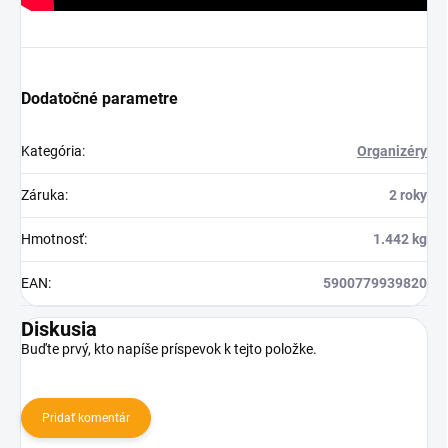
Dodatočné parametre
Kategória
:
Organizéry
Záruka
:
2 roky
Hmotnosť
:
1.442 kg
EAN
:
5900779939820
Diskusia
Buďte prvý, kto napíše príspevok k tejto položke.
Pridať komentár