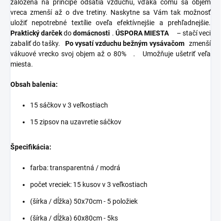
založená na princípe odsatia vzduchu, vďaka čomu sa objem
vreca zmenší až o dve tretiny. Naskytne sa Vám tak možnosť
uložiť nepotrebné textílie oveľa efektívnejšie a prehľadnejšie.
Praktický darček
do
domácnosti
.
ÚSPORA MIESTA
– stačí veci
zabaliť do tašky.
Po vysatí vzduchu bežným vysávačom
zmenší
vákuové vrecko svoj objem až o 80%
.
Umožňuje ušetriť veľa
miesta.
Obsah balenia:
15 sáčkov v 3 veľkostiach
15 zipsov na uzavretie sáčkov
Špecifikácia:
farba: transparentná / modrá
počet vreciek: 15 kusov v 3 veľkostiach
(šírka / dĺžka) 50x70cm - 5 položiek
(šírka / dĺžka) 60x80cm - 5ks