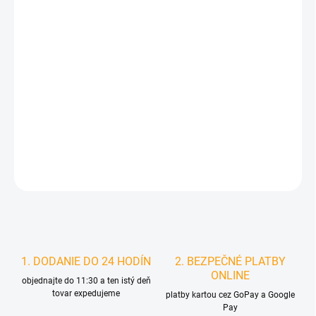
cena:
MÔŽEME
DORUČIŤ DO:
10.8.2026
MOŽNOSTI
DORUČENIA
−
+
Pridať do košíka
DETAILNÉ INFORMÁCIE
STRÁŽIŤ
1. DODANIE DO 24 HODÍN
2. BEZPEČNÉ PLATBY
ONLINE
objednajte do 11:30 a ten istý deň
tovar expedujeme
platby kartou cez GoPay a Google
Pay