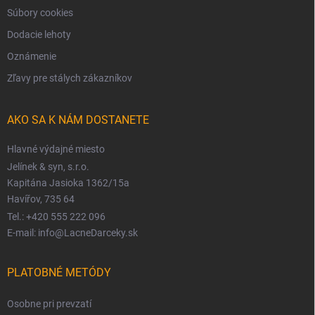
Súbory cookies
Dodacie lehoty
Oznámenie
Zľavy pre stálych zákazníkov
AKO SA K NÁM DOSTANETE
Hlavné výdajné miesto
Jelínek & syn, s.r.o.
Kapitána Jasioka 1362/15a
Havířov, 735 64
Tel.: +420 555 222 096
E-mail: info@LacneDarceky.sk
PLATOBNÉ METÓDY
Osobne pri prevzatí