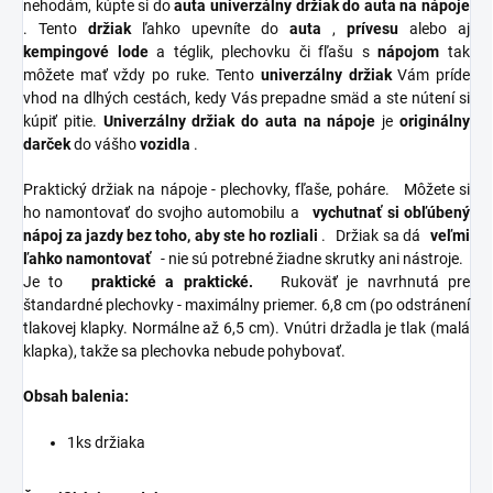
nehodám, kúpte si do
auta
univerzálny držiak do auta na nápoje
. Tento
držiak
ľahko upevníte do
auta
,
prívesu
alebo aj
kempingové lode
a téglik, plechovku či fľašu s
nápojom
tak
môžete mať vždy po ruke. Tento
univerzálny držiak
Vám príde
vhod na dlhých cestách, kedy Vás prepadne smäd a ste nútení si
kúpiť pitie.
Univerzálny držiak do auta na nápoje
je
originálny
darček
do vášho
vozidla
.
Praktický držiak na nápoje - plechovky, fľaše, poháre.
Môžete si
ho namontovať do svojho automobilu a
vychutnať si obľúbený
nápoj za jazdy bez toho, aby ste ho rozliali
.
Držiak sa dá
veľmi
ľahko namontovať
- nie sú potrebné žiadne skrutky ani nástroje.
Je to
praktické a praktické.
Rukoväť je navrhnutá pre
štandardné plechovky - maximálny priemer.
6,8 cm (po odstránení
tlakovej klapky. Normálne až 6,5 cm).
Vnútri držadla je tlak (malá
klapka), takže sa plechovka nebude pohybovať.
Obsah balenia:
1ks držiaka