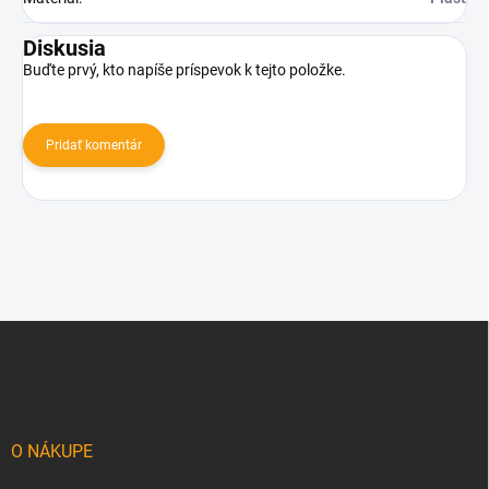
Diskusia
Buďte prvý, kto napíše príspevok k tejto položke.
Pridať komentár
Z
á
p
ä
t
i
O NÁKUPE
e