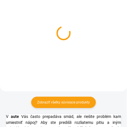
SKLADOM
SKLADOM
Držiak mobilu na volant
Pet zoom loungee deka
auta
pre psov 145x145cm
€0,78
€5,93
Do košíka
Do košíka
Zobraziť všetky súvisiace produkty
V
aute
Vás často prepadáva smäd, ale riešite problém kam
umiestniť nápoj? Aby ste predišli rozliatemu pitiu a iným