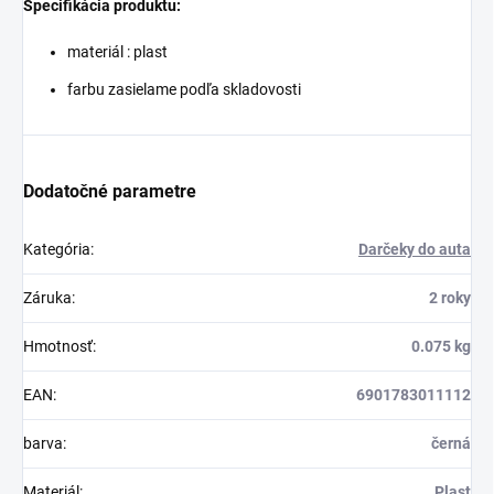
Špecifikácia produktu:
materiál : plast
farbu zasielame podľa skladovosti
Dodatočné parametre
Kategória
:
Darčeky do auta
Záruka
:
2 roky
Hmotnosť
:
0.075 kg
EAN
:
6901783011112
barva
:
černá
Materiál
:
Plast