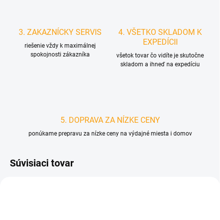
3. ZAKAZNÍCKY SERVIS
4. VŠETKO SKLADOM K
EXPEDÍCII
riešenie vždy k maximálnej
spokojnosti zákazníka
všetok tovar čo vidíte je skutočne
skladom a ihneď na expedíciu
5. DOPRAVA ZA NÍZKE CENY
ponúkame prepravu za nízke ceny na výdajné miesta i domov
Súvisiaci tovar
D3751
D2562