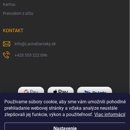
Kartou
Prevodom z účtu
KONTAKT
info
@
LacneDarceky.sk
+420 555 222 096
Používame súbory cookie, aby sme vám umožnili pohodlné
prehliadanie webovej stránky a vďaka analýze neustále
zlepšovali jej funkcie, výkon a použiteľnosť.
Viac informácií
Nastavenie