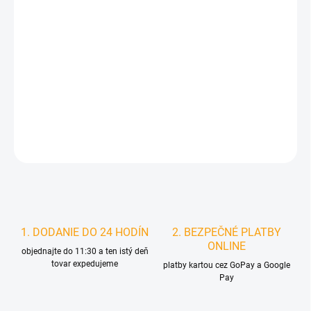
DORUČIŤ DO:
11.8.2026
MOŽNOSTI
DORUČENIA
−
+
Pridať do košíka
DETAILNÉ INFORMÁCIE
STRÁŽIŤ
1. DODANIE DO 24 HODÍN
2. BEZPEČNÉ PLATBY
ONLINE
objednajte do 11:30 a ten istý deň
tovar expedujeme
platby kartou cez GoPay a Google
Pay