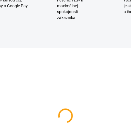
y kartou cez
riešenie vždy k
všet
y a Google Pay
maximálnej
je 
spokojnosti
a ih
zákazníka
D2694
SKLADOM
skačka - Dáš si dva tri
apské glgy 70