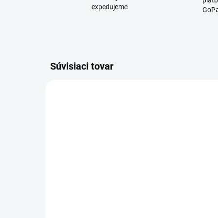
platb
expedujeme
GoPa
Súvisiaci tovar
D2479
SKLADOM
Kravata - Mám
Plo
narodeniny
chl