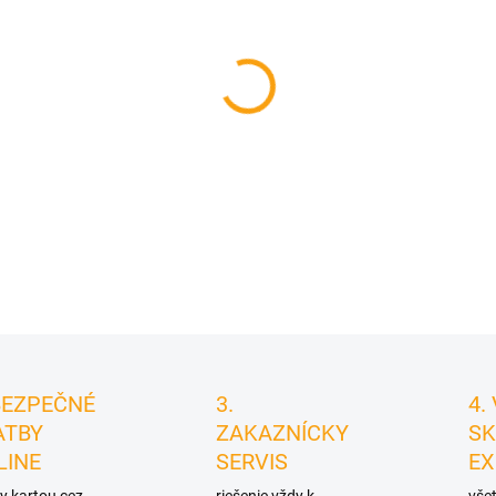
cena:
MÔŽEME DORUČIŤ DO:
10.8.2
−
+
DETAILNÉ INFORMÁCIE
BEZPEČNÉ
3.
4.
ATBY
ZAKAZNÍCKY
SK
LINE
SERVIS
EX