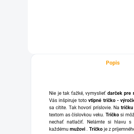
€3,89
€6
Do košíka
Popis
Nie je tak ťažké, vymyslieť
darček pre
Vás inšpiruje toto
vtipné tričko - výroč
sa cítite. Tak hovorí príslovie. Na
tričku
textom as číslovkou veku.
Tričko
si môže
nechať natlačiť. Nelámte si hlavu 
každému
mužovi
.
Tričko
je z príjemnéh