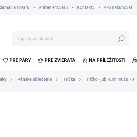
klamácia tovaru
Vrátenie tovaru
Kontakty
Ako nakupovať
Hľadať
PRE PÁRY
PRE ZVIERATÁ
NA PRÍLEŽITOSTI
lnky
Pánske oblečenie
Trička
Tričko - jubileum muža 70
otenia
€7,13
€5,80 bez DPH
Jednotková
SKLADOM