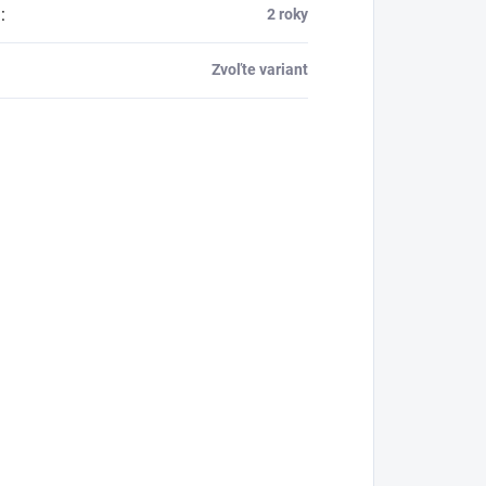
a
:
2 roky
Zvoľte variant