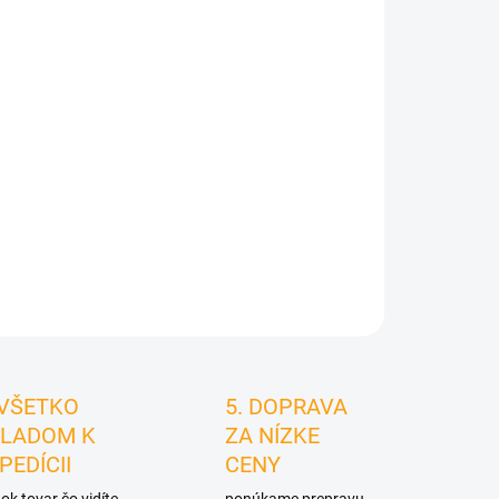
026
MOŽNOSTI
DORUČENIA
Pridať do košíka
STRÁŽIŤ
 VŠETKO
5. DOPRAVA
LADOM K
ZA NÍZKE
PEDÍCII
CENY