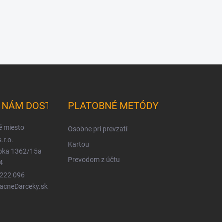
K NÁM DOSTANETE
PLATOBNÉ METÓDY
é miesto
Osobne pri prevzatí
.r.o.
Kartou
ioka 1362/15a
Prevodom z účtu
4
 222 096
LacneDarceky.sk