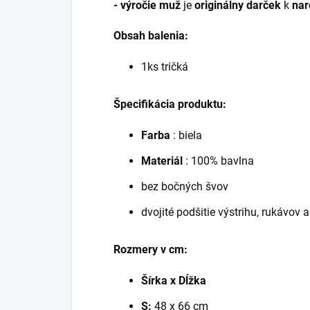
- výročie muž
je
originálny darček
k
nar
Obsah balenia:
1ks tričká
Špecifikácia produktu:
Farba
: biela
Materiál
: 100% bavlna
bez bočných švov
dvojité podšitie výstrihu, rukávov
Rozmery v cm:
Šírka x Dĺžka
S:
48 x 66 cm