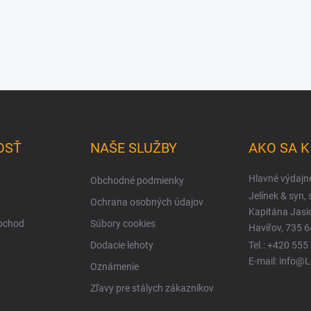
OSŤ
NAŠE SLUŽBY
AKO SA 
Hlavné výdajn
Obchodné podmienky
Jelínek & syn, s
Ochrana osobných údajov
Kapitána Jas
obchod
Súbory cookies
Havířov, 735 6
Dodacie lehoty
Tel.: +420 555
E-mail: info@
Oznámenie
Zľavy pre stálych zákazníkov