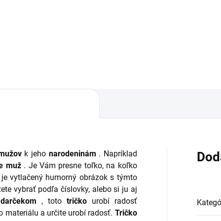
,88
Do košíka
 mužov
k jeho
narodeninám
. Napríklad
Dod
ie muž
. Je Vám presne toľko, na koľko
je vytlačený humorný obrázok s týmto
te vybrať podľa číslovky, alebo si ju aj
s
darčekom
, toto
tričko
urobí radosť
Kategó
o materiálu a určite urobí radosť.
Tričko