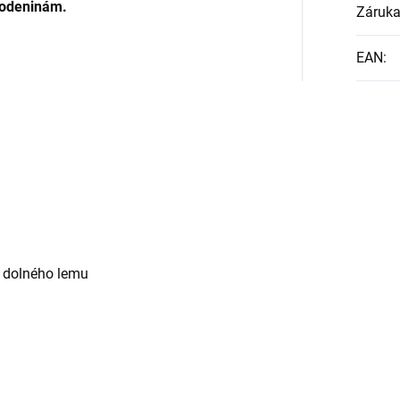
odeninám.
Záruk
EAN
:
 a dolného lemu