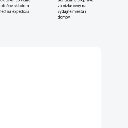
ok tovar čo vidíte
ponúkame prepravu
skutočne skladom
za nízke ceny na
neď na expedíciu
výdajné miesta i
domov