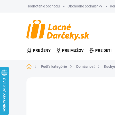
Prejsť
Hodnotenie obchodu
Obchodné podmienky
Re
na
obsah
PRE ŽENY
PRE MUŽOV
PRE DETI
Domov
Podľa kategórie
Domácnosť
Kuchy
Neohodnotené
Podrobnosti hodn