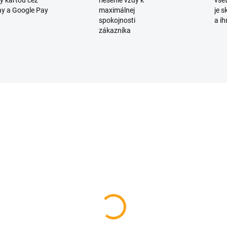
y kartou cez
riešenie vždy k
všet
y a Google Pay
maximálnej
je 
spokojnosti
a ih
zákazníka
D2692
D
SKLADOM
SKL
skačka - Dáš si dva tri
Tričko na fľašu - 50
apské glgy 50
Přejeme ti mnoho sil, 