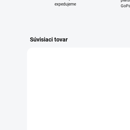
platb
expedujeme
GoPa
Súvisiaci tovar
D2678
SKLADOM
Toaletný papier - Všetko
Plo
najlepšie 50
chl