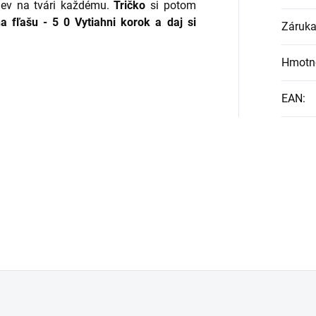
ev na tvári každému.
Tričko
si potom
a fľašu -
5
0 Vytiahni korok a daj si
Záruk
Hmotn
EAN
: