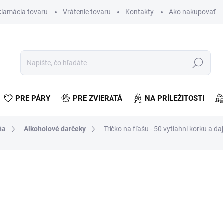
klamácia tovaru
Vrátenie tovaru
Kontakty
Ako nakupovať
Hľadať
PRE PÁRY
PRE ZVIERATÁ
NA PRÍLEŽITOSTI
ňa
Alkoholové darčeky
Tričko na fľašu - 50 vytiahni korku a daj
otenia
€3,31
€2,69 bez DPH
Jednotková
SKLADOM