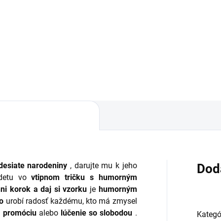
se ti postavil
,86
€3,31
Do košíka
Do košíka
desiate narodeniny
, darujte mu k jeho
Dod
odetu vo
vtipnom tričku s humorným
hni korok a daj si vzorku
je
humorným
ko
urobí radosť každému, kto má zmysel
, promóciu
alebo
lúčenie so slobodou
.
Kategó