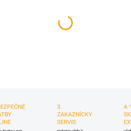
cena:
MÔŽEME DORUČIŤ DO:
11.8.2
−
+
DETAILNÉ INFORMÁCIE
BEZPEČNÉ
3.
4.
ATBY
ZAKAZNÍCKY
SK
LINE
SERVIS
EX