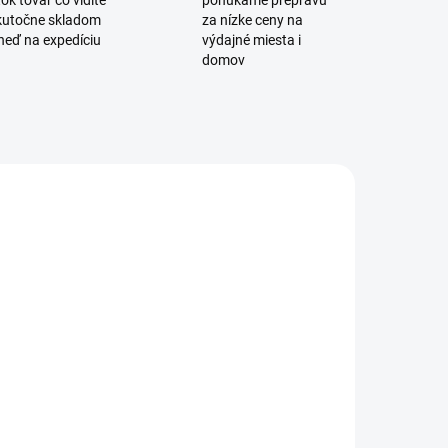
ok tovar čo vidíte
ponúkame prepravu
skutočne skladom
za nízke ceny na
neď na expedíciu
výdajné miesta i
domov
3161
ADOM
aby