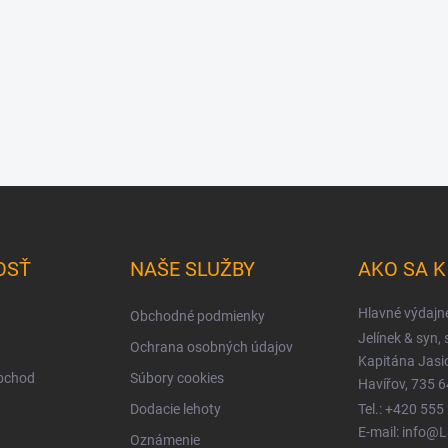
OSŤ
NAŠE SLUŽBY
AKO SA 
Hlavné výdajn
Obchodné podmienky
Jelínek & syn, s
Ochrana osobných údajov
Kapitána Jas
obchod
Súbory cookies
Havířov, 735 6
Dodacie lehoty
Tel.: +420 555
E-mail: info@
Oznámenie