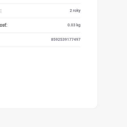
a
:
2 roky
osť
:
0.03 kg
8592539177497