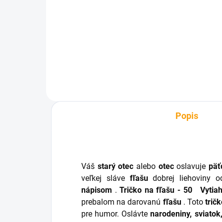
€2,99
€6
Do košíka
Popis
Váš
starý otec
alebo
otec
oslavuje
päť
veľkej sláve
fľašu
dobrej liehoviny 
nápisom
.
Tričko na fľašu - 50
Vytia
prebalom na darovanú
fľašu
. Toto
trič
pre humor. Oslávte
narodeniny, sviatok