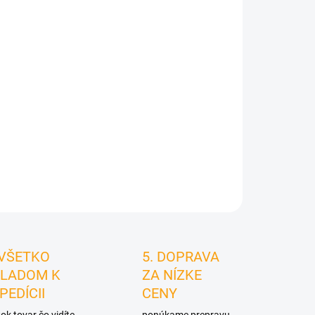
026
MOŽNOSTI
DORUČENIA
Pridať do košíka
STRÁŽIŤ
 VŠETKO
5. DOPRAVA
LADOM K
ZA NÍZKE
PEDÍCII
CENY