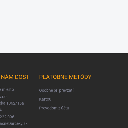
K NÁM DOSTANETE
PLATOBNÉ METÓDY
é miesto
Osobne pri prevzatí
.r.o.
Kartou
ioka 1362/15a
Prevodom z účtu
4
 222 096
LacneDarceky.sk