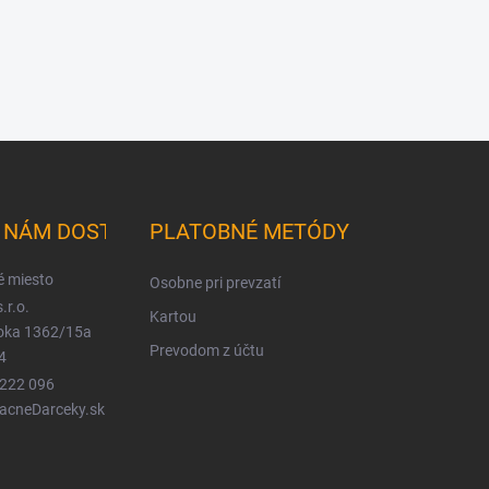
K NÁM DOSTANETE
PLATOBNÉ METÓDY
é miesto
Osobne pri prevzatí
.r.o.
Kartou
ioka 1362/15a
Prevodom z účtu
4
 222 096
LacneDarceky.sk