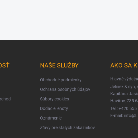
OSŤ
NAŠE SLUŽBY
AKO SA 
Hlavné výdajn
Obchodné podmienky
Jelínek & syn, s
Ochrana osobných údajov
Kapitána Jas
obchod
Súbory cookies
Havířov, 735 6
Dodacie lehoty
Tel.: +420 555
E-mail: info@
Oznámenie
Zľavy pre stálych zákazníkov