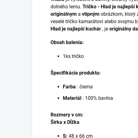
dolného lemu.
Tričko - Hlad je najlepší
originálnym
a
vtipným
obrázkom, ktorý z
veselé tričko kamarátovi alebo svojmu b
Hlad je najlepší kuchár
, je
originálny d
Obsah balenia:
1ks tričko
Špecifikácia produktu:
Farba
: čierna
Materiál
: 100% bavlna
Rozmery v cm:
Šírka x Dĺžka
S:
48 x 66 cm