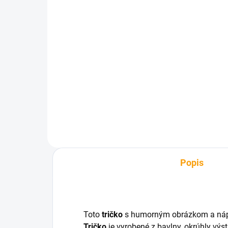
SKLADOM
Beer Spa pivný vlasový
Rel
šampón 250 ml
or
€2,41
€9
Do košíka
Popis
Toto
tričko
s humorným obrázkom a nápi
Tričko
je vyrobené z bavlny, okrúhly výstr