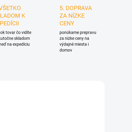
 VŠETKO
5. DOPRAVA
LADOM K
ZA NÍZKE
PEDÍCII
CENY
ok tovar čo vidíte
ponúkame prepravu
skutočne skladom
za nízke ceny na
neď na expedíciu
výdajné miesta i
domov