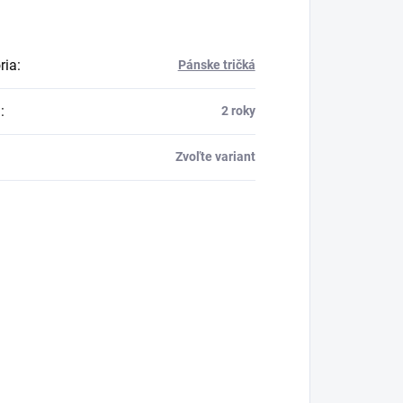
ria
:
Pánske tričká
a
:
2 roky
Zvoľte variant