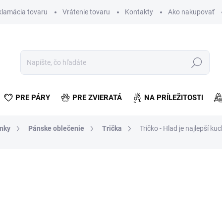
klamácia tovaru
Vrátenie tovaru
Kontakty
Ako nakupovať
Hľadať
PRE PÁRY
PRE ZVIERATÁ
NA PRÍLEŽITOSTI
lnky
Pánske oblečenie
Trička
Tričko - Hlad je najlepší ku
otenia
€9,36
€7,61 bez DPH
Jednotková
SKLADOM