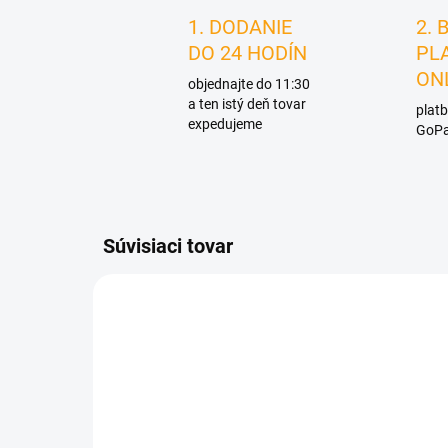
1. DODANIE
2. 
DO 24 HODÍN
PL
ON
objednajte do 11:30
a ten istý deň tovar
platb
expedujeme
GoPa
Súvisiaci tovar
D4685