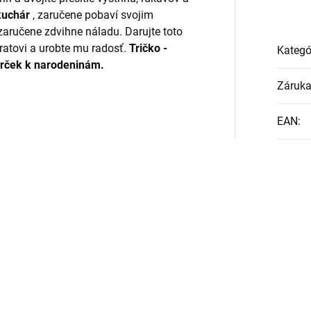
 kuchár
, zaručene pobaví svojim
aručene zdvihne náladu. Darujte toto
ratovi a urobte mu radosť.
Tričko -
Kategó
arček k narodeninám.
Záruk
EAN
: