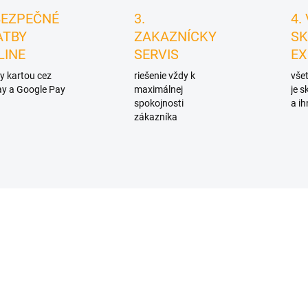
BEZPEČNÉ
3.
4.
ATBY
ZAKAZNÍCKY
SK
LINE
SERVIS
EX
y kartou cez
riešenie vždy k
všet
y a Google Pay
maximálnej
je 
spokojnosti
a ih
zákazníka
D4569