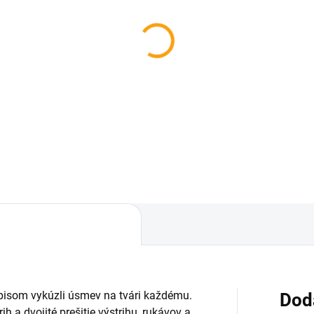
SKLADOM
axačný vankúš pivo -
anžový
,97
Do košíka
som vykúzli úsmev na tvári každému.
Dod
ih a dvojité prešitie výstrihu, rukávov a