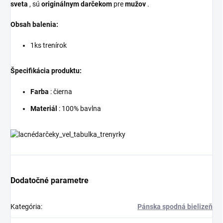
sveta
, sú
originálnym darčekom
pre
mužov
.
Obsah balenia:
1ks trenírok
Špecifikácia produktu:
Farba
: čierna
Materiál
: 100% bavlna
Dodatočné parametre
Kategória
:
Pánska spodná bielizeň