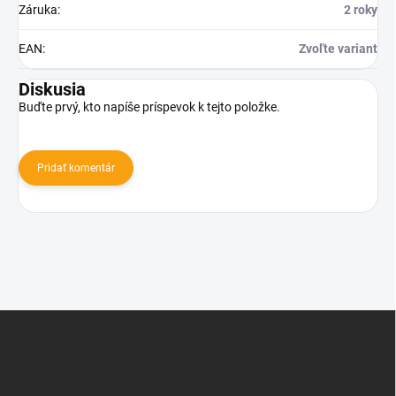
Záruka
:
2 roky
EAN
:
Zvoľte variant
Diskusia
Buďte prvý, kto napíše príspevok k tejto položke.
Pridať komentár
Z
á
p
ä