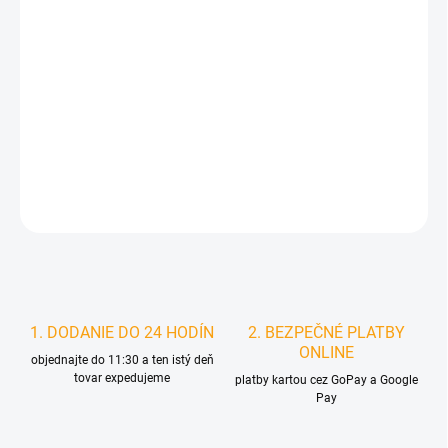
MÔŽEME DORUČIŤ DO:
ZVOĽTE VARIANT
MOŽNOSTI DORUČENIA
−
+
Pridať do košíka
DETAILNÉ INFORMÁCIE
STRÁŽIŤ
1. DODANIE DO 24 HODÍN
2. BEZPEČNÉ PLATBY
ONLINE
objednajte do 11:30 a ten istý deň
tovar expedujeme
platby kartou cez GoPay a Google
Pay