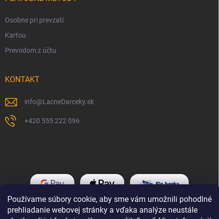
Osobne pri prevzatí
Kartou
Prevodom z účtu
KONTAKT
info
@
LacneDarceky.sk
+420 555 222 096
Používame súbory cookie, aby sme vám umožnili pohodlné
prehliadanie webovej stránky a vďaka analýze neustále