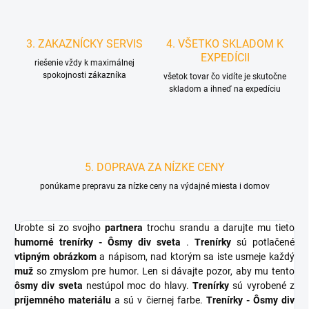
3. ZAKAZNÍCKY SERVIS
4. VŠETKO SKLADOM K
EXPEDÍCII
riešenie vždy k maximálnej
spokojnosti zákazníka
všetok tovar čo vidíte je skutočne
skladom a ihneď na expedíciu
5. DOPRAVA ZA NÍZKE CENY
ponúkame prepravu za nízke ceny na výdajné miesta i domov
Urobte si zo svojho
partnera
trochu srandu a darujte mu tieto
humorné trenírky - Ôsmy div sveta
.
Trenírky
sú potlačené
vtipným obrázkom
a nápisom, nad ktorým sa iste usmeje každý
muž
so zmyslom pre humor. Len si dávajte pozor, aby mu tento
ôsmy div sveta
nestúpol moc do hlavy.
Trenírky
sú vyrobené z
príjemného materiálu
a sú v čiernej farbe.
Trenírky - Ôsmy div