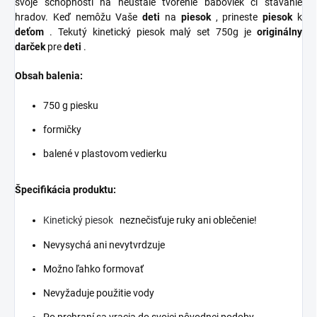
svoje schopnosti na neustále tvorenie báboviek či stavanie
hradov. Keď nemôžu Vaše
deti
na
piesok
, prineste
piesok
k
deťom
. Tekutý kinetický piesok malý set 750g je
originálny
darček
pre
deti
.
Obsah balenia:
750 g piesku
formičky
balené v plastovom vedierku
Špecifikácia produktu:
Kinetický piesok
neznečisťuje ruky ani oblečenie!
Nevysychá ani nevytvrdzuje
Možno ľahko formovať
Nevyžaduje použitie vody