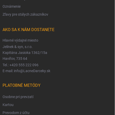
Oznámenie
Zľavy pre stálych zákazníkov
AKO SA K NÁM DOSTANETE
Hlavné výdajné miesto
Jelínek & syn, s.r.o.
Kapitána Jasioka 1362/15a
Havířov, 735 64
Tel.: +420 555 222 096
E-mail: info@LacneDarceky.sk
PLATOBNÉ METÓDY
Osobne pri prevzatí
Kartou
Prevodom z účtu