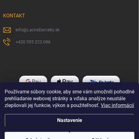
KONTAKT
info
@
LacneDarceky.sk
+420 555 222 096
Používame súbory cookie, aby sme vám umožnili pohodlné
prehliadanie webovej stránky a vďaka analýze neustále
zlepšovali jej funkcie, výkon a použiteľnosť.
Viac informácií
Nastavenie
Copyright 2026
LacneDarceky.sk
. Všetky práva vyhradené.