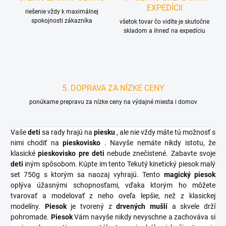
EXPEDÍCII
riešenie vždy k maximálnej
spokojnosti zákazníka
všetok tovar čo vidíte je skutočne
skladom a ihneď na expedíciu
5. DOPRAVA ZA NÍZKE CENY
ponúkame prepravu za nízke ceny na výdajné miesta i domov
Vaše
deti
sa rady hrajú na
piesku
, ale nie vždy máte tú možnosť s
nimi chodiť na
pieskovisko
. Navyše nemáte nikdy istotu, že
klasické
pieskovisko pre deti
nebude znečistené. Zabavte svoje
deti
iným spôsobom. Kúpte im tento Tekutý kinetický piesok malý
set 750g s ktorým sa naozaj vyhrajú. Tento
magický piesok
oplýva úžasnými schopnosťami, vďaka ktorým ho môžete
tvarovať a modelovať z neho oveľa lepšie, než z klasickej
modelíny.
Piesok
je tvorený z
drvených mušlí
a skvele drží
pohromade.
Piesok
Vám navyše nikdy nevyschne a zachováva si