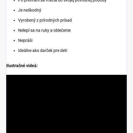
Po prehraní sa vracia do svojej pôvodnej podoby
Je neškodný
Vyrobený z prírodných prísad
Nelepí sa na ruky a oblečenie
Nepráši
Ideálne ako darček pre deti
Ilustračné videá: