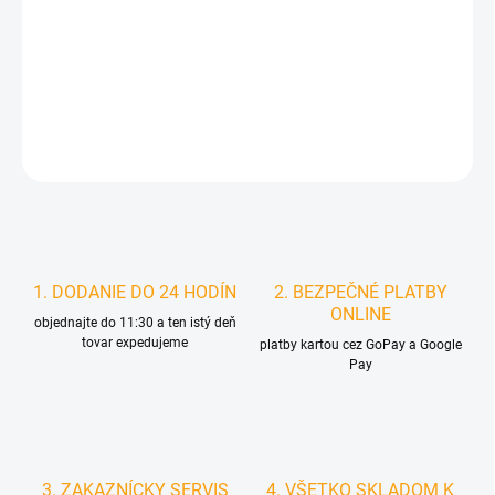
DORUČIŤ DO:
14.8.2026
MOŽNOSTI
DORUČENIA
DETAILNÉ INFORMÁCIE
STRÁŽIŤ
1. DODANIE DO 24 HODÍN
2. BEZPEČNÉ PLATBY
ONLINE
objednajte do 11:30 a ten istý deň
tovar expedujeme
platby kartou cez GoPay a Google
Pay
3. ZAKAZNÍCKY SERVIS
4. VŠETKO SKLADOM K