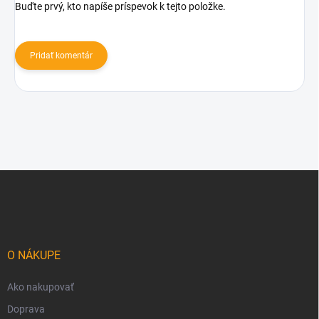
Buďte prvý, kto napíše príspevok k tejto položke.
Pridať komentár
Z
á
p
ä
t
i
O NÁKUPE
e
Ako nakupovať
Doprava