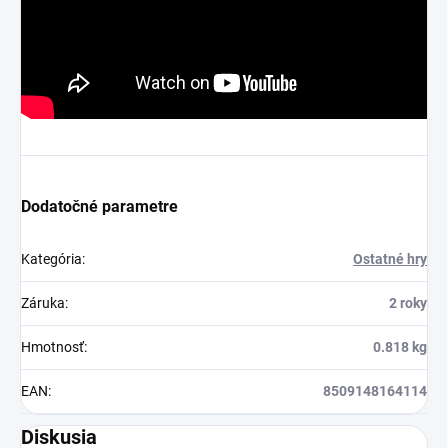
Dodatočné parametre
Kategória
:
Ostatné hry
Záruka
:
2 roky
Hmotnosť
:
0.818 kg
EAN
:
8509148164114
Diskusia