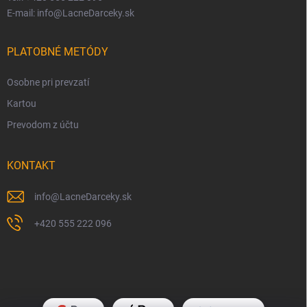
E-mail: info@LacneDarceky.sk
PLATOBNÉ METÓDY
Osobne pri prevzatí
Kartou
Prevodom z účtu
KONTAKT
info
@
LacneDarceky.sk
+420 555 222 096