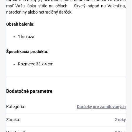
mať Vašu lásku stále na očiach.
Skvelý nápad na Valentína,
narodeniny alebo netradičný darček.
Obsah balenia:
1 ks ruža
Špecifikácia produktu:
Rozmery:
33 x 4 cm
Dodatočné parametre
Kategória
:
Darčeky pre zamilovaných
Záruka
:
2 roky