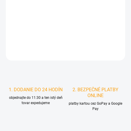
MOŽNOSTI
DORUČENIA
−
+
Pridať do košíka
DETAILNÉ INFORMÁCIE
STRÁŽIŤ
1. DODANIE DO 24 HODÍN
2. BEZPEČNÉ PLATBY
ONLINE
objednajte do 11:30 a ten istý deň
tovar expedujeme
platby kartou cez GoPay a Google
Pay