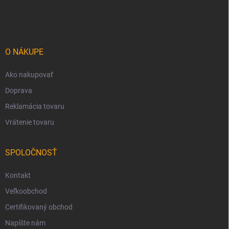
á
p
ä
t
i
O NÁKUPE
e
Ako nakupovať
Doprava
Reklamácia tovaru
Vrátenie tovaru
SPOLOČNOSŤ
Kontakt
Veľkoobchod
Certifikovaný obchod
Napíšte nám