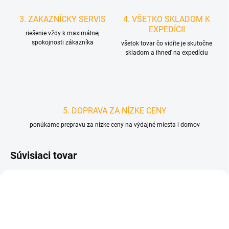
3. ZAKAZNÍCKY SERVIS
4. VŠETKO SKLADOM K
EXPEDÍCII
riešenie vždy k maximálnej
spokojnosti zákazníka
všetok tovar čo vidíte je skutočne
skladom a ihneď na expedíciu
5. DOPRAVA ZA NÍZKE CENY
ponúkame prepravu za nízke ceny na výdajné miesta i domov
Súvisiaci tovar
D6164
D5043/CER