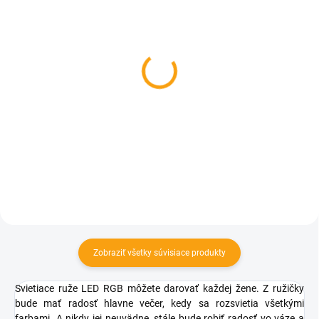
SKLADOM
SKLADOM
Medveď srdce z
Slávnostný obrovský
červených ruží - 25cm
pohár na víno - 2ks v
darčekovej krabičke
€6,49
€36,44
Do košíka
Detail
Zobraziť všetky súvisiace produkty
Svietiace ruže LED RGB môžete darovať každej žene. Z ružičky
bude mať radosť hlavne večer, kedy sa rozsvietia všetkými
farbami. A nikdy jej neuvädne, stále bude robiť radosť vo váze a