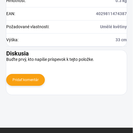
Hmotnosť
:
0.3 kg
EAN
:
4029811474387
Požadované vlastnosti
:
Umělé květiny
Výška
:
33 cm
Diskusia
Buďte prvý, kto napíše príspevok k tejto položke.
Pridať komentár
Z