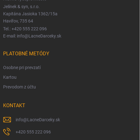
Jelínek & syn, s.r.o.
Kapitána Jasioka 1362/15a
Havířov, 735 64
Tel.: +420 555 222 096
E-mail: info@LacneDarceky.sk
PLATOBNÉ METÓDY
Osobne pri prevzatí
Kartou
Prevodom z účtu
KONTAKT
info
@
LacneDarceky.sk
+420 555 222 096