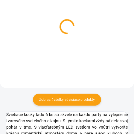
SKLADOM
SKLADOM
Nápojová pumpa
Chladiaci polliter 0,4 l
priehľadný
€12,22
€3,67
Do košíka
Do košíka
Zobraziť všetky súvisiace produkty
Svietiace kocky ľadu 6 ks sú skvelé na každú párty na vylepšenie
tvarového svetelného dizajnu. S týmito kockami vždy nájdete svoj
pohár v tme. S viacfarebným LED svetlom vo vnútri vytvoríte
krásnu romantickú atmosféru doma, v bare alebo kluboch. S