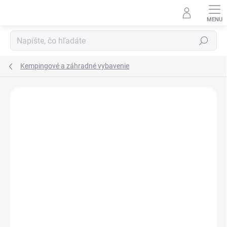
Prejsť
na
obsah
Hľadať
Kempingové a záhradné vybavenie
Neohodnotené
Podrobnosti hodnotenia