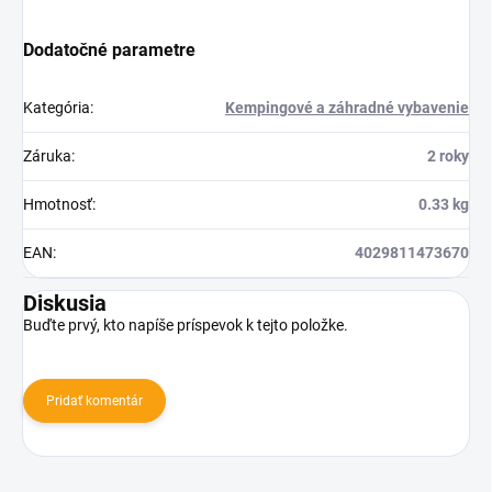
Dodatočné parametre
Kategória
:
Kempingové a záhradné vybavenie
Záruka
:
2 roky
Hmotnosť
:
0.33 kg
EAN
:
4029811473670
Diskusia
Buďte prvý, kto napíše príspevok k tejto položke.
Pridať komentár