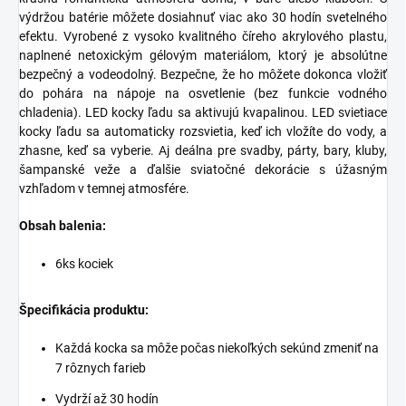
výdržou batérie môžete dosiahnuť viac ako 30 hodín svetelného
efektu.
Vyrobené z vysoko kvalitného číreho akrylového plastu,
naplnené netoxickým gélovým materiálom, ktorý je absolútne
bezpečný a vodeodolný. Bezpečne, že ho môžete dokonca vložiť
do pohára na nápoje na osvetlenie (bez funkcie vodného
chladenia).
LED kocky ľadu sa aktivujú kvapalinou. LED svietiace
kocky ľadu sa automaticky rozsvietia, keď ich vložíte do vody, a
zhasne, keď sa vyberie.
Aj
deálna pre svadby, párty, bary, kluby,
šampanské veže a ďalšie sviatočné dekorácie s úžasným
vzhľadom v temnej atmosfére.
Obsah balenia:
6ks kociek
Špecifikácia produktu:
Každá kocka sa môže počas niekoľkých sekúnd zmeniť na
7 rôznych farieb
Vydrží až 30 hodín