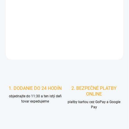
MOŽNOSTI
DORUČENIA
−
+
Pridať do košíka
DETAILNÉ INFORMÁCIE
STRÁŽIŤ
1. DODANIE DO 24 HODÍN
2. BEZPEČNÉ PLATBY
ONLINE
objednajte do 11:30 a ten istý deň
tovar expedujeme
platby kartou cez GoPay a Google
Pay