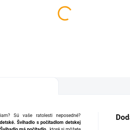
SKLADOM
SKL
balový trenažér
Petangue sada 8 gulí
,65
€20,86
Do košíka
Do košíka
stiam? Sú vaše ratolesti neposedné?
Dod
 detské.
Švihadlo s počítadlom detskej
.
Švihadlo má počítadlo
, ktoré si môžete