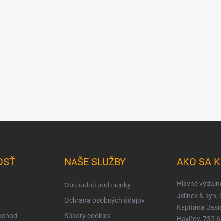
OSŤ
NAŠE SLUŽBY
AKO SA 
Hlavné výdajn
Obchodné podmienky
Jelínek & syn, s
Ochrana osobných údajov
Kapitána Jas
obchod
Súbory cookies
Havířov, 735 6