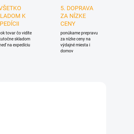
 VŠETKO
5. DOPRAVA
LADOM K
ZA NÍZKE
PEDÍCII
CENY
ok tovar čo vidíte
ponúkame prepravu
skutočne skladom
za nízke ceny na
neď na expedíciu
výdajné miesta i
domov
0852