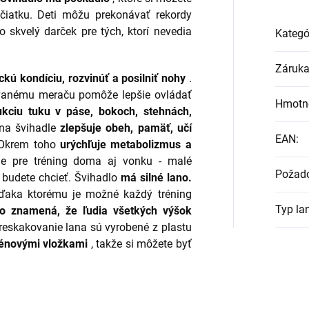
čiatku. Deti môžu prekonávať rekordy
 skvelý darček pre tých, ktorí nevedia
Kategó
Záruk
kú kondíciu, rozvinúť a posilniť nohy
.
anému meraču pomôže lepšie ovládať
Hmotn
ukciu tuku v páse, bokoch, stehnách,
na švihadle
zlepšuje obeh, pamäť, učí
EAN
:
krem toho
urýchľuje metabolizmus a
ie pre tréning doma aj vonku - malé
Požado
budete chcieť. Švihadlo
má silné lano.
aka ktorému je možné každý tréning
Typ la
ano znamená, že ľudia všetkých výšok
eskakovanie lana sú vyrobené z plastu
rénovými vložkami
, takže si môžete byť