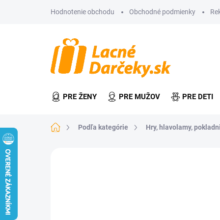
Prejsť
Hodnotenie obchodu
Obchodné podmienky
Re
na
obsah
PRE ŽENY
PRE MUŽOV
PRE DETI
Domov
Podľa kategórie
Hry, hlavolamy, pokladn
Neohodnotené
Podrobnosti hodn