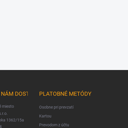
K NÁM DOSTANETE
PLATOBNÉ METÓDY
é miesto
Osobne pri prevzatí
.r.o.
Kartou
ioka 1362/15a
Prevodom z účtu
4