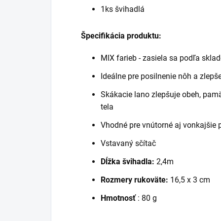
1ks švihadlá
Špecifikácia produktu:
MIX farieb - zasiela sa podľa skla
Ideálne pre posilnenie nôh a zlepš
Skákacie lano zlepšuje obeh, pamäť
tela
Vhodné pre vnútorné aj vonkajšie p
Vstavaný sčítač
Dĺžka švihadla:
2,4m
Rozmery rukoväte:
16,5 x 3 cm
Hmotnosť
: 80 g