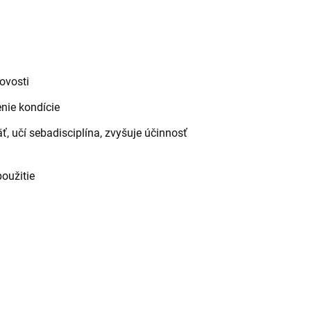
dovosti
enie kondície
, učí sebadisciplína, zvyšuje účinnosť
oužitie