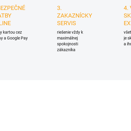
BEZPEČNÉ
3.
4.
ATBY
ZAKAZNÍCKY
SK
LINE
SERVIS
EX
y kartou cez
riešenie vždy k
všet
y a Google Pay
maximálnej
je 
spokojnosti
a ih
zákazníka
D4636
D