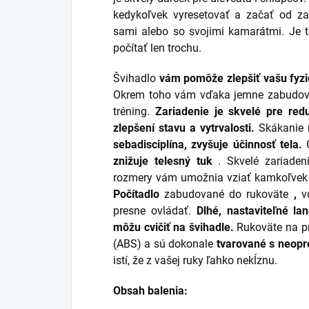
kedykoľvek vyresetovať a začať od za
sami alebo so svojimi kamarátmi. Je to
počítať len trochu.
Švihadlo
vám pomôže zlepšiť vašu fyzic
Okrem toho vám vďaka jemne zabudov
tréning.
Zariadenie je skvelé pre red
zlepšení stavu a vytrvalosti.
Skákanie 
sebadisciplína, zvyšuje účinnosť tela.
O
znižuje telesný tuk
. Skvelé zariaden
rozmery vám umožnia vziať kamkoľvek 
Počítadlo
zabudované do rukoväte
,
vď
presne ovládať.
Dlhé, nastaviteľné l
môžu cvičiť na švihadle.
Rukoväte na pr
(ABS) a sú dokonale
tvarované s neop
istí, že z vašej ruky ľahko nekĺznu.
Obsah balenia: