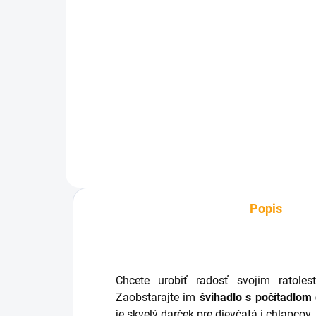
SKLADOM
LED svietiace JoJo
Fut
€2,05
€3
Detail
Popis
Chcete urobiť radosť svojim ratole
Zaobstarajte im
švihadlo s počítadlom
je skvelý darček pre dievčatá i chlapcov