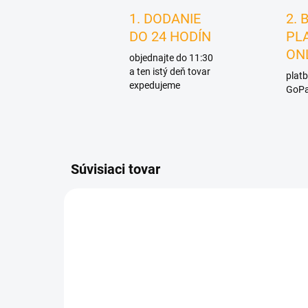
1. DODANIE
2. 
DO 24 HODÍN
PL
ON
objednajte do 11:30
a ten istý deň tovar
platb
expedujeme
GoPa
Súvisiaci tovar
D0987/FIA