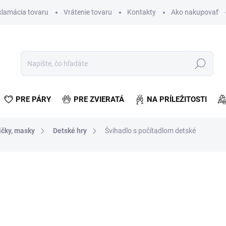
klamácia tovaru
Vrátenie tovaru
Kontakty
Ako nakupovať
Hľadať
PRE PÁRY
PRE ZVIERATÁ
NA PRÍLEŽITOSTI
ičky, masky
Detské hry
Švihadlo s počítadlom detské
otenia
€1,19
€0,97 bez DPH
Jednotková
SKLADOM