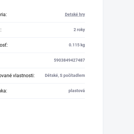
ria
:
Detské hry
a
:
2 roky
osť
:
0.115 kg
5903849427487
vané vlastnosti
:
Dětské, S počítadlem
nka
:
plastová