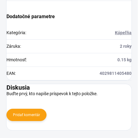
Dodatočné parametre
Kategória
:
Kúpeľňa
Záruka
:
2 roky
Hmotnosť
:
0.15 kg
EAN
:
4029811405480
Diskusia
Buďte prvý, kto napíše príspevok k tejto položke.
Pridať komentár