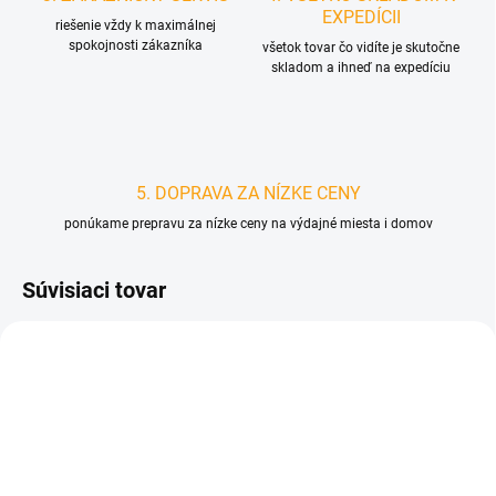
EXPEDÍCII
riešenie vždy k maximálnej
spokojnosti zákazníka
všetok tovar čo vidíte je skutočne
skladom a ihneď na expedíciu
5. DOPRAVA ZA NÍZKE CENY
ponúkame prepravu za nízke ceny na výdajné miesta i domov
Súvisiaci tovar
D4418
D4549