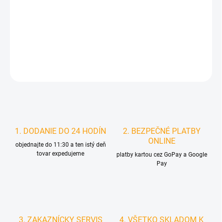
DORUČIŤ DO:
14.8.2026
MOŽNOSTI
DORUČENIA
DETAILNÉ INFORMÁCIE
STRÁŽIŤ
1. DODANIE DO 24 HODÍN
2. BEZPEČNÉ PLATBY
ONLINE
objednajte do 11:30 a ten istý deň
tovar expedujeme
platby kartou cez GoPay a Google
Pay
3. ZAKAZNÍCKY SERVIS
4. VŠETKO SKLADOM K