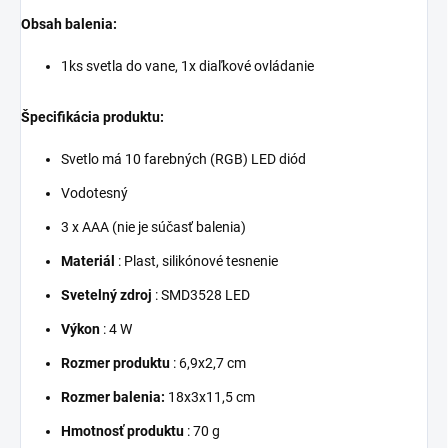
Obsah balenia:
1ks svetla do vane, 1x diaľkové ovládanie
Špecifikácia produktu:
Svetlo má 10 farebných (RGB) LED diód
Vodotesný
3 x AAA (nie je súčasť balenia)
Materiál
: Plast, silikónové tesnenie
Svetelný zdroj
: SMD3528 LED
Výkon
: 4 W
Rozmer produktu
: 6,9x2,7 cm
Rozmer balenia:
18x3x11,5 cm
Hmotnosť produktu
: 70 g