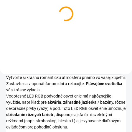
SKLADOM
SKLADOM
Funny osuška dážďovky
Osuška - dolár
80x160 cm
€16,80
€25,33
Do košíka
Do košíka
Vytvorte si krásnu romantickú atmosféru priamo vo vašej kúpeľni.
Zastavte sa v uponáhľanom dni a relaxujte.
Plávajúce svetielka
vás krásne vyladia.
Vodotesné LED RGB podvodné osvetlenie má najrôznejšie
využitie, napríklad: pre
akvária, záhradné jazierka
/ bazény, rôzne
dekoračné prvky (vázy) a pod. Toto LED RGB osvetlenie umožňuje
striedanie rôznych farieb
, disponuje aj ďalšími svetelnými
režimami (napr. stroboskop, blesk a i.) a je vybavené diaľkovým
ovládačom pre pohodlnú obsluhu.