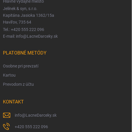
Hlavné výdajné miesto
Jelínek & syn, s.r.o.
Kapitána Jasioka 1362/15a
Havířov, 735 64
Tel.: +420 555 222 096
E-mail: info@LacneDarceky.sk
PLATOBNÉ METÓDY
Osobne pri prevzatí
Kartou
Prevodom z účtu
KONTAKT
info
@
LacneDarceky.sk
+420 555 222 096