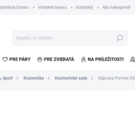
klamácia tovaru
Vrátenie tovaru
Kontakty
Ako nakupovať
Hľadať
PRE PÁRY
PRE ZVIERATÁ
NA PRÍLEŽITOSTI
, šport
Kozmetika
Kozmetické sady
Súprava Pivrnec 25
otenia
€12,18
€9,90 bez DPH
Jednotková
SKLADOM