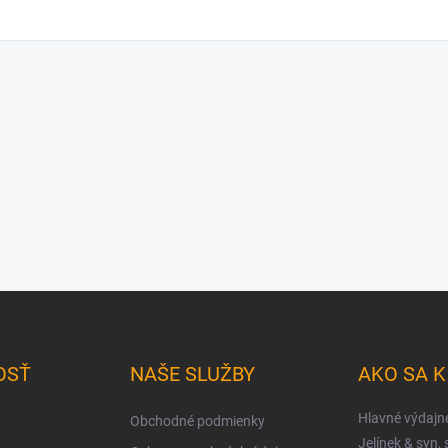
OSŤ
NAŠE SLUŽBY
AKO SA 
Hlavné výdajn
Obchodné podmienky
Jelínek & syn, s