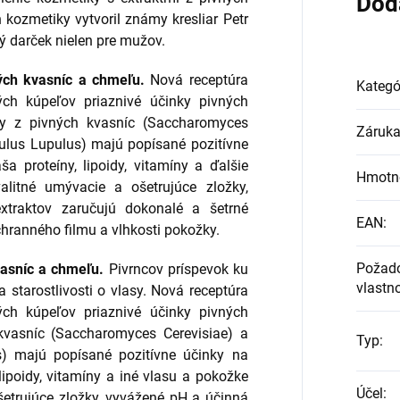
Dod
 kozmetiky vytvoril známy kresliar Petr
ý darček nielen pre mužov.
ných kvasníc a chmeľu.
Nová receptúra
Kategó
ch kúpeľov priaznivé účinky pivných
ty z pivných kvasníc (Saccharomyces
Záruk
ulus Lupulus) majú popísané pozitívne
a proteíny, lipoidy, vitamíny a ďalšie
Hmotn
alitné umývacie a ošetrujúce zložky,
traktov zaručujú dokonalé a šetrné
EAN
:
hranného filmu a vlhkosti pokožky.
Požad
vasníc a chmeľu.
Pivrncov príspevok ku
vlastno
 starostlivosti o vlasy. Nová receptúra
ch kúpeľov priaznivé účinky pivných
kvasníc (Saccharomyces Cerevisiae) a
Typ
:
) majú popísané pozitívne účinky na
lipoidy, vitamíny a iné vlasu a pokožke
Účel
:
šetrujúce zložky, vyvážené pH a účinná