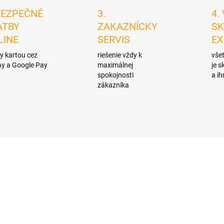
BEZPEČNÉ
3.
4.
ATBY
ZAKAZNÍCKY
SK
LINE
SERVIS
EX
y kartou cez
riešenie vždy k
všet
y a Google Pay
maximálnej
je 
spokojnosti
a ih
zákazníka
D2935
D