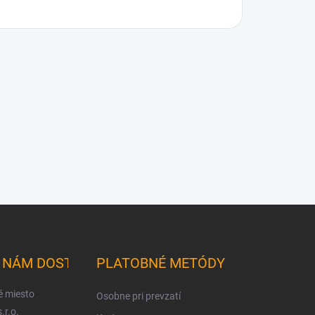
K NÁM DOSTANETE
PLATOBNÉ METÓDY
é miesto
Osobne pri prevzatí
.r.o.