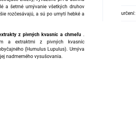
lé a šetrné umývanie všetkých druhov
určení
:
hšie rozčesávajú, a sú po umytí hebké a
extrakty z pivných kvasníc a chmeľu
.
om a extraktmi z pivných kvasníc
 obyčajného (Humulus Lupulus). Umýva
z jej nadmerného vysušovania.