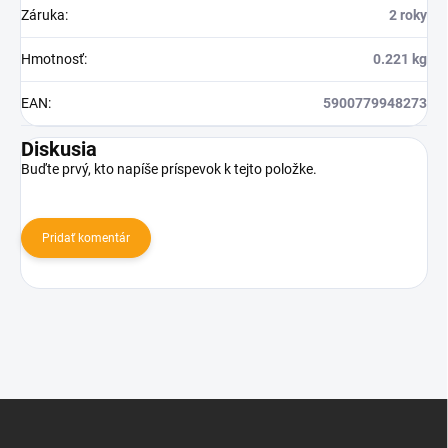
Záruka
:
2 roky
Hmotnosť
:
0.221 kg
EAN
:
5900779948273
Diskusia
Buďte prvý, kto napíše príspevok k tejto položke.
Pridať komentár
Z
á