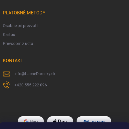
PLATOBNÉ METÓDY
Osobne pri prevzatí
Kartou
Prevodom z účtu
KONTAKT
info
@
LacneDarceky.sk
+420 555 222 096