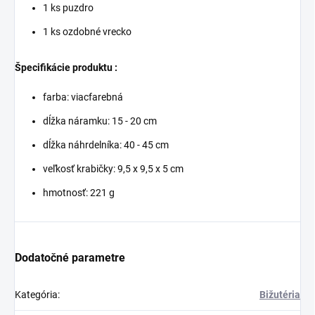
1 ks puzdro
1 ks ozdobné vrecko
Špecifikácie produktu :
farba: viacfarebná
dĺžka náramku: 15 - 20 cm
dĺžka náhrdelníka: 40 - 45 cm
veľkosť krabičky: 9,5 x 9,5 x 5 cm
hmotnosť: 221 g
Dodatočné parametre
Kategória
:
Bižutéria