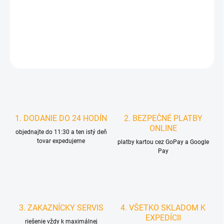
MOŽNOSTI
DORUČENIA
DETAILNÉ INFORMÁCIE
STRÁŽIŤ
1. DODANIE DO 24 HODÍN
2. BEZPEČNÉ PLATBY
ONLINE
objednajte do 11:30 a ten istý deň
tovar expedujeme
platby kartou cez GoPay a Google
Pay
3. ZAKAZNÍCKY SERVIS
4. VŠETKO SKLADOM K
EXPEDÍCII
riešenie vždy k maximálnej