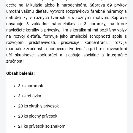
dcére na Mikuláša alebo k narodeninám. Súprava 69 prvkov
umožní vášmu dieťaťu vytvoriť rozprávkovo farebné náramky a
náhrdelníky v rôznych tvaroch a s rôznymi motívmi. Súprava
obsahuje 3 základne náhrdelníkov a 3 náramky, na ktoré
navlečiete korálky a prívesky. Hra s korálkami má pozitívny vplyv
na rozvoj dieťaťa, formuje jeho umelecké schopnosti spolu s
rozvojom predstavivosti, precvičuje koncentráciu; rozvíja
manuálne zručnosti a podnecuje tvorivosť a pri hre s rovesníkmi
učí skupinovej spolupráci a zlepšuje sociálne a integračné
zručnosti.
Obsah balenia:
3 ks náramok
3 ks retiazka
20 ks okrúhly prívesok
20 ks plochý prívesok
21 ks prívesok so znakom