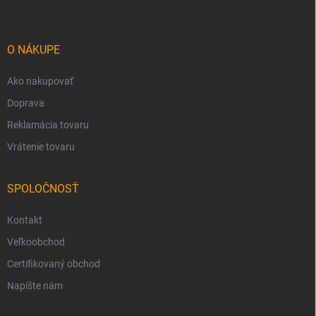
p
ä
t
i
O NÁKUPE
e
Ako nakupovať
Doprava
Reklamácia tovaru
Vrátenie tovaru
SPOLOČNOSŤ
Kontakt
Veľkoobchod
Certifikovaný obchod
Napíšte nám