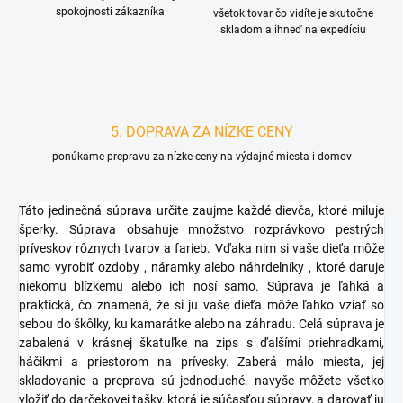
spokojnosti zákazníka
všetok tovar čo vidíte je skutočne
skladom a ihneď na expedíciu
5. DOPRAVA ZA NÍZKE CENY
ponúkame prepravu za nízke ceny na výdajné miesta i domov
Táto jedinečná súprava určite zaujme každé dievča, ktoré miluje
šperky. Súprava obsahuje množstvo rozprávkovo pestrých
príveskov rôznych tvarov a farieb. Vďaka nim si vaše dieťa môže
samo vyrobiť ozdoby , náramky alebo náhrdelníky , ktoré daruje
niekomu blízkemu alebo ich nosí samo. Súprava je ľahká a
praktická, čo znamená, že si ju vaše dieťa môže ľahko vziať so
sebou do škôlky, ku kamarátke alebo na záhradu. Celá súprava je
zabalená v krásnej škatuľke na zips s ďalšími priehradkami,
háčikmi a priestorom na prívesky. Zaberá málo miesta, jej
skladovanie a preprava sú jednoduché. navyše môžete všetko
vložiť do darčekovej tašky, ktorá je súčasťou súpravy, a darovať ju