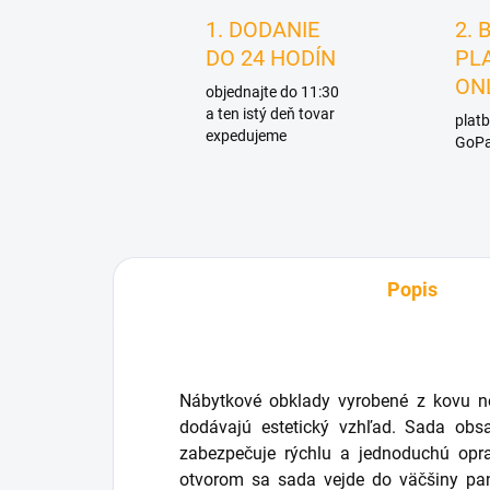
1. DODANIE
2. 
DO 24 HODÍN
PL
ON
objednajte do 11:30
a ten istý deň tovar
platb
expedujeme
GoPa
Popis
Nábytkové obklady vyrobené z kovu ne
dodávajú estetický vzhľad. Sada obs
zabezpečuje rýchlu a jednoduchú op
otvorom sa sada vejde do väčšiny pa