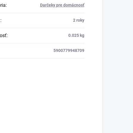
ria
:
Darčeky pre domácnosť
a
:
2 roky
osť
:
0.025 kg
5900779948709