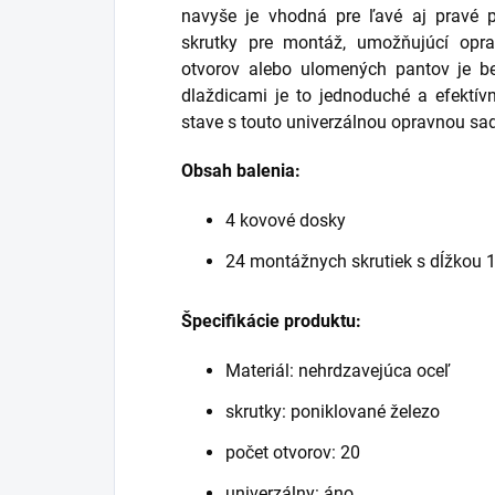
navyše je vhodná pre ľavé aj pravé 
skrutky pre montáž, umožňujúcí opr
otvorov alebo ulomených pantov je 
dlaždicami je to jednoduché a efektív
stave s touto univerzálnou opravnou sa
Obsah balenia:
4 kovové dosky
24 montážnych skrutiek s dĺžkou
Špecifikácie produktu:
Materiál: nehrdzavejúca oceľ
skrutky: poniklované železo
počet otvorov: 20
univerzálny: áno