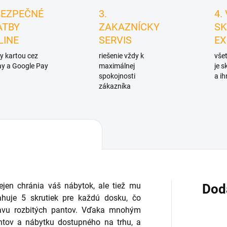
BEZPEČNÉ
3.
4.
ATBY
ZAKAZNÍCKY
SK
LINE
SERVIS
EX
y kartou cez
riešenie vždy k
všet
y a Google Pay
maximálnej
je 
spokojnosti
a ih
zákazníka
jen chránia váš nábytok, ale tiež mu
Dod
ahuje 5 skrutiek pre každú dosku, čo
ravu rozbitých pantov. Vďaka mnohým
ntov a nábytku dostupného na trhu, a