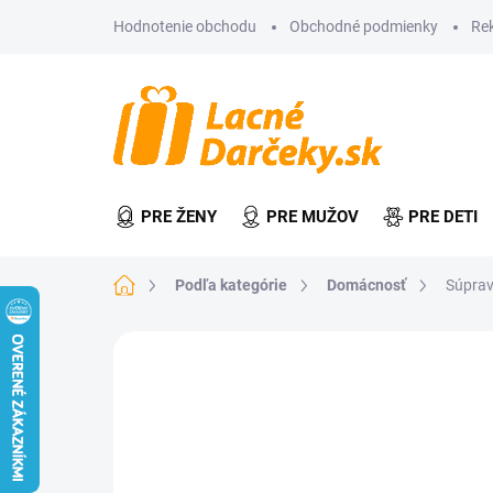
Prejsť
Hodnotenie obchodu
Obchodné podmienky
Re
na
obsah
PRE ŽENY
PRE MUŽOV
PRE DETI
Domov
Podľa kategórie
Domácnosť
Súprav
Neohodnotené
Podrobnosti hodn