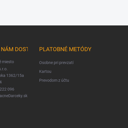
K NÁM DOSTANETE
PLATOBNÉ METÓDY
é miesto
Osobne pri prevzatí
.r.o.
Kartou
ioka 1362/15a
Prevodom z účtu
4
 222 096
LacneDarceky.sk