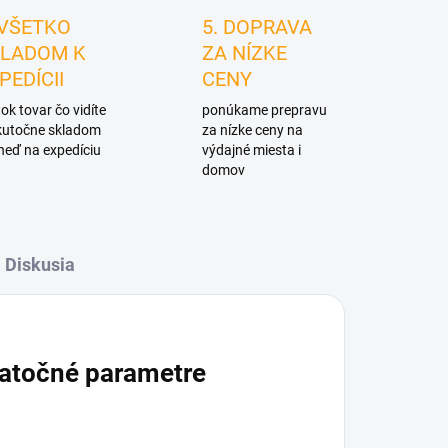
 VŠETKO
5. DOPRAVA
LADOM K
ZA NÍZKE
PEDÍCII
CENY
ok tovar čo vidíte
ponúkame prepravu
skutočne skladom
za nízke ceny na
neď na expedíciu
výdajné miesta i
domov
Diskusia
atočné parametre