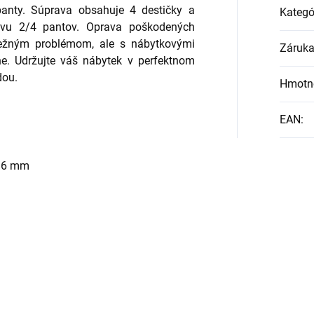
panty. Súprava obsahuje 4 destičky a
Kategó
avu 2/4 pantov. Oprava poškodených
bežným problémom, ale s nábytkovými
Záruk
ne. Udržujte váš nábytek v perfektnom
dou.
Hmotn
EAN
:
 16 mm