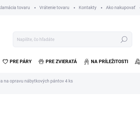
klamácia tovaru
Vrátenie tovaru
Kontakty
Ako nakupovať
Hľadať
PRE PÁRY
PRE ZVIERATÁ
NA PRÍLEŽITOSTI
a na opravu nábytkových pántov 4 ks
otenia
€1,15
€0,93 bez DPH
Jednotková
SKLADOM