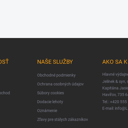
OSŤ
NAŠE SLUŽBY
AKO SA 
Hlavné výdajn
Obchodné podmienky
Jelínek & syn, s
Ochrana osobných údajov
Kapitána Jas
obchod
Súbory cookies
Havířov, 735 6
Dodacie lehoty
Tel.: +420 555
E-mail: info@
Oznámenie
Zľavy pre stálych zákazníkov