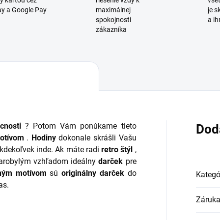
y kartou cez
riešenie vždy k
všet
y a Google Pay
maximálnej
je 
spokojnosti
a ih
zákazníka
cnosti
? Potom Vám ponúkame tieto
Dod
motívom
.
Hodiny
dokonale skrášli Vašu
 kdekoľvek inde. Ak máte radi
retro štýl
,
arobylým vzhľadom ideálny
darček
pre
nným motívom
sú
originálny darček
do
Kategó
as.
Záruk