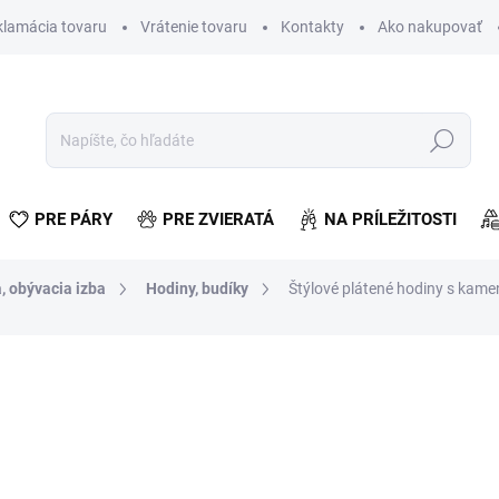
klamácia tovaru
Vrátenie tovaru
Kontakty
Ako nakupovať
Hľadať
PRE PÁRY
PRE ZVIERATÁ
NA PRÍLEŽITOSTI
, obývacia izba
Hodiny, budíky
Štýlové plátené hodiny s ka
otenia
€7,73
€6,28 bez DPH
Jednotková
SKLADOM