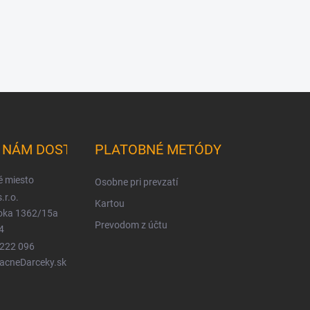
K NÁM DOSTANETE
PLATOBNÉ METÓDY
é miesto
Osobne pri prevzatí
.r.o.
Kartou
ioka 1362/15a
Prevodom z účtu
4
 222 096
LacneDarceky.sk