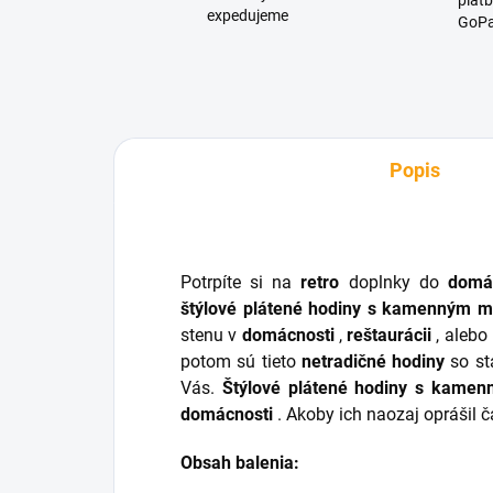
platb
expedujeme
GoPa
Popis
Potrpíte si na
retro
doplnky do
domá
štýlové plátené hodiny s kamenným 
stenu v
domácnosti
,
reštaurácii
, alebo
potom sú tieto
netradičné hodiny
so st
Vás.
Štýlové plátené hodiny s kame
domácnosti
. Akoby ich naozaj oprášil č
Obsah balenia: