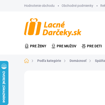
Prejsť
Hodnotenie obchodu
Obchodné podmienky
Re
na
obsah
PRE ŽENY
PRE MUŽOV
PRE DETI
Domov
Podľa kategórie
Domácnosť
Spálňa
Neohodnotené
Podrobnosti hodn