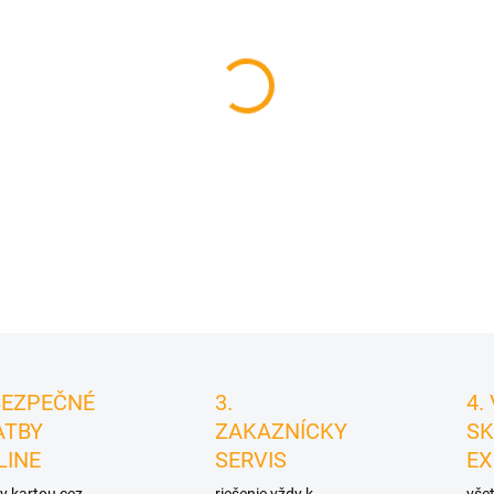
cena:
MÔŽEME DORUČIŤ DO:
11.8.2
−
+
DETAILNÉ INFORMÁCIE
BEZPEČNÉ
3.
4.
ATBY
ZAKAZNÍCKY
SK
LINE
SERVIS
EX