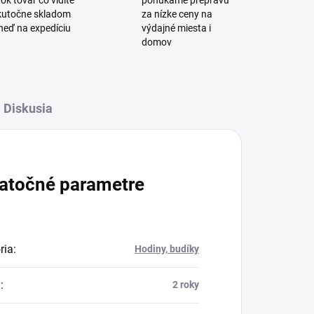
ok tovar čo vidíte
ponúkame prepravu
skutočne skladom
za nízke ceny na
neď na expedíciu
výdajné miesta i
domov
Diskusia
atočné parametre
ria
:
Hodiny, budíky
a
:
2 roky