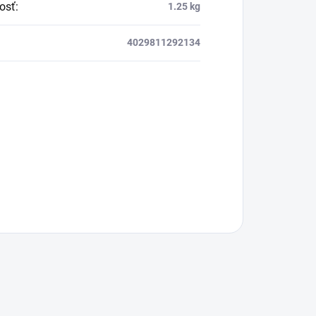
osť
:
1.25 kg
4029811292134