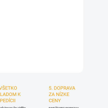
026
MOŽNOSTI
DORUČENIA
Pridať do košíka
STRÁŽIŤ
 VŠETKO
5. DOPRAVA
LADOM K
ZA NÍZKE
PEDÍCII
CENY