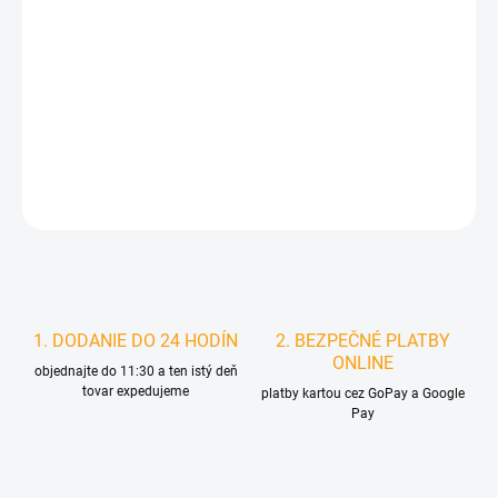
MOŽNOSTI
DORUČENIA
−
+
Pridať do košíka
DETAILNÉ INFORMÁCIE
STRÁŽIŤ
1. DODANIE DO 24 HODÍN
2. BEZPEČNÉ PLATBY
ONLINE
objednajte do 11:30 a ten istý deň
tovar expedujeme
platby kartou cez GoPay a Google
Pay