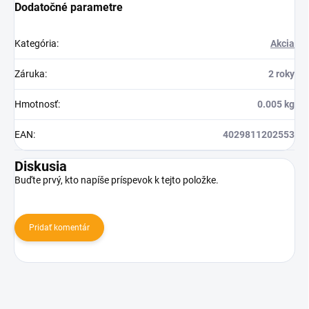
Dodatočné parametre
Kategória
:
Akcia
Záruka
:
2 roky
Hmotnosť
:
0.005 kg
EAN
:
4029811202553
Diskusia
Buďte prvý, kto napíše príspevok k tejto položke.
Pridať komentár