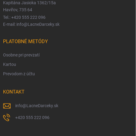
Kapitána Jasioka 1362/15a
Havířov, 735 64
Tel.: +420 555 222 096
E-mail: info@LacneDarceky.sk
PLATOBNÉ METÓDY
Osobne pri prevzatí
Kartou
Prevodom z účtu
KONTAKT
info
@
LacneDarceky.sk
+420 555 222 096