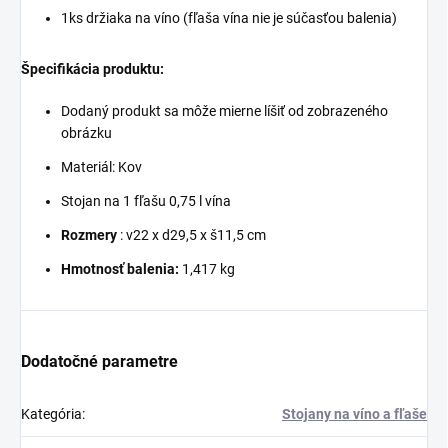
1ks držiaka na víno (fľaša vína nie je súčasťou balenia)
Špecifikácia produktu:
Dodaný produkt sa môže mierne líšiť od zobrazeného
obrázku
Materiál: Kov
Stojan na 1 fľašu 0,75 l vína
Rozmery
: v22 x d29,5 x š11,5 cm
Hmotnosť balenia:
1,417 kg
Dodatočné parametre
Kategória
:
Stojany na víno a fľaše