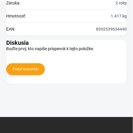
Záruka
:
2 roky
Hmotnosť
:
1.417 kg
EAN
:
8592539634440
Diskusia
Buďte prvý, kto napíše príspevok k tejto položke.
Pridať komentár
Z
á