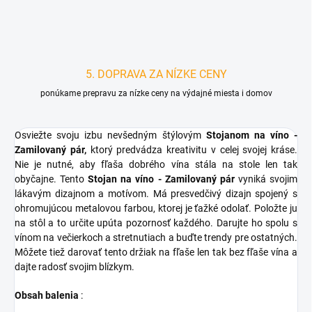
5. DOPRAVA ZA NÍZKE CENY
ponúkame prepravu za nízke ceny na výdajné miesta i domov
Osviežte svoju izbu nevšedným štýlovým
Stojanom na víno -
Zamilovaný pár,
ktorý predvádza kreativitu v celej svojej kráse.
Nie je nutné, aby fľaša dobrého vína stála na stole len tak
obyčajne.
Tento
Stojan na víno - Zamilovaný pár
vyniká svojim
lákavým dizajnom a motívom.
Má presvedčivý dizajn spojený s
ohromujúcou metalovou farbou, ktorej je ťažké odolať.
Položte ju
na stôl a to určite upúta pozornosť každého.
Darujte ho spolu s
vínom na večierkoch a stretnutiach a buďte trendy pre ostatných.
Môžete tiež darovať tento držiak na fľaše len tak bez fľaše vína a
dajte radosť svojim blízkym.
Obsah balenia
: