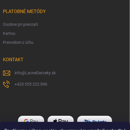
PLATOBNÉ METÓDY
Osobne pri prevzatí
Kartou
Prevodom z účtu
KONTAKT
info
@
LacneDarceky.sk
+420 555 222 096