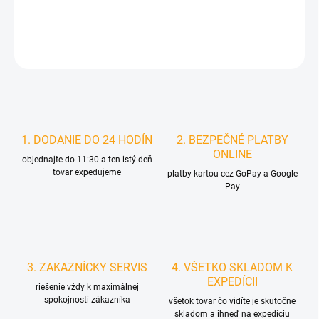
DETAILNÉ INFORMÁCIE
STRÁŽIŤ
1. DODANIE DO 24 HODÍN
2. BEZPEČNÉ PLATBY
ONLINE
objednajte do 11:30 a ten istý deň
tovar expedujeme
platby kartou cez GoPay a Google
Pay
3. ZAKAZNÍCKY SERVIS
4. VŠETKO SKLADOM K
EXPEDÍCII
riešenie vždy k maximálnej
spokojnosti zákazníka
všetok tovar čo vidíte je skutočne
skladom a ihneď na expedíciu