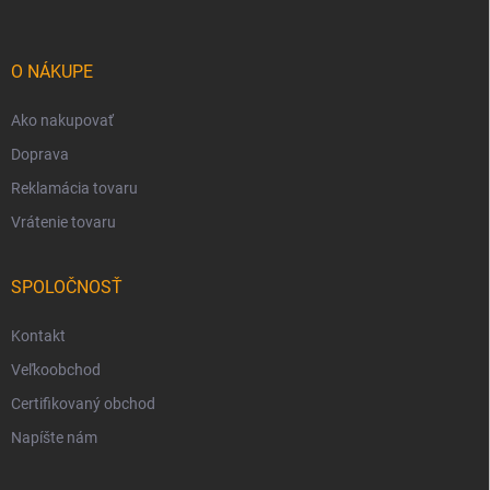
p
ä
t
i
O NÁKUPE
e
Ako nakupovať
Doprava
Reklamácia tovaru
Vrátenie tovaru
SPOLOČNOSŤ
Kontakt
Veľkoobchod
Certifikovaný obchod
Napíšte nám