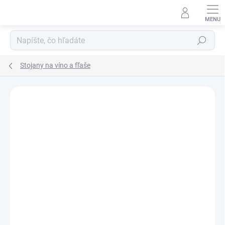
Prejsť
na
obsah
Hľadať
Stojany na víno a fľaše
Neohodnotené
Podrobnosti hodnotenia