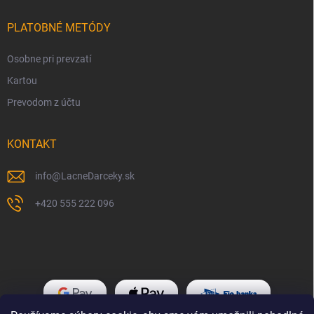
PLATOBNÉ METÓDY
Osobne pri prevzatí
Kartou
Prevodom z účtu
KONTAKT
info
@
LacneDarceky.sk
+420 555 222 096