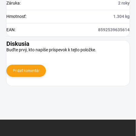
Záruka
:
2 roky
Hmotnosť
:
1.304 kg
EAN
:
8592539635614
Diskusia
Buďte prvý, kto napíše príspevok k tejto položke.
Pridať komentár
Z
á