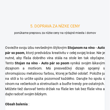
5. DOPRAVA ZA NÍZKE CENY
ponúkame prepravu za nízke ceny na výdajné miesta i domov
Osviežte svoju izbu nevšedným štýlovým
Stojanom na víno - Auto
pár so psom,
ktorý predvádza kreativitu v celej svojej kráse. Nie je
nutné, aby fľaša dobrého vína stála na stole len tak obyčajne.
Tento
Stojan na víno - Auto pár so psom
vyniká svojim lákavým
dizajnom a motívom.
Má presvedčivý dizajn spojený s
ohromujúcou metalovou farbou, ktorej je ťažké odolať.
Položte ju
na stôl a to určite upúta pozornosť každého.
Darujte ho spolu s
vínom na večierkoch a stretnutiach a buďte trendy pre ostatných.
Môžete tiež darovať tento držiak na fľaše len tak bez fľaše vína a
dajte radosť svojim blízkym.
Obsah balenia
: