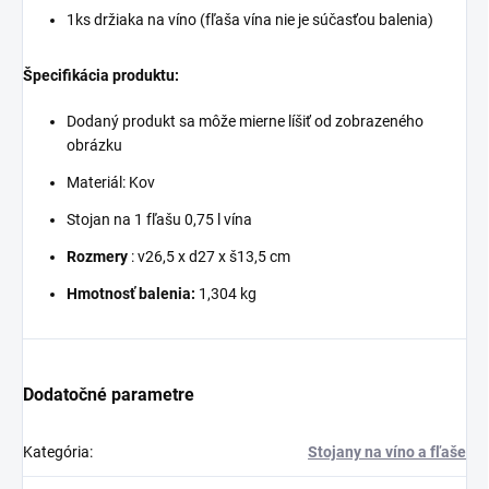
1ks držiaka na víno (fľaša vína nie je súčasťou balenia)
Špecifikácia produktu:
Dodaný produkt sa môže mierne líšiť od zobrazeného
obrázku
Materiál: Kov
Stojan na 1 fľašu 0,75 l vína
Rozmery
: v26,5 x d27 x š13,5 cm
Hmotnosť balenia:
1,304 kg
Dodatočné parametre
Kategória
:
Stojany na víno a fľaše