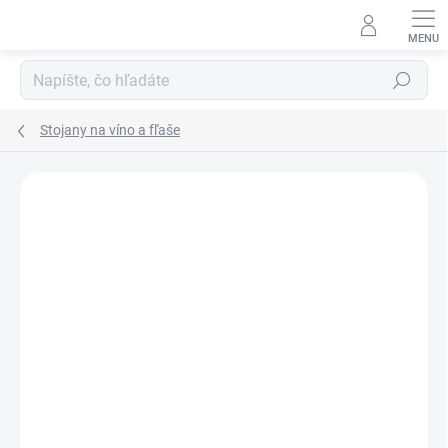
Prejsť
na
obsah
Hľadať
Stojany na víno a fľaše
Neohodnotené
Podrobnosti hodnotenia