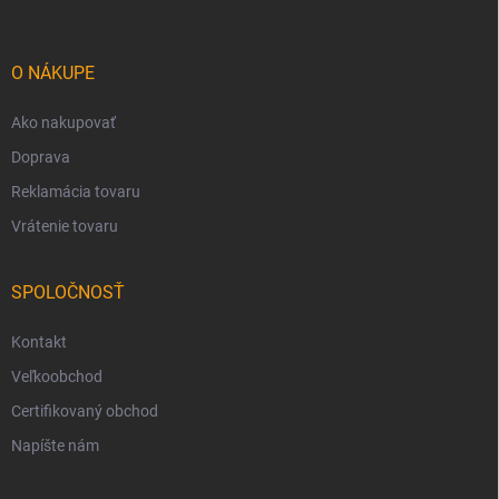
p
ä
t
i
O NÁKUPE
e
Ako nakupovať
Doprava
Reklamácia tovaru
Vrátenie tovaru
SPOLOČNOSŤ
Kontakt
Veľkoobchod
Certifikovaný obchod
Napíšte nám