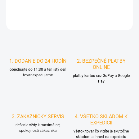
DETAILNÉ INFORMÁCIE
STRÁŽIŤ
1. DODANIE DO 24 HODÍN
2. BEZPEČNÉ PLATBY
ONLINE
objednajte do 11:30 a ten istý deň
tovar expedujeme
platby kartou cez GoPay a Google
Pay
3. ZAKAZNÍCKY SERVIS
4. VŠETKO SKLADOM K
EXPEDÍCII
riešenie vždy k maximálnej
spokojnosti zákazníka
všetok tovar čo vidíte je skutočne
skladom a ihneď na expedíciu