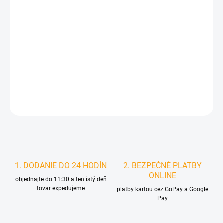
MÔŽEME DORUČIŤ DO:
ZVOĽTE VARIANT
MOŽNOSTI DORUČENIA
−
+
Pridať do košíka
DETAILNÉ INFORMÁCIE
STRÁŽIŤ
1. DODANIE DO 24 HODÍN
2. BEZPEČNÉ PLATBY
ONLINE
objednajte do 11:30 a ten istý deň
tovar expedujeme
platby kartou cez GoPay a Google
Pay