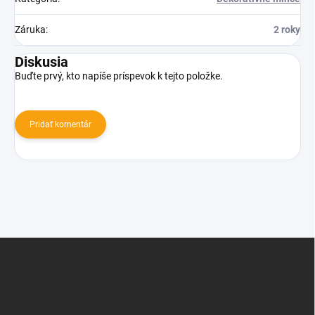
Záruka
:
2 roky
Diskusia
Buďte prvý, kto napíše príspevok k tejto položke.
Pridať komentár
Z
á
p
ä
t