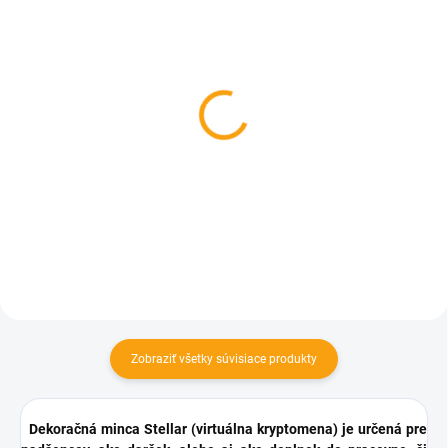
SKLADOM
SKLADOM
Pokladnička mačací
Mini bankový trezor
zlodej
€10,46
€5,84
Detail
Do košíka
Zobraziť všetky súvisiace produkty
Dekoračná minca Stellar (virtuálna kryptomena) je určená pre