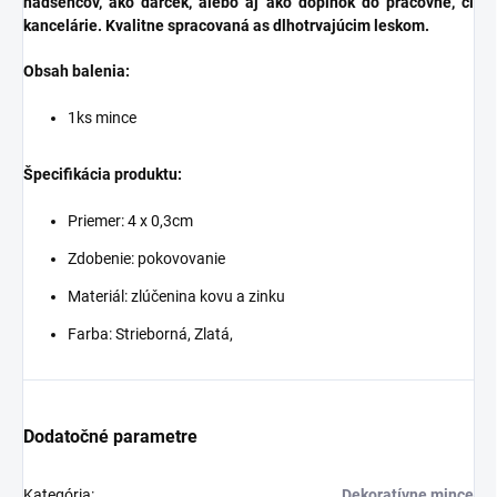
nadšencov, ako darček, alebo aj ako doplnok do pracovne, či
kancelárie. Kvalitne spracovaná as dlhotrvajúcim leskom.
Obsah balenia:
1ks mince
Špecifikácia produktu:
Priemer: 4 x 0,3cm
Zdobenie: pokovovanie
Materiál: zlúčenina kovu a zinku
Farba: Strieborná, Zlatá,
Dodatočné parametre
Kategória
:
Dekoratívne mince