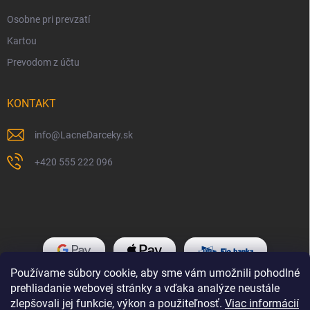
Osobne pri prevzatí
Kartou
Prevodom z účtu
KONTAKT
info
@
LacneDarceky.sk
+420 555 222 096
Používame súbory cookie, aby sme vám umožnili pohodlné
prehliadanie webovej stránky a vďaka analýze neustále
zlepšovali jej funkcie, výkon a použiteľnosť.
Viac informácií