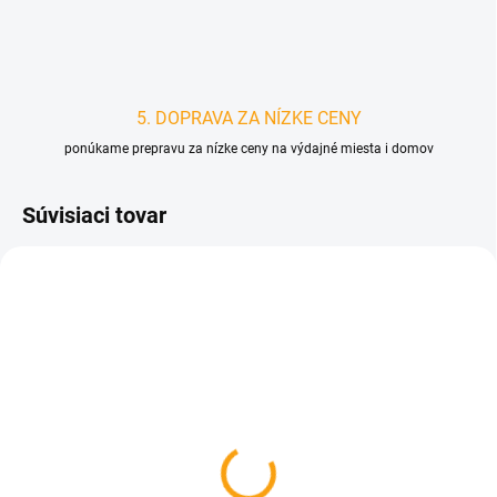
5. DOPRAVA ZA NÍZKE CENY
ponúkame prepravu za nízke ceny na výdajné miesta i domov
Súvisiaci tovar
D3242
D3241
SKLADOM
SKLADOM
Sprchový gél 250ml -
Sprchový gél XXL
ESO
1000ml - ESO