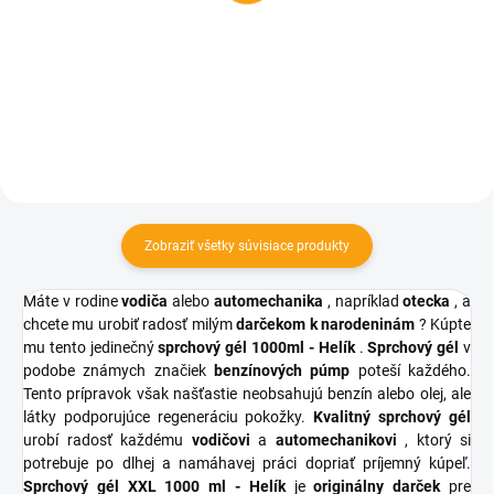
€2,78
€4,84
Do košíka
Do košíka
Zobraziť všetky súvisiace produkty
Máte v rodine
vodiča
alebo
automechanika
, napríklad
otecka
, a
chcete mu urobiť radosť milým
darčekom k narodeninám
? Kúpte
mu tento jedinečný
sprchový gél 1000ml - Helík
.
Sprchový gél
v
podobe známych značiek
benzínových púmp
poteší každého.
Tento prípravok však našťastie neobsahujú benzín alebo olej, ale
látky podporujúce regeneráciu pokožky.
Kvalitný sprchový gél
urobí radosť každému
vodičovi
a
automechanikovi
, ktorý si
potrebuje po dlhej a namáhavej práci dopriať príjemný kúpeľ.
Sprchový gél XXL 1000 ml - Helík
je
originálny darček
pre