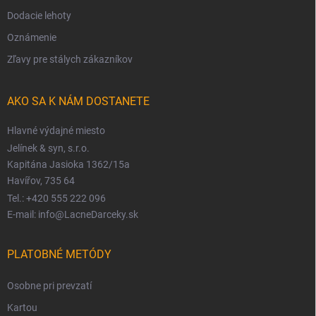
Dodacie lehoty
Oznámenie
Zľavy pre stálych zákazníkov
AKO SA K NÁM DOSTANETE
Hlavné výdajné miesto
Jelínek & syn, s.r.o.
Kapitána Jasioka 1362/15a
Havířov, 735 64
Tel.: +420 555 222 096
E-mail: info@LacneDarceky.sk
PLATOBNÉ METÓDY
Osobne pri prevzatí
Kartou