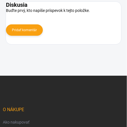
Diskusia
Buďte prvý, kto napíše príspevok k tejto položke.
Pridať komentár
Z
á
p
ä
t
i
O NÁKUPE
e
Ako nakupovať