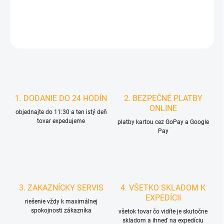
DETAILNÉ INFORMÁCIE
STRÁŽIŤ
1. DODANIE DO 24 HODÍN
2. BEZPEČNÉ PLATBY
ONLINE
objednajte do 11:30 a ten istý deň
tovar expedujeme
platby kartou cez GoPay a Google
Pay
3. ZAKAZNÍCKY SERVIS
4. VŠETKO SKLADOM K
EXPEDÍCII
riešenie vždy k maximálnej
spokojnosti zákazníka
všetok tovar čo vidíte je skutočne
skladom a ihneď na expedíciu