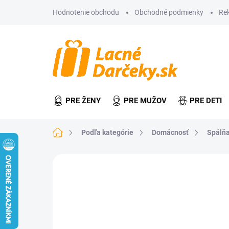
Prejsť
Hodnotenie obchodu
Obchodné podmienky
Re
na
obsah
PRE ŽENY
PRE MUŽOV
PRE DETI
Domov
Podľa kategórie
Domácnosť
Spálňa
Neohodnotené
Podrobnosti hodn