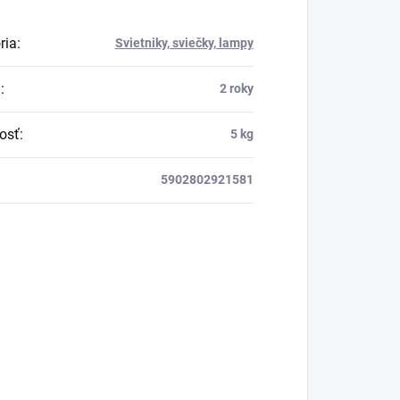
ria
:
Svietniky, sviečky, lampy
a
:
2 roky
osť
:
5 kg
5902802921581