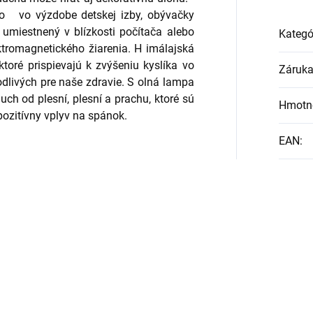
ho
vo výzdobe detskej izby, obývačky
umiestnený v blízkosti počítača alebo
Kategó
ektromagnetického žiarenia. H
imálajská
ktoré prispievajú k zvýšeniu kyslíka vo
Záruk
odlivých pre naše zdravie. S
olná lampa
zduch od plesní, plesní a prachu, ktoré sú
Hmotn
pozitívny vplyv na spánok.
EAN
: