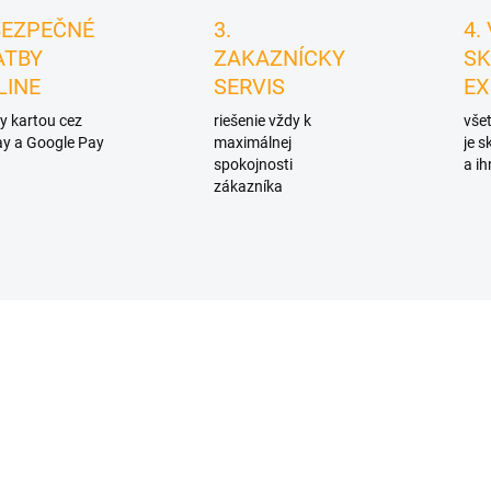
BEZPEČNÉ
3.
4.
ATBY
ZAKAZNÍCKY
SK
LINE
SERVIS
EX
y kartou cez
riešenie vždy k
všet
y a Google Pay
maximálnej
je 
spokojnosti
a ih
zákazníka