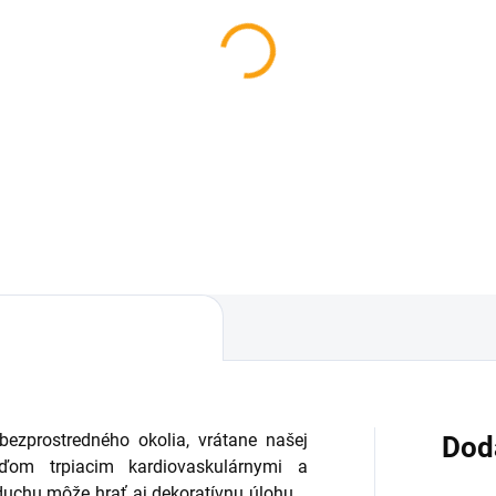
ezprostredného okolia, vrátane našej
Dod
m trpiacim kardiovaskulárnymi a
duchu môže hrať aj dekoratívnu úlohu.