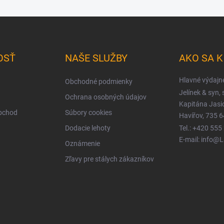
OSŤ
NAŠE SLUŽBY
AKO SA 
Hlavné výdajn
Obchodné podmienky
Jelínek & syn, s
Ochrana osobných údajov
Kapitána Jas
obchod
Súbory cookies
Havířov, 735 6
Dodacie lehoty
Tel.: +420 555
E-mail: info@
Oznámenie
Zľavy pre stálych zákazníkov