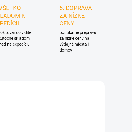
 VŠETKO
5. DOPRAVA
LADOM K
ZA NÍZKE
PEDÍCII
CENY
ok tovar čo vidíte
ponúkame prepravu
skutočne skladom
za nízke ceny na
neď na expedíciu
výdajné miesta i
domov