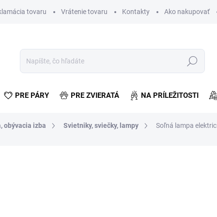
klamácia tovaru
Vrátenie tovaru
Kontakty
Ako nakupovať
Hľadať
PRE PÁRY
PRE ZVIERATÁ
NA PRÍLEŽITOSTI
, obývacia izba
Svietniky, sviečky, lampy
Soľná lampa elektric
otenia
€10,18
€8,28 bez DPH
Jednotková
SKLADOM