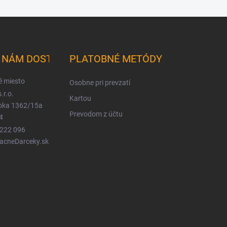
K NÁM DOSTANETE
PLATOBNÉ METÓDY
é miesto
Osobne pri prevzatí
.r.o.
Kartou
ioka 1362/15a
Prevodom z účtu
4
 222 096
LacneDarceky.sk