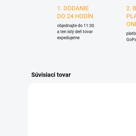
1. DODANIE
2. 
DO 24 HODÍN
PL
ON
objednajte do 11:30
a ten istý deň tovar
platb
expedujeme
GoPa
Súvisiaci tovar
D1576