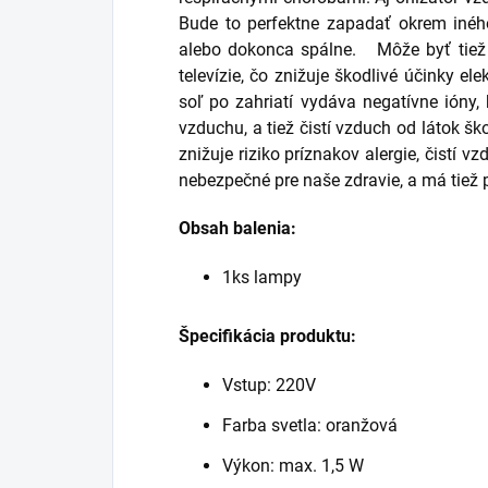
Bude to perfektne zapadať okrem iné
alebo dokonca spálne.
Môže byť tiež 
televízie, čo znižuje škodlivé účinky el
soľ po zahriatí vydáva negatívne ióny, 
vzduchu, a tiež čistí vzduch od látok šk
znižuje riziko príznakov alergie, čistí v
nebezpečné pre naše zdravie, a má tiež 
Obsah balenia:
1ks lampy
Špecifikácia produktu:
Vstup: 220V
Farba svetla: oranžová
Výkon: max. 1,5 W