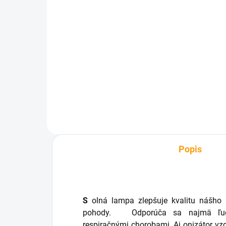
SKLADOM
Vankúš iCushion
€14,66
Do košíka
Popis
S
olná lampa zlepšuje kvalitu nášho b
pohody.
Odporúča sa najmä ľuďo
respiračnými chorobami. Aj
onizátor vz