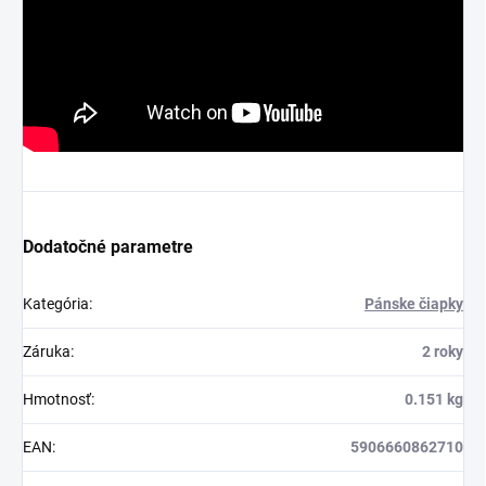
Dodatočné parametre
Kategória
:
Pánske čiapky
Záruka
:
2 roky
Hmotnosť
:
0.151 kg
EAN
:
5906660862710