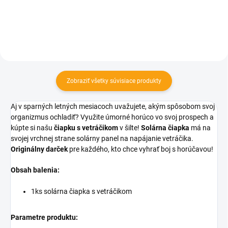
Zobraziť všetky súvisiace produkty
Aj v sparných letných mesiacoch uvažujete, akým spôsobom svoj
organizmus ochladiť? Využite úmorné horúco vo svoj prospech a
kúpte si našu
čiapku s vetráčikom
v šilte!
Solárna čiapka
má na
svojej vrchnej strane solárny panel na napájanie vetráčika.
Originálny darček
pre každého, kto chce vyhrať boj s horúčavou!
Obsah balenia:
1ks solárna čiapka s vetráčikom
Parametre produktu: