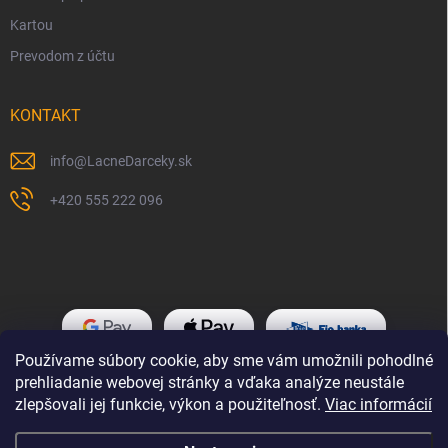
Kartou
Prevodom z účtu
KONTAKT
info
@
LacneDarceky.sk
+420 555 222 096
Používame súbory cookie, aby sme vám umožnili pohodlné
prehliadanie webovej stránky a vďaka analýze neustále
zlepšovali jej funkcie, výkon a použiteľnosť.
Viac informácií