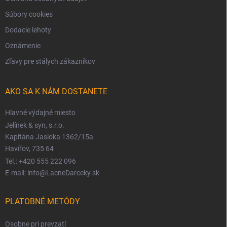
Súbory cookies
Dodacie lehoty
Oznámenie
Zľavy pre stálych zákazníkov
AKO SA K NÁM DOSTANETE
Hlavné výdajné miesto
Jelínek & syn, s.r.o.
Kapitána Jasioka 1362/15a
Havířov, 735 64
Tel.: +420 555 222 096
E-mail: info@LacneDarceky.sk
PLATOBNÉ METÓDY
Osobne pri prevzatí