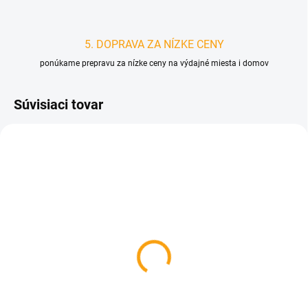
5. DOPRAVA ZA NÍZKE CENY
ponúkame prepravu za nízke ceny na výdajné miesta i domov
Súvisiaci tovar
D0328
D0852
SKLADOM
SKLADOM
Lampión prianí - Modrý
Petangue sada 8 gulí
€1,02
€20,80
Do košíka
Do košíka