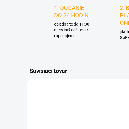
1. DODANIE
2. 
DO 24 HODÍN
PL
ON
objednajte do 11:30
a ten istý deň tovar
platb
expedujeme
GoPa
Súvisiaci tovar
D4097