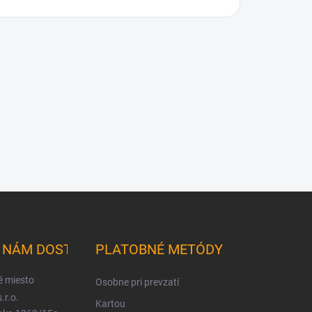
K NÁM DOSTANETE
PLATOBNÉ METÓDY
é miesto
Osobne pri prevzatí
.r.o.
Kartou