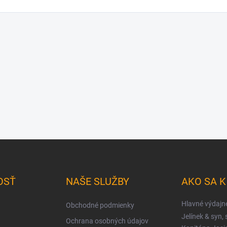
OSŤ
NAŠE SLUŽBY
AKO SA 
Hlavné výdajn
Obchodné podmienky
Jelínek & syn, s
Ochrana osobných údajov