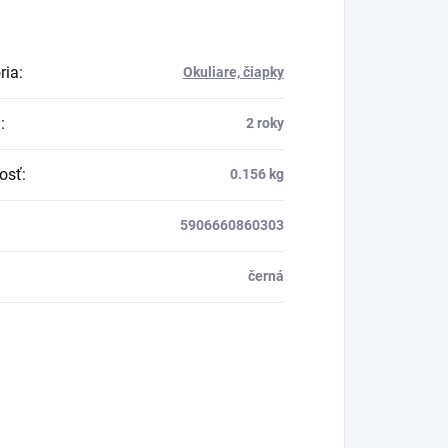
ria
:
Okuliare, čiapky
a
:
2 roky
osť
:
0.156 kg
5906660860303
černá