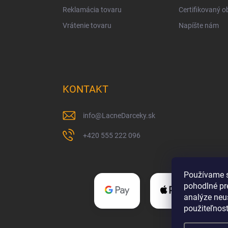
Reklamácia tovaru
Certifikovaný 
Vrátenie tovaru
Napíšte nám
KONTAKT
info
@
LacneDarceky.sk
+420 555 222 096
Používame s
pohodlné pr
analýze neus
použiteľnos