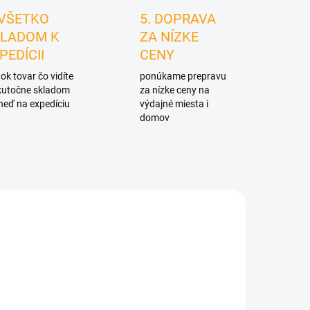
 VŠETKO
5. DOPRAVA
LADOM K
ZA NÍZKE
PEDÍCII
CENY
ok tovar čo vidíte
ponúkame prepravu
skutočne skladom
za nízke ceny na
neď na expedíciu
výdajné miesta i
domov