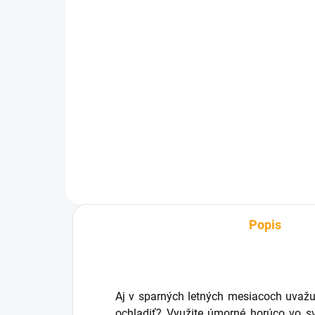
SKLADOM
Pivný kovbojský klobúk
Bi
na dve plechovky
FL
€9,36
€3
Do košíka
Popis
Aj v sparných letných mesiacoch uvaž
ochladiť? Využite úmorné horúco vo s