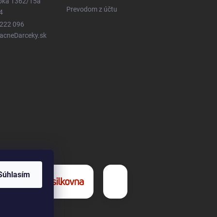
ioka 1362/15a
Prevodom z účtu
4
 222 096
LacneDarceky.sk
Súhlasím