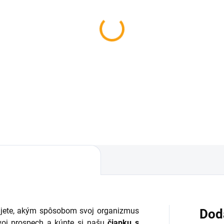
SKLADOM
ologická mucholapka
IES Away
,43
Do košíka
ujete, akým spôsobom svoj organizmus
Dod
voj prospech a kúpte si našu
čiapku s