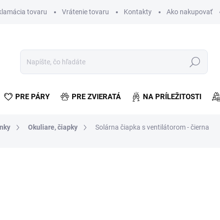
klamácia tovaru
Vrátenie tovaru
Kontakty
Ako nakupovať
Hľadať
PRE PÁRY
PRE ZVIERATÁ
NA PRÍLEŽITOSTI
lnky
Okuliare, čiapky
Solárna čiapka s ventilátorom - čierna
otenia
€10,06
€8,18 bez DPH
Jednotková
VYPREDANÉ