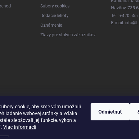
Kapitána Jas
obchod
Súbory cookies
Havířov, 735 6
Dodacie lehoty
Tel.: +420 555
E-mail: info@
Oznámenie
Zľavy pre stálych zákazníkov
úbory cookie, aby sme vám umožnili
Odmietnuť
ehliadanie webovej stránky a vďaka
tále zlepšovali jej funkcie, výkon a
ť.
Viac informácií