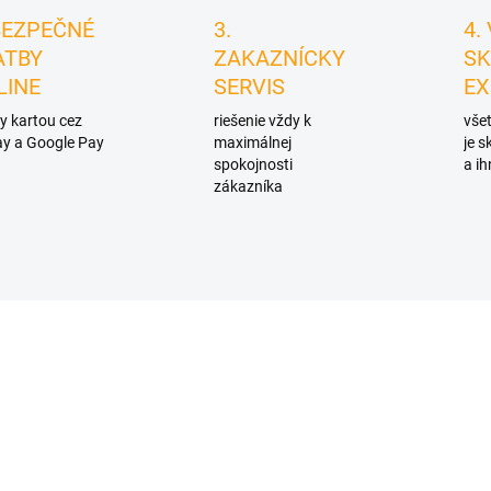
BEZPEČNÉ
3.
4.
ATBY
ZAKAZNÍCKY
SK
LINE
SERVIS
EX
y kartou cez
riešenie vždy k
všet
y a Google Pay
maximálnej
je 
spokojnosti
a ih
zákazníka
D4067