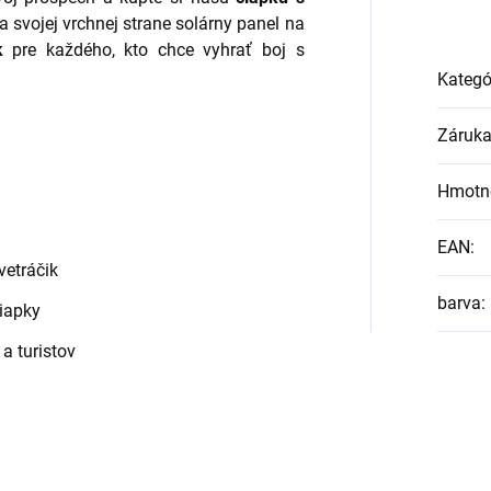
 svojej vrchnej strane solárny panel na
k
pre každého, kto chce vyhrať boj s
Kategó
Záruk
Hmotn
EAN
:
vetráčik
barva
:
čiapky
a turistov