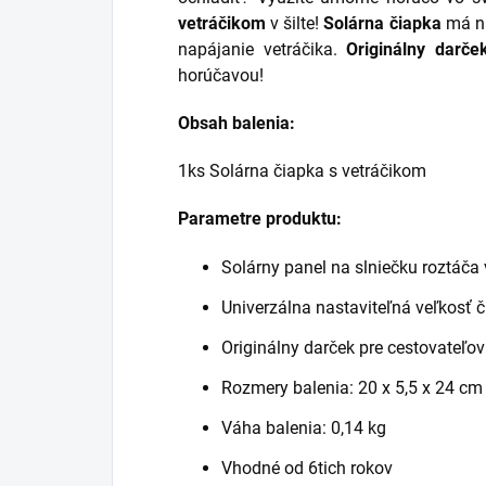
vetráčikom
v šilte!
Solárna čiapka
má na
napájanie vetráčika.
Originálny darče
horúčavou!
Obsah balenia:
1ks Solárna čiapka s vetráčikom
Parametre produktu:
Solárny panel na slniečku roztáča 
Univerzálna nastaviteľná veľkosť 
Originálny darček pre cestovateľov 
Rozmery balenia: 20 x 5,5 x 24 cm
Váha balenia: 0,14 kg
Vhodné od 6tich rokov