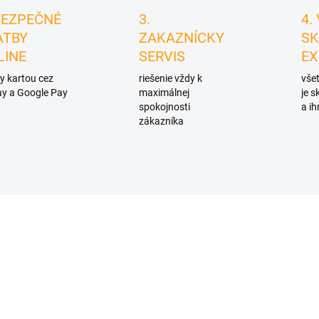
BEZPEČNÉ
3.
4.
ATBY
ZAKAZNÍCKY
SK
LINE
SERVIS
EX
y kartou cez
riešenie vždy k
všet
y a Google Pay
maximálnej
je 
spokojnosti
a ih
zákazníka