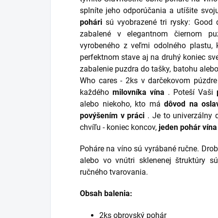
splníte jeho odporúčania a utíšite svo
pohári
sú vyobrazené tri rysky: Good 
zabalené v elegantnom čiernom puz
vyrobeného z veľmi odolného plastu,
perfektnom stave aj na druhý koniec sv
zabalenie puzdra do tašky, batohu alebo
Who cares - 2ks v darčekovom púzdre
každého
milovníka vína
. Poteší
Vaši
alebo niekoho, kto má
dôvod na osla
povýšením v práci
. Je to univerzálny
chvíľu - koniec koncov,
jeden pohár vína
Poháre na víno sú vyrábané ručne. Dro
alebo vo vnútri sklenenej štruktúry s
ručného tvarovania.
Obsah balenia:
2ks obrovský pohár