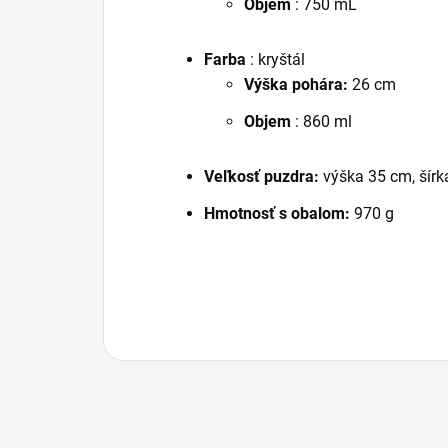
Objem
: 750 mL
Farba
: kryštál
Výška pohára:
26 cm
Objem
: 860 ml
Veľkosť puzdra:
výška 35 cm, šír
Hmotnosť s obalom:
970 g