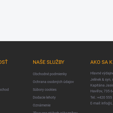
OSŤ
NAŠE SLUŽBY
AKO SA 
Hlavné výdajn
Obchodné podmienky
Jelínek & syn, s
Ochrana osobných údajov
Kapitána Jas
obchod
Súbory cookies
Havířov, 735 6
Dodacie lehoty
Tel.: +420 555
E-mail: info@
Oznámenie
Zľavy pre stálych zákazníkov