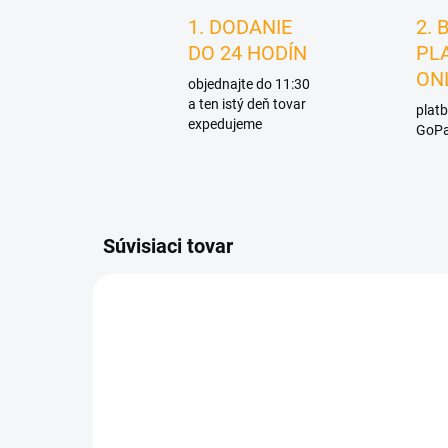
1. DODANIE
2. 
DO 24 HODÍN
PL
ON
objednajte do 11:30
a ten istý deň tovar
platb
expedujeme
GoPa
Súvisiaci tovar
D2934