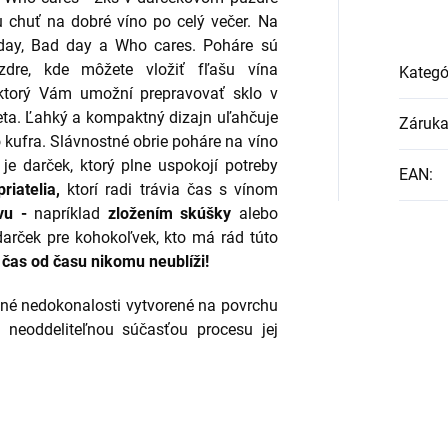
ju chuť na dobré víno po celý večer. Na
day, Bad day a Who cares. Poháre sú
dre, kde môžete vložiť fľašu vína
Kategó
 ktorý Vám umožní prepravovať sklo v
eta.
Ľahký a kompaktný dizajn uľahčuje
Záruk
 kufra. Slávnostné obrie poháre na víno
je darček, ktorý plne
uspokojí potreby
EAN
:
priatelia,
ktorí
radi trávia čas s vínom
vu -
napríklad
zložením skúšky
alebo
 darček pre kohokoľvek, kto má rád túto
 čas od času nikomu neublíži!
bné nedokonalosti vytvorené na povrchu
ú neoddeliteľnou súčasťou procesu jej