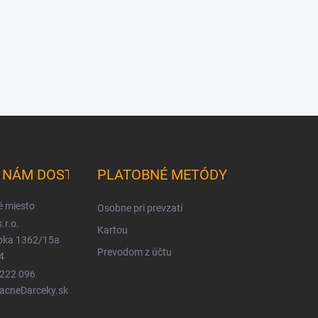
K NÁM DOSTANETE
PLATOBNÉ METÓDY
é miesto
Osobne pri prevzatí
.r.o.
Kartou
ioka 1362/15a
Prevodom z účtu
4
 222 096
LacneDarceky.sk