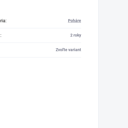
ria
:
Poháre
a
:
2 roky
Zvoľte variant