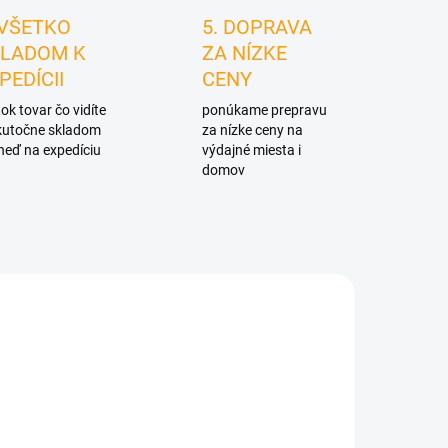
 VŠETKO
5. DOPRAVA
LADOM K
ZA NÍZKE
PEDÍCII
CENY
ok tovar čo vidíte
ponúkame prepravu
skutočne skladom
za nízke ceny na
neď na expedíciu
výdajné miesta i
domov