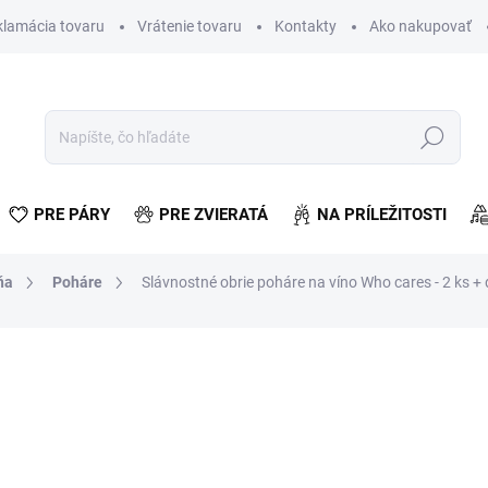
klamácia tovaru
Vrátenie tovaru
Kontakty
Ako nakupovať
Hľadať
PRE PÁRY
PRE ZVIERATÁ
NA PRÍLEŽITOSTI
ňa
Poháre
Slávnostné obrie poháre na víno Who cares - 2 ks +
otenia
ZNAČKA:
DIVINTO
€38,24
€31,09 bez DPH
Jednotková
ZVOĽTE VARIANT