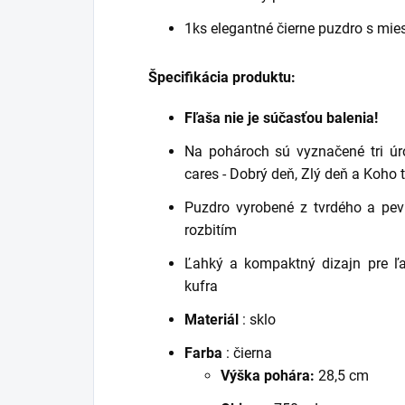
1ks elegantné čierne puzdro s mie
Špecifikácia produktu:
Fľaša nie je súčasťou balenia!
Na pohároch sú vyznačené tri ú
cares - Dobrý deň, Zlý deň a Koho 
Puzdro vyrobené z tvrdého a pevn
rozbitím
Ľahký a kompaktný dizajn pre ľa
kufra
Materiál
: sklo
Farba
: čierna
Výška pohára:
28,5 cm