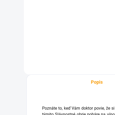
SKLADOM
Darčekový sprchový gél
250ml - víno
€4,33
Do košíka
Popis
Poznáte to, keď Vám doktor povie, že s
týmito Slávnostné obrie poháre na vín