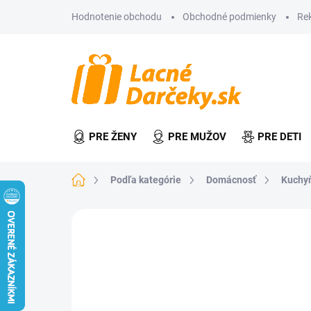
Prejsť
Hodnotenie obchodu
Obchodné podmienky
Re
na
obsah
PRE ŽENY
PRE MUŽOV
PRE DETI
Domov
Podľa kategórie
Domácnosť
Kuchy
Neohodnotené
Podrobnosti hodn