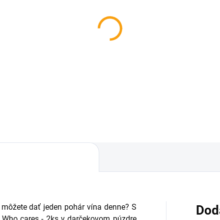
i môžete dať jeden pohár vína denne? S
Dod
o Who cares - 2ks v darčekovom púzdre