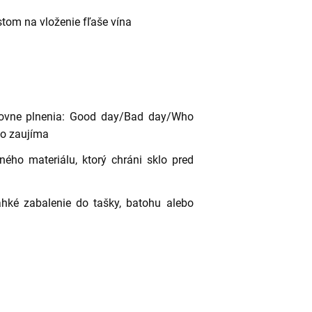
stom na vloženie fľaše vína
rovne plnenia: Good day/Bad day/Who
to zaujíma
ého materiálu, ktorý chráni sklo pred
hké zabalenie do tašky, batohu alebo