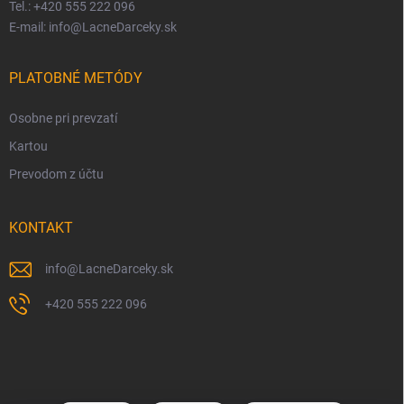
Tel.: +420 555 222 096
E-mail: info@LacneDarceky.sk
PLATOBNÉ METÓDY
Osobne pri prevzatí
Kartou
Prevodom z účtu
KONTAKT
info
@
LacneDarceky.sk
+420 555 222 096