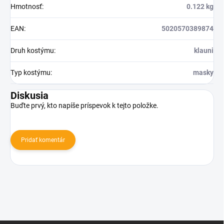
Hmotnosť
:
0.122 kg
EAN
:
5020570389874
Druh kostýmu
:
klauni
Typ kostýmu
:
masky
Diskusia
Buďte prvý, kto napíše príspevok k tejto položke.
Pridať komentár