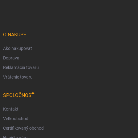
Z
á
p
ä
t
i
O NÁKUPE
e
Ako nakupovať
Doprava
Reklamácia tovaru
Vrátenie tovaru
SPOLOČNOSŤ
Kontakt
Veľkoobchod
Certifikovaný obchod
Napíšte nám