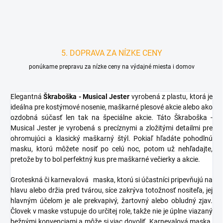
5. DOPRAVA ZA NÍZKE CENY
ponúkame prepravu za nízke ceny na výdajné miesta i domov
Elegantná
Škraboška - Musical Jester
vyrobená z plastu, ktorá je
ideálna pre kostýmové nosenie, maškarné plesové akcie alebo ako
ozdobná súčasť len tak na špeciálne akcie. Táto Škraboška -
Musical Jester je vyrobená s precíznymi a zložitými detailmi pre
ohromujúci a klasický maškarný štýl.
Pokiaľ hľadáte pohodlnú
masku, ktorú môžete nosiť po celú noc, potom už nehľadajte,
pretože by to bol perfektný kus pre maškarné večierky a akcie.
Groteskná či
karnevalová
maska, ktorú si účastníci pripevňujú na
hlavu alebo držia pred tvárou, síce zakrýva totožnosť nositeľa, jej
hlavným účelom je ale prekvapivý, žartovný alebo obludný zjav.
Človek v maske vstupuje do určitej role, takže nie je úplne viazaný
bežnými konvenciami a môže si viac dovoliť. Karnevalová maska ​​