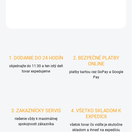
DETAILNÉ INFORMÁCIE
STRÁŽIŤ
1. DODANIE DO 24 HODÍN
2. BEZPEČNÉ PLATBY
ONLINE
objednajte do 11:30 a ten istý deň
tovar expedujeme
platby kartou cez GoPay a Google
Pay
3. ZAKAZNÍCKY SERVIS
4. VŠETKO SKLADOM K
EXPEDÍCII
riešenie vždy k maximálnej
spokojnosti zákazníka
všetok tovar čo vidíte je skutočne
skladom a ihneď na expedíciu