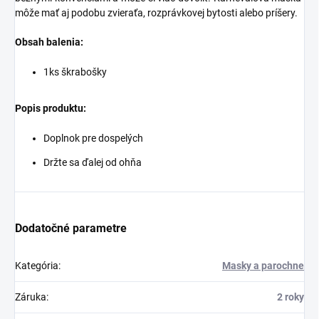
môže mať aj podobu zvieraťa, rozprávkovej bytosti alebo príšery.
Obsah balenia:
1ks škrabošky
Popis produktu:
Doplnok pre dospelých
Držte sa ďalej od ohňa
Dodatočné parametre
Kategória
:
Masky a parochne
Záruka
:
2 roky