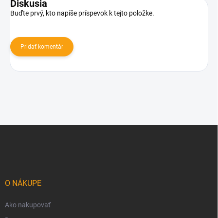
Diskusia
Buďte prvý, kto napíše príspevok k tejto položke.
Pridať komentár
Z
á
p
ä
t
i
O NÁKUPE
e
Ako nakupovať