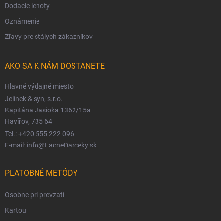
Dodacie lehoty
Oznámenie
Zľavy pre stálych zákazníkov
AKO SA K NÁM DOSTANETE
Hlavné výdajné miesto
Jelínek & syn, s.r.o.
Kapitána Jasioka 1362/15a
Havířov, 735 64
Tel.: +420 555 222 096
E-mail: info@LacneDarceky.sk
PLATOBNÉ METÓDY
Osobne pri prevzatí
Kartou