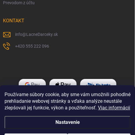
Prevodom z účtu
KONTAKT
info
@
LacneDarceky.sk
+420 555 222 096
Používame súbory cookie, aby sme vám umožnili pohodlné
prehliadanie webovej stránky a vďaka analýze neustále
zlepšovali jej funkcie, výkon a použiteľnosť.
Viac informácií
Nastavenie