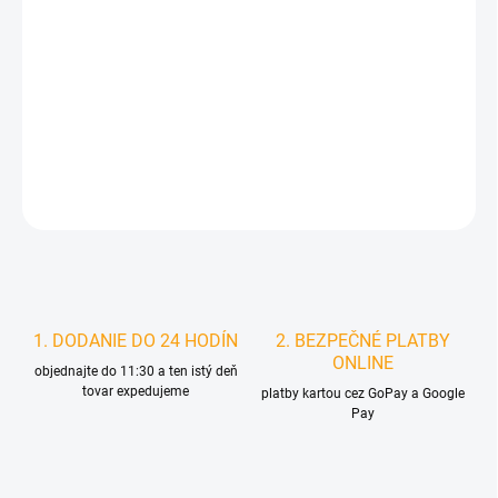
MOŽNOSTI
DORUČENIA
−
+
Pridať do košíka
DETAILNÉ INFORMÁCIE
STRÁŽIŤ
1. DODANIE DO 24 HODÍN
2. BEZPEČNÉ PLATBY
ONLINE
objednajte do 11:30 a ten istý deň
tovar expedujeme
platby kartou cez GoPay a Google
Pay