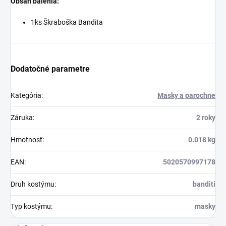
Obsah balenia:
1ks Škraboška Bandita
Dodatočné parametre
Kategória
:
Masky a parochne
Záruka
:
2 roky
Hmotnosť
:
0.018 kg
EAN
:
5020570997178
Druh kostýmu
:
banditi
Typ kostýmu
:
masky