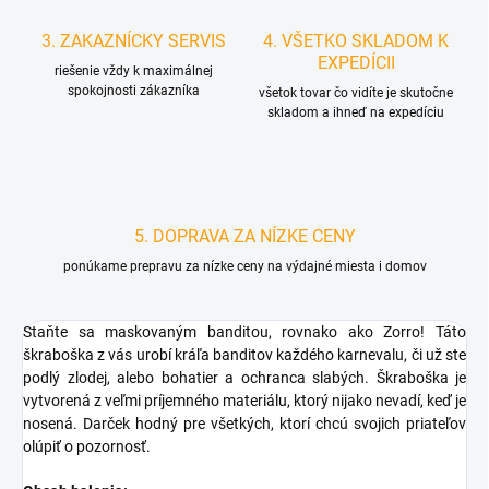
3. ZAKAZNÍCKY SERVIS
4. VŠETKO SKLADOM K
EXPEDÍCII
riešenie vždy k maximálnej
spokojnosti zákazníka
všetok tovar čo vidíte je skutočne
skladom a ihneď na expedíciu
5. DOPRAVA ZA NÍZKE CENY
ponúkame prepravu za nízke ceny na výdajné miesta i domov
Staňte sa maskovaným banditou, rovnako ako Zorro! Táto
škraboška z vás urobí kráľa banditov každého karnevalu, či už ste
podlý zlodej, alebo bohatier a ochranca slabých. Škraboška je
vytvorená z veľmi príjemného materiálu, ktorý nijako nevadí, keď je
nosená. Darček hodný pre všetkých, ktorí chcú svojich priateľov
olúpiť o pozornosť.