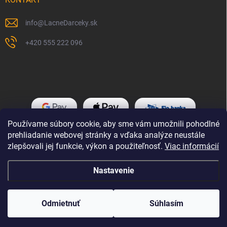
info
@
LacneDarceky.sk
+420 555 222 096
Používame súbory cookie, aby sme vám umožnili pohodlné
prehliadanie webovej stránky a vďaka analýze neustále
zlepšovali jej funkcie, výkon a použiteľnosť.
Viac informácií
Nastavenie
Copyright 2026
LacneDarceky.sk
. Všetky práva vyhradené.
Odmietnuť
Súhlasím
Vytvoril Shoptet