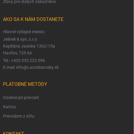
Zľavy pre stálych zákazníkov
AKO SA K NÁM DOSTANETE
Hlavné výdajné miesto
Jelínek & syn, s.r.o.
Kapitána Jasioka 1362/15a
Havířov, 735 64
Tel.: +420 555 222 096
E-mail: info@LacneDarceky.sk
PLATOBNÉ METÓDY
Osobne pri prevzatí
Kartou
Prevodom z účtu
KONTAKT