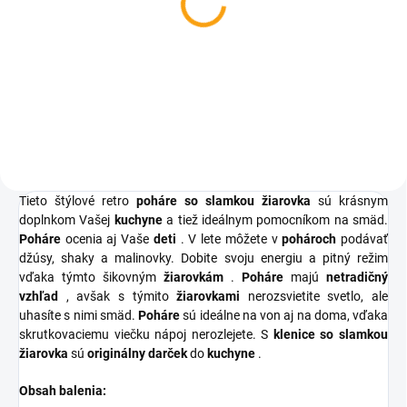
LED disko guľa s
Hmyzí paralyzér
diaľkovým ovládaním
€2,78
€3,60
Do košíka
Do košíka
Tieto štýlové retro
poháre so slamkou žiarovka
sú krásnym
doplnkom Vašej
kuchyne
a tiež ideálnym pomocníkom na smäd.
Poháre
ocenia aj Vaše
deti
. V lete môžete v
pohároch
podávať
džúsy, shaky a malinovky. Dobite svoju energiu a pitný režim
vďaka týmto šikovným
žiarovkám
.
Poháre
majú
netradičný
vzhľad
, avšak s týmito
žiarovkami
nerozsvietite svetlo, ale
uhasíte s nimi smäd.
Poháre
sú ideálne na von aj na doma, vďaka
skrutkovaciemu viečku nápoj nerozlejete. S
klenice so slamkou
žiarovka
sú
originálny darček
do
kuchyne
.
Obsah balenia: