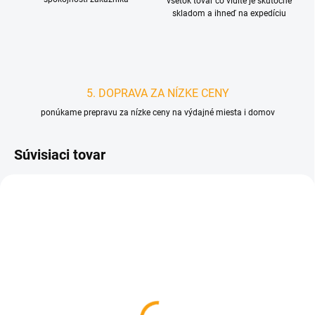
všetok tovar čo vidíte je skutočne
skladom a ihneď na expedíciu
5. DOPRAVA ZA NÍZKE CENY
ponúkame prepravu za nízke ceny na výdajné miesta i domov
Súvisiaci tovar
NOVINKA
D4707
D1302
SKLADOM
SKLADOM