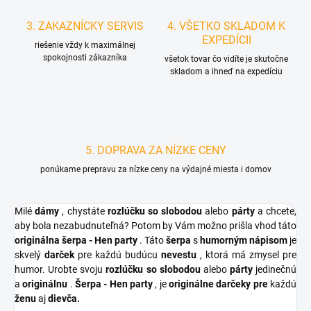
3. ZAKAZNÍCKY SERVIS
4. VŠETKO SKLADOM K
EXPEDÍCII
riešenie vždy k maximálnej
spokojnosti zákazníka
všetok tovar čo vidíte je skutočne
skladom a ihneď na expedíciu
5. DOPRAVA ZA NÍZKE CENY
ponúkame prepravu za nízke ceny na výdajné miesta i domov
Milé
dámy
, chystáte
rozlúčku so slobodou
alebo
párty
a chcete,
aby bola nezabudnuteľná? Potom by Vám možno prišla vhod táto
originálna šerpa - Hen party
. Táto
šerpa
s
humorným nápisom
je
skvelý
darček
pre každú budúcu
nevestu
, ktorá má zmysel pre
humor. Urobte svoju
rozlúčku so slobodou
alebo
párty
jedinečnú
a
originálnu
.
Šerpa - Hen party
, je
originálne darčeky
pre
každú
ženu
aj
dievča.