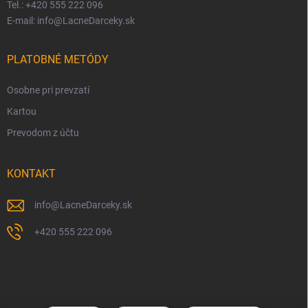
Tel.: +420 555 222 096
E-mail: info@LacneDarceky.sk
PLATOBNÉ METÓDY
Osobne pri prevzatí
Kartou
Prevodom z účtu
KONTAKT
info
@
LacneDarceky.sk
+420 555 222 096