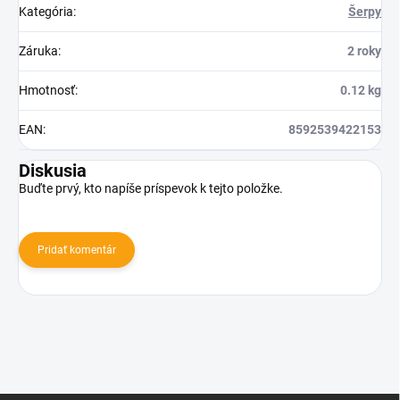
Kategória
:
Šerpy
Záruka
:
2 roky
Hmotnosť
:
0.12 kg
EAN
:
8592539422153
Diskusia
Buďte prvý, kto napíše príspevok k tejto položke.
Pridať komentár