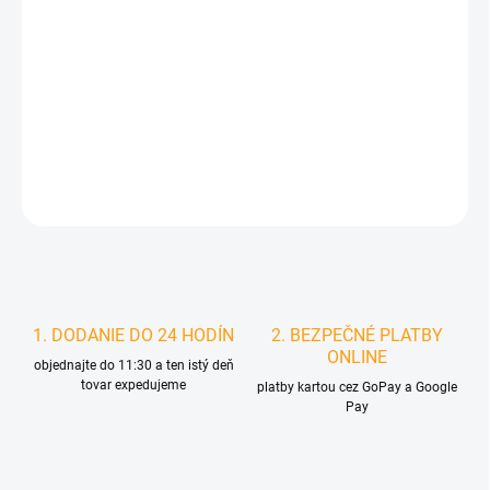
MOŽNOSTI
DORUČENIA
−
+
Pridať do košíka
DETAILNÉ INFORMÁCIE
STRÁŽIŤ
1. DODANIE DO 24 HODÍN
2. BEZPEČNÉ PLATBY
ONLINE
objednajte do 11:30 a ten istý deň
tovar expedujeme
platby kartou cez GoPay a Google
Pay