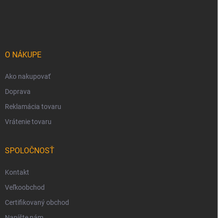
Z
á
p
ä
t
i
O NÁKUPE
e
Ako nakupovať
Doprava
Reklamácia tovaru
Vrátenie tovaru
SPOLOČNOSŤ
Kontakt
Veľkoobchod
Certifikovaný obchod
Napíšte nám