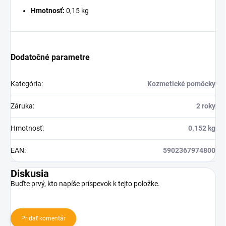
Hmotnosť:
0,15 kg
Dodatočné parametre
Kategória
:
Kozmetické pomôcky
Záruka
:
2 roky
Hmotnosť
:
0.152 kg
EAN
:
5902367974800
Diskusia
Buďte prvý, kto napíše príspevok k tejto položke.
Pridať komentár