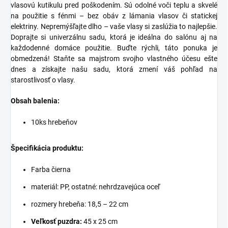
vlasovú kutikulu pred poškodením. Sú odolné voči teplu a skvelé
na použitie s fénmi – bez obáv z lámania vlasov či statickej
elektriny. Nepremýšľajte dlho – vaše vlasy si zaslúžia to najlepšie.
Doprajte si univerzálnu sadu, ktorá je ideálna do salónu aj na
každodenné domáce použitie. Buďte rýchli, táto ponuka je
obmedzená! Staňte sa majstrom svojho vlastného účesu ešte
dnes a získajte našu sadu, ktorá zmení váš pohľad na
starostlivosť o vlasy.
Obsah balenia:
10ks hrebeňov
Špecifikácia produktu:
Farba čierna
materiál: PP, ostatné: nehrdzavejúca oceľ
rozmery hrebeňa: 18,5 – 22 cm
Veľkosť puzdra:
45 x 25 cm