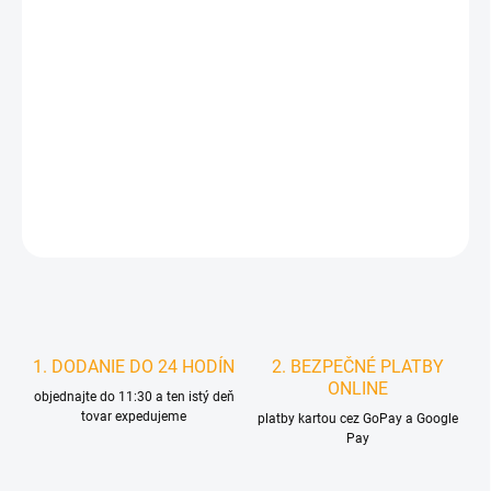
DORUČIŤ DO:
7.8.2026
MOŽNOSTI
DORUČENIA
−
+
Pridať do košíka
DETAILNÉ INFORMÁCIE
STRÁŽIŤ
1. DODANIE DO 24 HODÍN
2. BEZPEČNÉ PLATBY
ONLINE
objednajte do 11:30 a ten istý deň
tovar expedujeme
platby kartou cez GoPay a Google
Pay