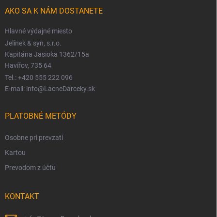
AKO SA K NÁM DOSTANETE
Hlavné výdajné miesto
Jelínek & syn, s.r.o.
Kapitána Jasioka 1362/15a
Havířov, 735 64
Tel.: +420 555 222 096
E-mail: info@LacneDarceky.sk
PLATOBNÉ METÓDY
Osobne pri prevzatí
Kartou
Prevodom z účtu
KONTAKT