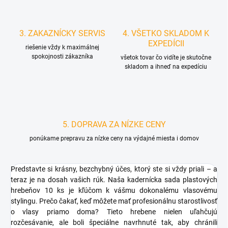
3. ZAKAZNÍCKY SERVIS
4. VŠETKO SKLADOM K
EXPEDÍCII
riešenie vždy k maximálnej
spokojnosti zákazníka
všetok tovar čo vidíte je skutočne
skladom a ihneď na expedíciu
5. DOPRAVA ZA NÍZKE CENY
ponúkame prepravu za nízke ceny na výdajné miesta i domov
Predstavte si krásny, bezchybný účes, ktorý ste si vždy priali – a
teraz je na dosah vašich rúk. Naša kadernícka sada plastových
hrebeňov 10 ks je kľúčom k vášmu dokonalému vlasovému
stylingu. Prečo čakať, keď môžete mať profesionálnu starostlivosť
o vlasy priamo doma? Tieto hrebene nielen uľahčujú
rozčesávanie, ale boli špeciálne navrhnuté tak, aby chránili