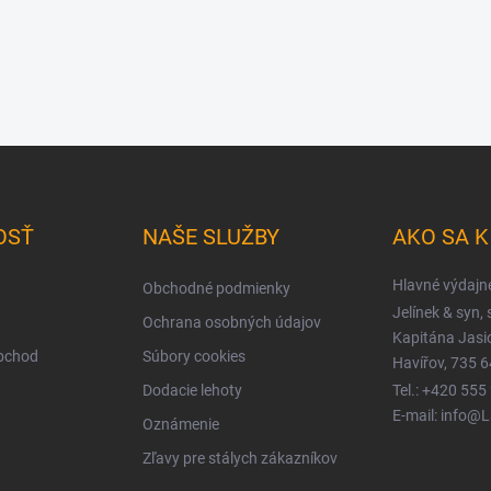
OSŤ
NAŠE SLUŽBY
AKO SA 
Hlavné výdajn
Obchodné podmienky
Jelínek & syn, s
Ochrana osobných údajov
Kapitána Jas
obchod
Súbory cookies
Havířov, 735 6
Dodacie lehoty
Tel.: +420 555
E-mail: info@
Oznámenie
Zľavy pre stálych zákazníkov