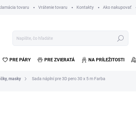
klamácia tovaru
Vrátenie tovaru
Kontakty
Ako nakupovať
Hľadať
PRE PÁRY
PRE ZVIERATÁ
NA PRÍLEŽITOSTI
ičky, masky
Sada náplní pre 3D pero 30 x 5 m Farba
otenia
€10,20
€8,29 bez DPH
Jednotková
VYPREDANÉ