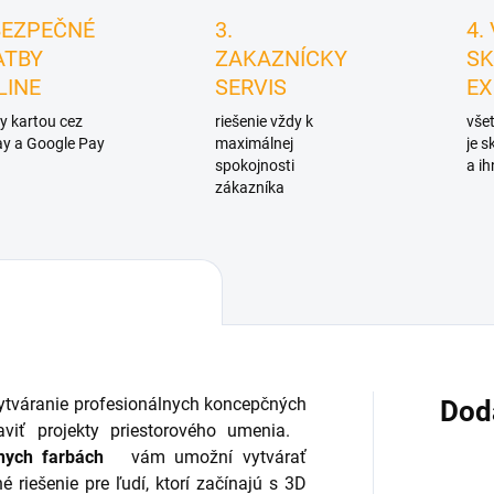
BEZPEČNÉ
3.
4.
ATBY
ZAKAZNÍCKY
SK
LINE
SERVIS
EX
y kartou cez
riešenie vždy k
všet
y a Google Pay
maximálnej
je 
spokojnosti
a ih
zákazníka
a vytváranie profesionálnych koncepčných
Dod
aviť projekty priestorového umenia.
nych farbách
vám umožní vytvárať
 riešenie pre ľudí, ktorí začínajú s 3D