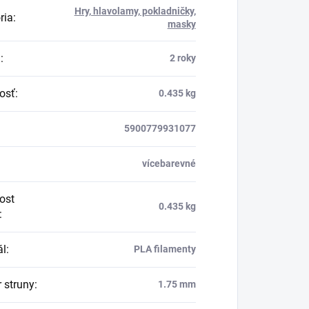
Hry, hlavolamy, pokladničky,
ria
:
masky
a
:
2 roky
osť
:
0.435 kg
5900779931077
vícebarevné
ost
0.435 kg
:
ál
:
PLA filamenty
 struny
:
1.75 mm