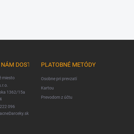
K NÁM DOSTANETE
PLATOBNÉ METÓDY
é miesto
Osobne pri prevzatí
.r.o.
Kartou
ioka 1362/15a
Prevodom z účtu
4
 222 096
LacneDarceky.sk