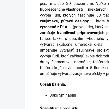
perami alebo 3D tlačiarňami.
Veľké 
fluorescenčné vlastnosti
niektorých
vývoja ľudí, ktorých fascinuje 3D tl
zaujímavé, pútavé designy,
ktoré bu
vyrobené z PLA
(polyactide), ktorý s
zaručuje trvanlivosť pripravovaných p
farieb, takže s použitím vhodného v
vytvárať skutočné umelecké diela.
umožňuje vytvárať zaujímavé projek
vývoja ľudí, ktorí začínajú svoje dobro
druhy filamentov - normálne, fosfores
fosforeskujúce vlastnosti a 5 fluoresc
umožňuje vytvárať zaujímavé efekty v p
Obsah balenia:
30ks 5m náplní
Špecifikácia produktu: