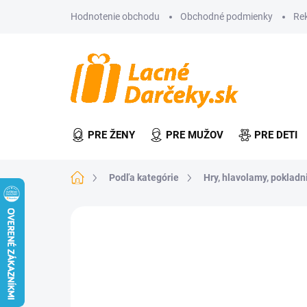
Prejsť
Hodnotenie obchodu
Obchodné podmienky
Re
na
obsah
PRE ŽENY
PRE MUŽOV
PRE DETI
Domov
Podľa kategórie
Hry, hlavolamy, pokladn
Neohodnotené
Podrobnosti hodn