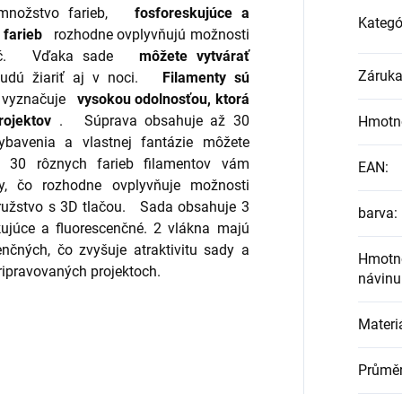
množstvo farieb,
fosforeskujúce a
Kategó
farieb
rozhodne ovplyvňujú možnosti
ač.
Vďaka sade
môžete vytvárať
Záruk
dú žiariť aj v noci.
Filamenty sú
a vyznačuje
vysokou odolnosťou, ktorá
rojektov
.
Súprava obsahuje až 30
Hmotn
ybavenia a vlastnej fantázie môžete
30 rôznych farieb filamentov vám
EAN
:
ty, čo rozhodne ovplyvňuje možnosti
družstvo s 3D tlačou.
Sada obsahuje 3
barva
:
kujúce a fluorescenčné. 2 vlákna majú
enčných, čo zvyšuje atraktivitu sady a
Hmotn
ripravovaných projektoch.
návinu
Materi
Průměr