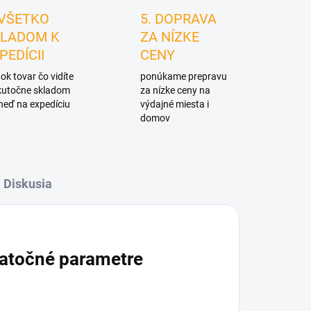
 VŠETKO
5. DOPRAVA
LADOM K
ZA NÍZKE
PEDÍCII
CENY
ok tovar čo vidíte
ponúkame prepravu
skutočne skladom
za nízke ceny na
neď na expedíciu
výdajné miesta i
domov
Diskusia
atočné parametre