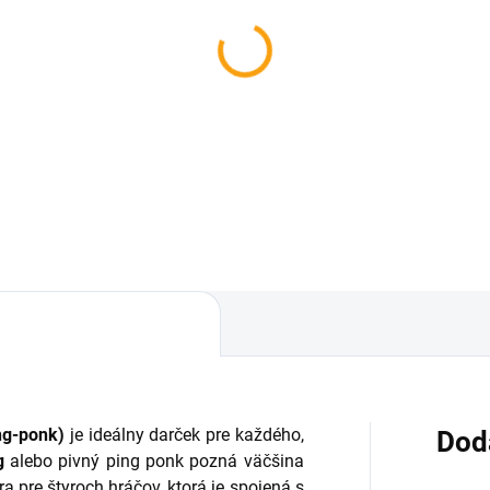
ng-ponk)
je ideálny darček pre každého,
Dod
g
alebo pivný ping ponk pozná väčšina
hra pre štyroch hráčov, ktorá je spojená s