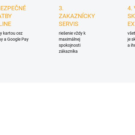
BEZPEČNÉ
3.
4.
ATBY
ZAKAZNÍCKY
SK
LINE
SERVIS
EX
y kartou cez
riešenie vždy k
všet
y a Google Pay
maximálnej
je 
spokojnosti
a ih
zákazníka