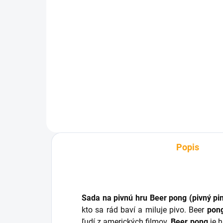
SKLADOM
Retro plavky - pánske
€18,96
Detail
Popis
Sada na pivnú hru Beer pong (pivný pi
kto sa rád baví a miluje pivo. Beer
pon
ľudí z amerických filmov.
Beer pong
je 