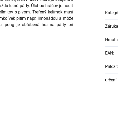
aždú letnú párty. Úlohou hráčov je hodiť
elímkov s pivom. Trefený kelímok musí
Kategó
kýmkoľvek pitím napr. limonádou a môže
er pong je obľúbená hra na párty pri
Záruk
Hmotn
EAN
:
Příleži
určení
: