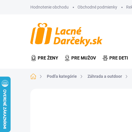
Prejsť
Hodnotenie obchodu
Obchodné podmienky
Re
na
obsah
PRE ŽENY
PRE MUŽOV
PRE DETI
Domov
Podľa kategórie
Záhrada a outdoor
Neohodnotené
Podrobnosti hodn