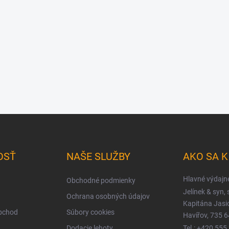
OSŤ
NAŠE SLUŽBY
AKO SA 
Hlavné výdajn
Obchodné podmienky
Jelínek & syn, s
Ochrana osobných údajov
Kapitána Jas
obchod
Súbory cookies
Havířov, 735 6
Dodacie lehoty
Tel.: +420 555