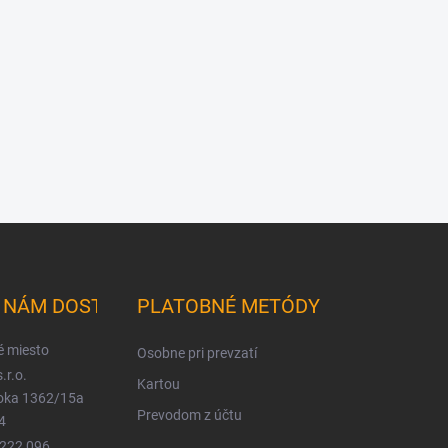
K NÁM DOSTANETE
PLATOBNÉ METÓDY
é miesto
Osobne pri prevzatí
.r.o.
Kartou
ioka 1362/15a
Prevodom z účtu
4
 222 096