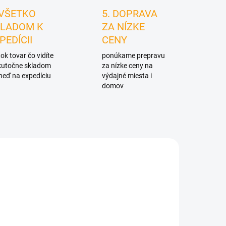
 VŠETKO
5. DOPRAVA
LADOM K
ZA NÍZKE
PEDÍCII
CENY
ok tovar čo vidíte
ponúkame prepravu
skutočne skladom
za nízke ceny na
neď na expedíciu
výdajné miesta i
domov