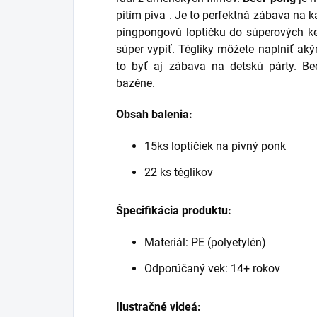
pitím
piva
. Je to perfektná zábava na k
pingpongovú
loptičku do súperových k
súper vypiť. Tégliky môžete naplniť a
to byť aj zábava na detskú párty. Be
bazéne.
Obsah balenia:
15ks loptičiek na pivný ponk
22 ks téglikov
Špecifikácia produktu:
Materiál: PE (polyetylén)
Odporúčaný vek: 14+ rokov
Ilustračné videá: