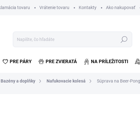
klamácia tovaru
Vrátenie tovaru
Kontakty
Ako nakupovať
Hľadať
PRE PÁRY
PRE ZVIERATÁ
NA PRÍLEŽITOSTI
Bazény a doplňky
Nafukovacie kolesá
Súprava na Beer-Pon
otenia
€3,64
€2,96 bez DPH
Jednotková
VYPREDANÉ