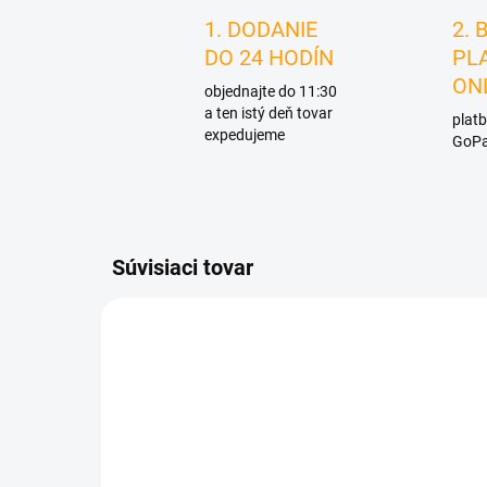
1. DODANIE
2. 
DO 24 HODÍN
PL
ON
objednajte do 11:30
a ten istý deň tovar
platb
expedujeme
GoPa
Súvisiaci tovar
D0766/MOD