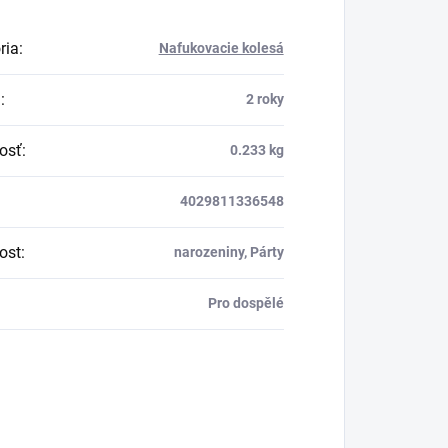
ria
:
Nafukovacie kolesá
a
:
2 roky
osť
:
0.233 kg
4029811336548
tost
:
narozeniny, Párty
Pro dospělé