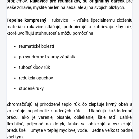
problémov.
Rukavice pre reumatikov,
sú
originálny darček
pre
Vaše zdravie, myslite nie len na seba, ale aj na svojich blízkych.
Tepelne kompresný
rukavice
- vďaka špeciálnemu zloženiu
materiálu rukavice stláčajú, podopierajú a zahrievajú kĺby rúk,
ktoré uvoľňujú stuhnutosť a môžu pomôcť na:
reumatické bolesti
po syndróme traumy zápästia
tuhosť kĺbov rúk
redukcia opuchov
studené ruky
Zhromažďujú aj prirodzené teplo rúk, čo zlepšuje krvný obeh a
zmierňuje nepohodlie studených rúk.
Uľahčujú každodennú
prácu, ako je varenie, písanie, obliekanie, šitie atď. Ľahké,
flexibilné, príjemné na dotyk, ľahko sa obliekajú a vyzliekajú,
priedušné.
Umyte v teplej mydlovej vode.
Jedna veľkosť padne
všetkým.