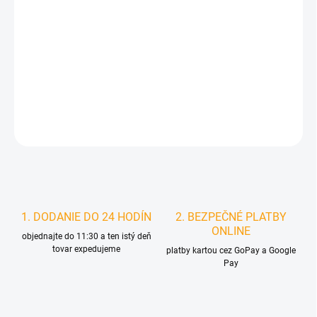
MOŽNOSTI
DORUČENIA
−
+
Pridať do košíka
DETAILNÉ INFORMÁCIE
STRÁŽIŤ
1. DODANIE DO 24 HODÍN
2. BEZPEČNÉ PLATBY
ONLINE
objednajte do 11:30 a ten istý deň
tovar expedujeme
platby kartou cez GoPay a Google
Pay