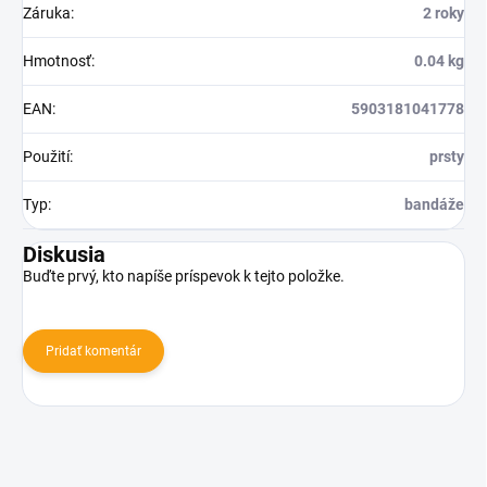
Záruka
:
2 roky
Hmotnosť
:
0.04 kg
EAN
:
5903181041778
Použití
:
prsty
Typ
:
bandáže
Diskusia
Buďte prvý, kto napíše príspevok k tejto položke.
Pridať komentár