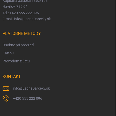
Kapitána Jasioka 1362/15a
Havířov, 735 64
Tel.: +420 555 222 096
E-mail: info@LacneDarceky.sk
PLATOBNÉ METÓDY
Osobne pri prevzatí
Kartou
Prevodom z účtu
KONTAKT
info
@
LacneDarceky.sk
+420 555 222 096