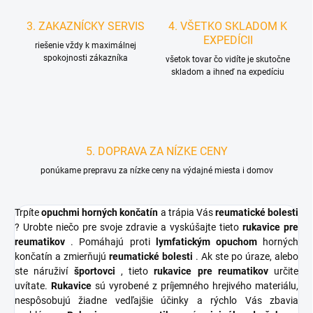
3. ZAKAZNÍCKY SERVIS
4. VŠETKO SKLADOM K
EXPEDÍCII
riešenie vždy k maximálnej
spokojnosti zákazníka
všetok tovar čo vidíte je skutočne
skladom a ihneď na expedíciu
5. DOPRAVA ZA NÍZKE CENY
ponúkame prepravu za nízke ceny na výdajné miesta i domov
Trpíte
opuchmi horných končatín
a trápia Vás
reumatické bolesti
? Urobte niečo pre svoje zdravie a vyskúšajte tieto
rukavice pre
reumatikov
. Pomáhajú proti
lymfatickým opuchom
horných
končatín a zmierňujú
reumatické bolesti
. Ak ste po úraze, alebo
ste náruživí
športovci
, tieto
rukavice pre reumatikov
určite
uvítate.
Rukavice
sú vyrobené z príjemného hrejivého materiálu,
nespôsobujú žiadne vedľajšie účinky a rýchlo Vás zbavia