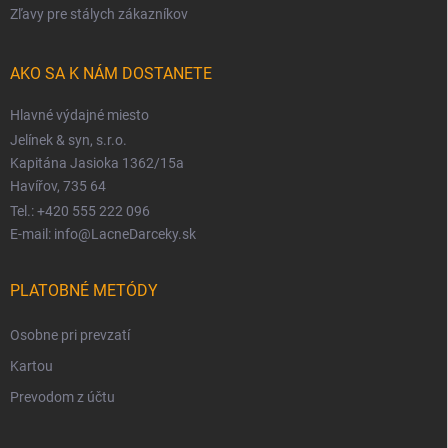
Zľavy pre stálych zákazníkov
AKO SA K NÁM DOSTANETE
Hlavné výdajné miesto
Jelínek & syn, s.r.o.
Kapitána Jasioka 1362/15a
Havířov, 735 64
Tel.: +420 555 222 096
E-mail: info@LacneDarceky.sk
PLATOBNÉ METÓDY
Osobne pri prevzatí
Kartou
Prevodom z účtu