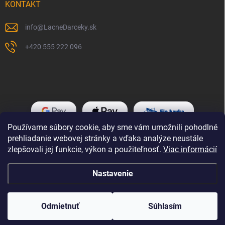
KONTAKT
info
@
LacneDarceky.sk
+420 555 222 096
Používame súbory cookie, aby sme vám umožnili pohodlné
prehliadanie webovej stránky a vďaka analýze neustále
zlepšovali jej funkcie, výkon a použiteľnosť.
Viac informácií
Nastavenie
Copyright 2026
LacneDarceky.sk
. Všetky práva vyhradené.
Odmietnuť
Súhlasím
Vytvoril Shoptet