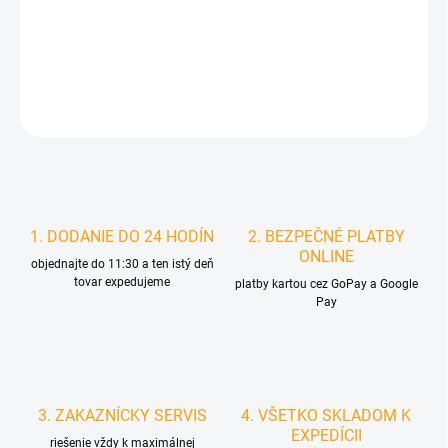
MOŽNOSTI
DORUČENIA
DETAILNÉ INFORMÁCIE
STRÁŽIŤ
1. DODANIE DO 24 HODÍN
2. BEZPEČNÉ PLATBY
ONLINE
objednajte do 11:30 a ten istý deň
tovar expedujeme
platby kartou cez GoPay a Google
Pay
3. ZAKAZNÍCKY SERVIS
4. VŠETKO SKLADOM K
EXPEDÍCII
riešenie vždy k maximálnej