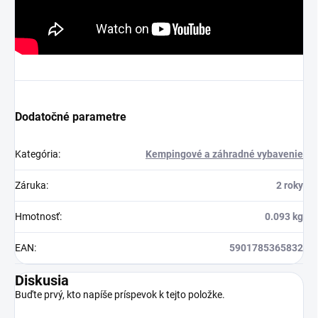
Dodatočné parametre
Kategória
:
Kempingové a záhradné vybavenie
Záruka
:
2 roky
Hmotnosť
:
0.093 kg
EAN
:
5901785365832
Diskusia
Buďte prvý, kto napíše príspevok k tejto položke.