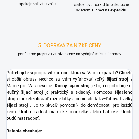
spokojnosti zákazníka
všetok tovar čo vidíte je skutočne
skladom a ihneď na expedíciu
5. DOPRAVA ZA NÍZKE CENY
ponúkame prepravu za nízke ceny na výdajné miesta i domov
Potrebujete si poopraviť záclonu, ktorá sa Vám rozpárala? Chcete
si obšiť obrus? Nechce sa Vám vyťahovať veľký
šijací stroj
?
Máme pre Vás riešenie.
Ručný šijací stroj
je to, čo potrebujete.
Ručný šijací stroj
je praktický a skladný. Pomocou
šijacieho
stroja
môžete obšívať rôzne látky a nemusíte tak vyťahovať veľký
šijací stroj
. Je to skvelý pomocník do domácnosti pre každú
ženu. Urobte radosť mamičke, manželke alebo babičke. Určite
budú mať radosť.
Balenie obsahuje: