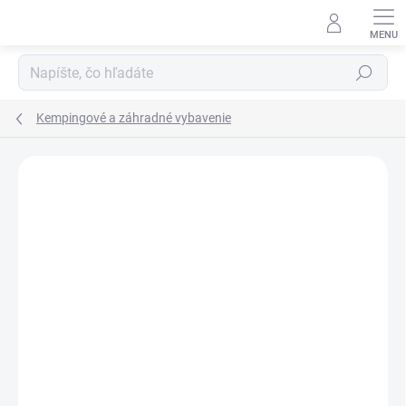
Prejsť
na
obsah
Hľadať
Kempingové a záhradné vybavenie
Neohodnotené
Podrobnosti hodnotenia