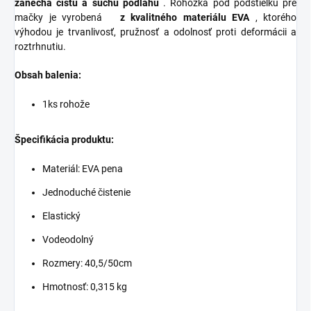
zanechá čistú a suchú podlahu
. Rohožka pod podstielku pre
mačky
je vyrobená
z kvalitného materiálu EVA
, ktorého
výhodou je trvanlivosť, pružnosť a odolnosť proti deformácii a
roztrhnutiu.
Obsah balenia:
1ks rohože
Špecifikácia produktu:
Materiál: EVA pena
Jednoduché čistenie
Elastický
Vodeodolný
Rozmery: 40,5/50cm
Hmotnosť: 0,315 kg