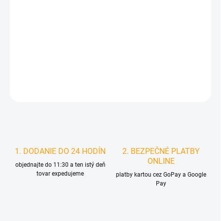
MOŽNOSTI
DORUČENIA
−
+
Pridať do košíka
DETAILNÉ INFORMÁCIE
STRÁŽIŤ
1. DODANIE DO 24 HODÍN
2. BEZPEČNÉ PLATBY
ONLINE
objednajte do 11:30 a ten istý deň
tovar expedujeme
platby kartou cez GoPay a Google
Pay