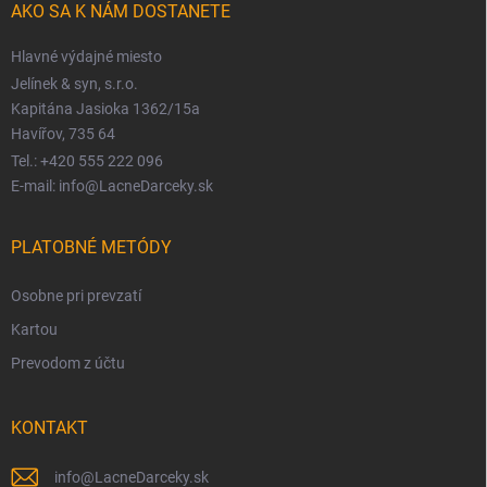
AKO SA K NÁM DOSTANETE
Hlavné výdajné miesto
Jelínek & syn, s.r.o.
Kapitána Jasioka 1362/15a
Havířov, 735 64
Tel.: +420 555 222 096
E-mail: info@LacneDarceky.sk
PLATOBNÉ METÓDY
Osobne pri prevzatí
Kartou
Prevodom z účtu
KONTAKT
info
@
LacneDarceky.sk