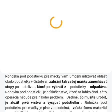
SKLADOM
Unikátny hrebeň pre
psov
€4,30
od
Detail
Rohožka pod podstielku pre mačky vám umožní udržovať oblasť
okolo podstielky v čistote a
zabráni tak vašej mačke zanechávať
stopy po
stelivu
, ktoré po vybratí z
podstielky
odpadáva.
Rohovka
pod podstielku je príslušenstvo, ktoré sa ľahko čistí - táto
operácia nebude pre nikoho problém.
Jediné, čo musíte urobiť,
je zložiť prvú vrstvu a vysypať podstielku
.
Rohožka pod
podstielku pre mačky
je plne vodeodolná,
vďaka čomu materiál