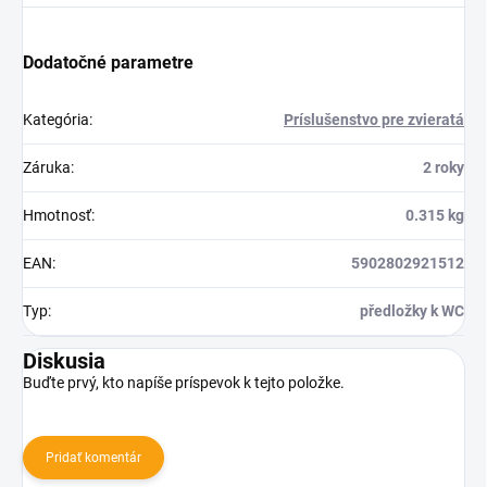
Dodatočné parametre
Kategória
:
Príslušenstvo pre zvieratá
Záruka
:
2 roky
Hmotnosť
:
0.315 kg
EAN
:
5902802921512
Typ
:
předložky k WC
Diskusia
Buďte prvý, kto napíše príspevok k tejto položke.
Pridať komentár