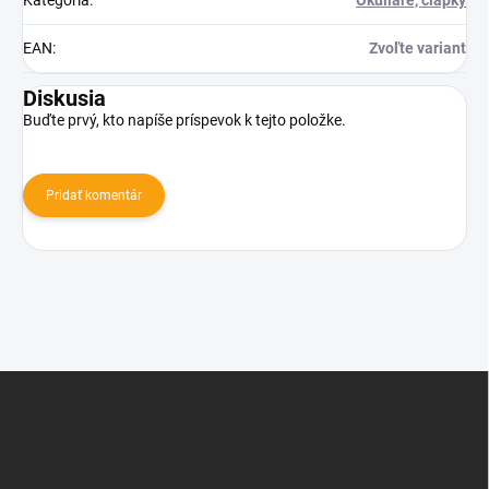
Kategória
:
Okuliare, čiapky
EAN
:
Zvoľte variant
Diskusia
Buďte prvý, kto napíše príspevok k tejto položke.
Pridať komentár
Z
á
p
ä
t