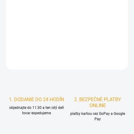
MÔŽEME DORUČIŤ DO:
ZVOĽTE VARIANT
MOŽNOSTI DORUČENIA
−
+
Pridať do košíka
DETAILNÉ INFORMÁCIE
STRÁŽIŤ
1. DODANIE DO 24 HODÍN
2. BEZPEČNÉ PLATBY
ONLINE
objednajte do 11:30 a ten istý deň
tovar expedujeme
platby kartou cez GoPay a Google
Pay