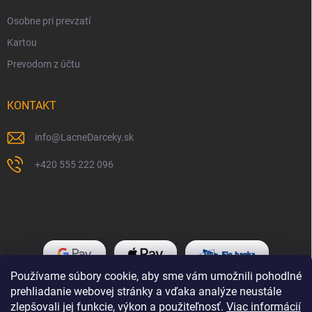
Osobne pri prevzatí
Kartou
Prevodom z účtu
KONTAKT
info
@
LacneDarceky.sk
+420 555 222 096
Používame súbory cookie, aby sme vám umožnili pohodlné
prehliadanie webovej stránky a vďaka analýze neustále
zlepšovali jej funkcie, výkon a použiteľnosť.
Viac informácií