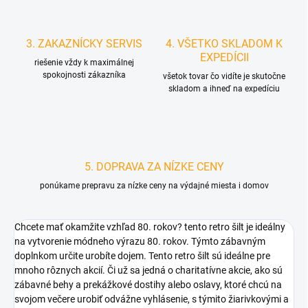
3. ZAKAZNÍCKY SERVIS
4. VŠETKO SKLADOM K
EXPEDÍCII
riešenie vždy k maximálnej
spokojnosti zákazníka
všetok tovar čo vidíte je skutočne
skladom a ihneď na expedíciu
5. DOPRAVA ZA NÍZKE CENY
ponúkame prepravu za nízke ceny na výdajné miesta i domov
Chcete mať okamžite vzhľad 80. rokov? tento retro šilt je ideálny
na vytvorenie módneho výrazu 80. rokov.
Týmto zábavným
doplnkom určite urobíte dojem. Tento retro šilt sú ideálne pre
mnoho rôznych akcií. Či už sa jedná o charitatívne akcie, ako sú
zábavné behy a prekážkové dostihy alebo oslavy, ktoré chcú na
svojom večere urobiť odvážne vyhlásenie, s týmito žiarivkovými a