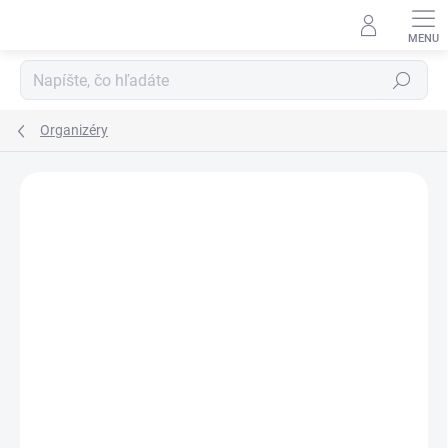
Prejsť
na
obsah
Hľadať
Organizéry
1 hodnotenie
Podrobnosti hodnotenia