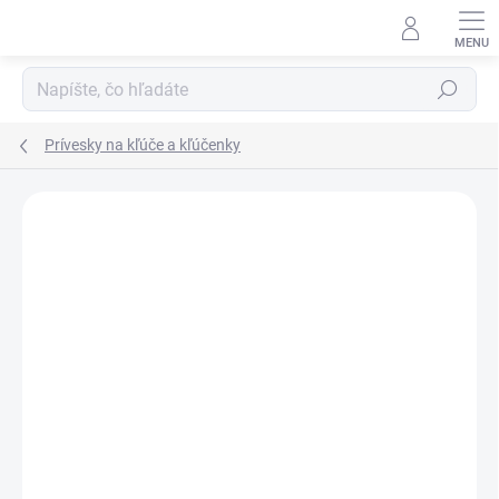
Prejsť
na
obsah
Hľadať
Prívesky na kľúče a kľúčenky
Neohodnotené
Podrobnosti hodnotenia