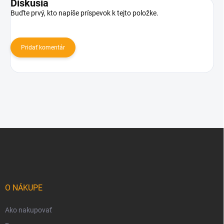
Diskusia
Buďte prvý, kto napíše príspevok k tejto položke.
Pridať komentár
Z
á
p
ä
t
i
O NÁKUPE
e
Ako nakupovať