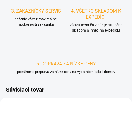
3. ZAKAZNÍCKY SERVIS
4. VŠETKO SKLADOM K
EXPEDÍCII
riešenie vždy k maximálnej
spokojnosti zákazníka
všetok tovar čo vidíte je skutočne
skladom a ihneď na expedíciu
5. DOPRAVA ZA NÍZKE CENY
ponúkame prepravu za nízke ceny na výdajné miesta i domov
Súvisiaci tovar
D0690
D3882/ARM