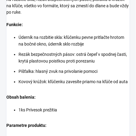
na kľúče, všetko vo formáte, ktorý sa zmestí do dlane a bude vždy
po ruke.
Funkcie:
Úderník na rozbitie skla: kľúčenku pevne pritlačte hrotom
na bočné okno, úderník sklo rozbije
Rezák bezpečnostných pásov: ostrá čepeľ v spodnej časti,
krytá plastovou poistkou proti porezaniu
Píšťalka: hlasný zvuk na privolanie pomoci
Kovový krúžok: kľúčenku zavesíte priamo na kľúče od auta
Obsah balenia:
1ks Prívesok prežitia
Parametre produktu: