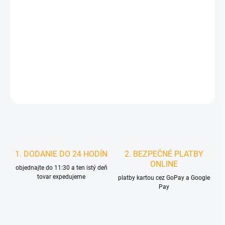
MOŽNOSTI
DORUČENIA
−
+
Pridať do košíka
DETAILNÉ INFORMÁCIE
STRÁŽIŤ
1. DODANIE DO 24 HODÍN
2. BEZPEČNÉ PLATBY
ONLINE
objednajte do 11:30 a ten istý deň
tovar expedujeme
platby kartou cez GoPay a Google
Pay