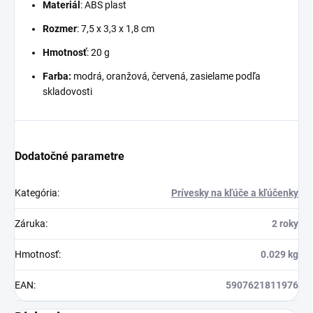
Materiál
: ABS plast
Rozmer
: 7,5 x 3,3 x 1,8 cm
Hmotnosť
: 20 g
Farba:
modrá, oranžová, červená, zasielame podľa
skladovosti
Dodatočné parametre
Kategória
:
Prívesky na kľúče a kľúčenky
Záruka
:
2 roky
Hmotnosť
:
0.029 kg
EAN
:
5907621811976