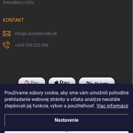
Prevodom z účtu
KONTAKT
info
@
LacneDarceky.sk
+420 555 222 096
Používame súbory cookie, aby sme vám umožnili pohodlné
prehliadanie webovej stránky a vďaka analýze neustále
zlepšovali jej funkcie, výkon a použiteľnosť.
Viac informácií
Nastavenie