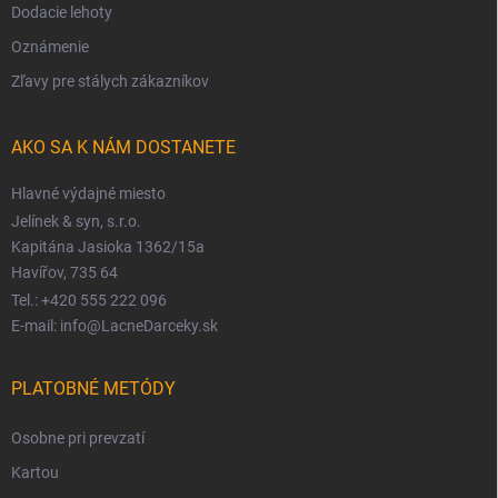
Dodacie lehoty
Oznámenie
Zľavy pre stálych zákazníkov
AKO SA K NÁM DOSTANETE
Hlavné výdajné miesto
Jelínek & syn, s.r.o.
Kapitána Jasioka 1362/15a
Havířov, 735 64
Tel.: +420 555 222 096
E-mail: info@LacneDarceky.sk
PLATOBNÉ METÓDY
Osobne pri prevzatí
Kartou