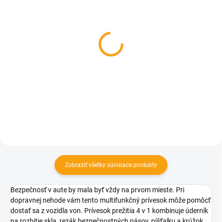
SKLADOM
SKLADOM
Karta prežitia
Praktický granát na
prežitie
€0,73
€4,82
Do košíka
Detail
Zobraziť všetky súvisiace produkty
Bezpečnosť v aute by mala byť vždy na prvom mieste. Pri
dopravnej nehode vám tento multifunkčný prívesok môže pomôcť
dostať sa z vozidla von. Prívesok prežitia 4 v 1 kombinuje úderník
na rozbitie skla, rezák bezpečnostných pásov, píšťalku a krúžok