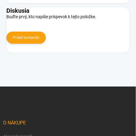
Diskusia
Buďte prvý, kto napíše príspevok k tejto položke.
Pridať komentár
Z
á
p
ä
t
i
O NÁKUPE
e