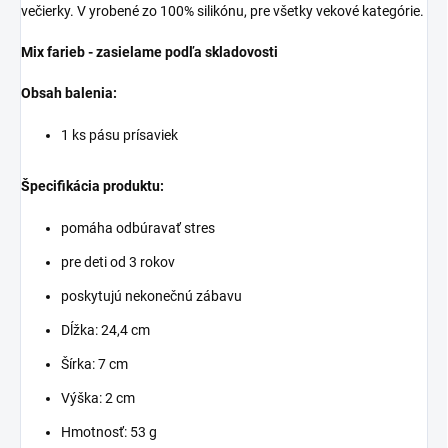
večierky. V
yrobené zo 100% silikónu, pre všetky vekové kategórie.
Mix farieb - zasielame podľa skladovosti
Obsah balenia:
1 ks pásu prísaviek
Špecifikácia produktu:
pomáha odbúravať stres
pre deti od 3 rokov
poskytujú nekonečnú zábavu
Dĺžka:
24,4 cm
Šírka:
7 cm
Výška:
2 cm
Hmotnosť:
53 g