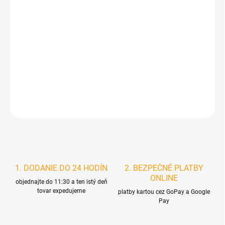
DORUČIŤ DO:
11.8.2026
MOŽNOSTI
DORUČENIA
−
+
Pridať do košíka
DETAILNÉ INFORMÁCIE
STRÁŽIŤ
1. DODANIE DO 24 HODÍN
2. BEZPEČNÉ PLATBY
ONLINE
objednajte do 11:30 a ten istý deň
tovar expedujeme
platby kartou cez GoPay a Google
Pay