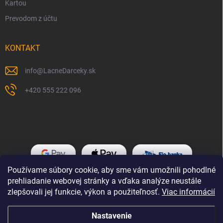
Kartou
Prevodom z účtu
KONTAKT
info
@
LacneDarceky.sk
+420 555 222 096
Používame súbory cookie, aby sme vám umožnili pohodlné
prehliadanie webovej stránky a vďaka analýze neustále
zlepšovali jej funkcie, výkon a použiteľnosť.
Viac informácií
Nastavenie