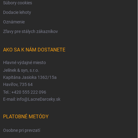
Súbory cookies
Dodacie lehoty
Oznámenie
Zľavy pre stálych zákazníkov
AKO SA K NÁM DOSTANETE
Hlavné výdajné miesto
Jelínek & syn, s.r.o.
Kapitána Jasioka 1362/15a
Havířov, 735 64
Tel.: +420 555 222 096
E-mail: info@LacneDarceky.sk
PLATOBNÉ METÓDY
Osobne pri prevzatí