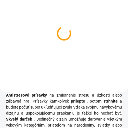
SKLADOM
Diamantové maľovanie -
Líška
€2
Do košíka
Antistresové prísavky
na zmiernenie stresu a úzkosti alebo
zábavná hra. Prísavky kamkoľvek
prilepte
, potom
strhnite
a
budete počuť super ukľudňujúci zvuk! Vďaka svojmu návykovému
dizajnu a uspokojujúcemu praskaniu je ťažké ho nechať byť.
Skvelý darček
. Jedinečný dizajn umožňuje darovanie všetkým
vekovým kategóriám, priateľom na narodeniny, sviatky alebo