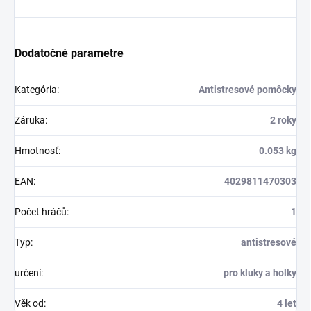
Dodatočné parametre
Kategória
:
Antistresové pomôcky
Záruka
:
2 roky
Hmotnosť
:
0.053 kg
EAN
:
4029811470303
Počet hráčů
:
1
Typ
:
antistresové
určení
:
pro kluky a holky
Věk od
:
4 let