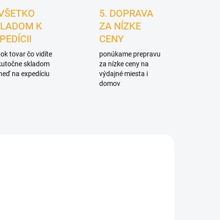
 VŠETKO
5. DOPRAVA
LADOM K
ZA NÍZKE
PEDÍCII
CENY
ok tovar čo vidíte
ponúkame prepravu
skutočne skladom
za nízke ceny na
neď na expedíciu
výdajné miesta i
domov