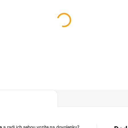
SKLADOM
Rminator hrablo
Luxe Medium pre psov
s
,67
Do košíka
a
a radi ich sebou vozíte na dovolenku?