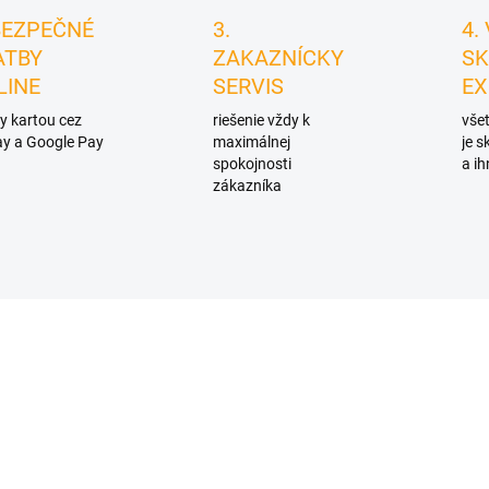
BEZPEČNÉ
3.
4.
ATBY
ZAKAZNÍCKY
SK
LINE
SERVIS
EX
y kartou cez
riešenie vždy k
všet
y a Google Pay
maximálnej
je 
spokojnosti
a ih
zákazníka
D1127