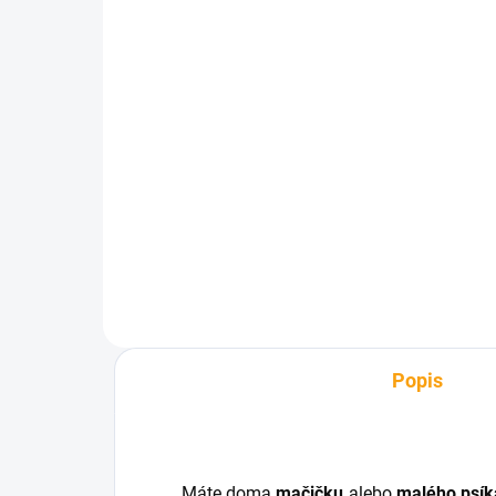
SKLADOM
Porcelánový hrnček s
FU
chvostíkom - mačka
de
1k
€2,41
€4
Do košíka
Popis
Máte doma
mačičku
alebo
malého psík