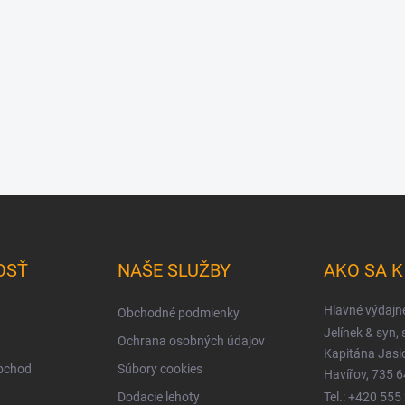
OSŤ
NAŠE SLUŽBY
AKO SA 
Hlavné výdajn
Obchodné podmienky
Jelínek & syn, s
Ochrana osobných údajov
Kapitána Jas
obchod
Súbory cookies
Havířov, 735 6
Dodacie lehoty
Tel.: +420 555