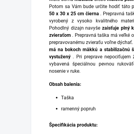
Potom sa Vám bude určite hodiť táto 
50 x 30 x 25 cm čierna
.
Prepravná tašk
vyrobený z vysoko kvalitného materi
Pohodlný dizajn navyše
zaisťuje plný
zvieraťom
.
Prepravná taška má veľké od
prepravovanému zvieraťu voľne dýchať. 
má na bokoch mäkkú a stabilizačnú š
vystužený
. Pri preprave nepociťujem 
vybavená špeciálnou pevnou rukoväť
nosenie v ruke.
Obsah balenia:
Taška
ramenný popruh
Špecifikácia produktu: