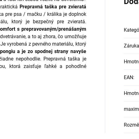
Dod
praktická
Prepravná taška pre zvieratá
a pre psa / mačku / králika je doplnok
álu, ktorý je bezpečný pre zvieratá.
 komfort s prepravovaným/prenášaným
Kategó
vetrávanie, a to aj zhora, čo umožňuje
Je vyrobená z pevného materiálu, ktorý
Záruk
pongiu a je zo spodnej strany navyše
žiadne nepohodlie. Prepravná taška je
Hmotn
ou, ktorá zaisťuje ľahké a pohodlné
EAN
:
Hmotn
maximá
Rozmě