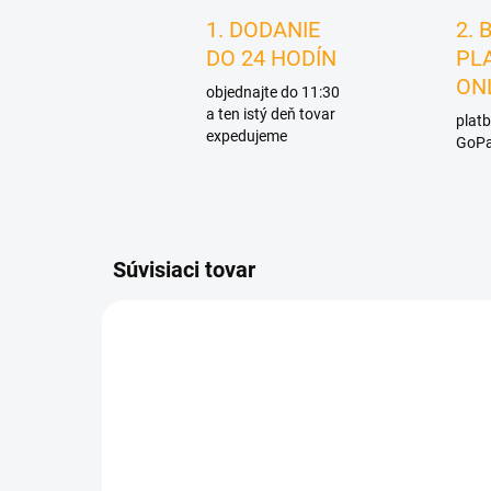
1. DODANIE
2. 
DO 24 HODÍN
PL
ON
objednajte do 11:30
a ten istý deň tovar
platb
expedujeme
GoPa
Súvisiaci tovar
D1738