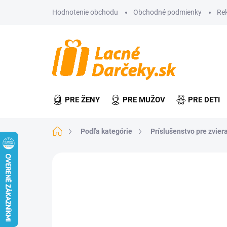
Prejsť
Hodnotenie obchodu
Obchodné podmienky
Re
na
obsah
PRE ŽENY
PRE MUŽOV
PRE DETI
Domov
Podľa kategórie
Príslušenstvo pre zvier
Neohodnotené
Podrobnosti hodn