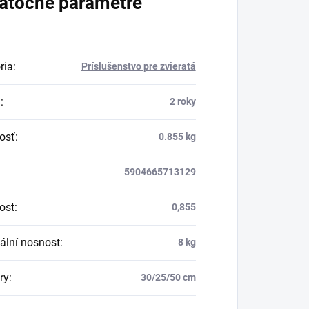
atočné parametre
ria
:
Príslušenstvo pre zvieratá
a
:
2 roky
osť
:
0.855 kg
5904665713129
ost
:
0,855
lní nosnost
:
8 kg
ry
:
30/25/50 cm