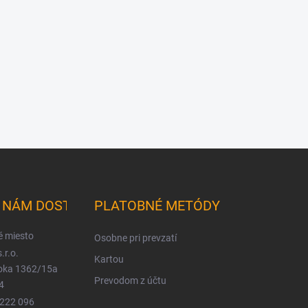
K NÁM DOSTANETE
PLATOBNÉ METÓDY
é miesto
Osobne pri prevzatí
.r.o.
Kartou
ioka 1362/15a
Prevodom z účtu
4
 222 096