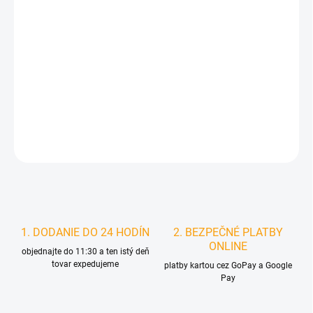
MÔŽEME DORUČIŤ DO:
ZVOĽTE VARIANT
MOŽNOSTI DORUČENIA
−
+
Pridať do košíka
DETAILNÉ INFORMÁCIE
STRÁŽIŤ
1. DODANIE DO 24 HODÍN
2. BEZPEČNÉ PLATBY
ONLINE
objednajte do 11:30 a ten istý deň
tovar expedujeme
platby kartou cez GoPay a Google
Pay