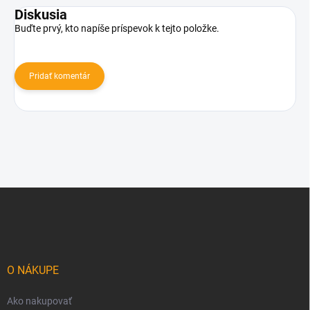
Diskusia
Buďte prvý, kto napíše príspevok k tejto položke.
Pridať komentár
Z
á
p
ä
t
i
O NÁKUPE
e
Ako nakupovať