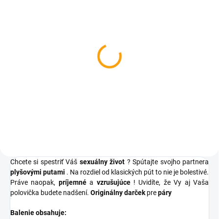
SKLADOM
SKLADOM
Dosková hra - Sex
Erotická kartová hra -
Sex Sex Sex
€11,06
€6,36
Do košíka
Do košíka
Chcete si spestriť Váš
sexuálny život
? Spútajte svojho partnera
plyšovými putami
. Na rozdiel od klasických pút to nie je bolestivé.
Práve naopak,
príjemné
a
vzrušujúce
! Uvidíte, že Vy aj Vaša
polovička budete nadšení.
Originálny darček
pre
páry
Balenie obsahuje: