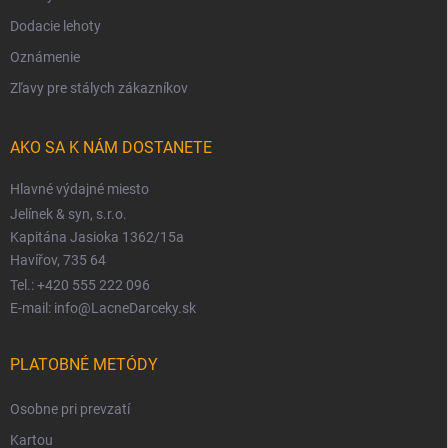
Dodacie lehoty
Oznámenie
Zľavy pre stálych zákazníkov
AKO SA K NÁM DOSTANETE
Hlavné výdajné miesto
Jelínek & syn, s.r.o.
Kapitána Jasioka 1362/15a
Havířov, 735 64
Tel.: +420 555 222 096
E-mail: info@LacneDarceky.sk
PLATOBNÉ METÓDY
Osobne pri prevzatí
Kartou