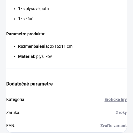
1ks plyšové putá
1ks kľúč
Parametre produktu:
Rozmer balenia:
2x16x11 cm
Materiál:
plyš, kov
Dodatočné parametre
Kategória
:
Erotické hry
Záruka
:
2 roky
EAN
:
Zvoľte variant