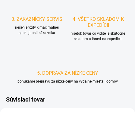
3. ZAKAZNÍCKY SERVIS
4. VŠETKO SKLADOM K
EXPEDÍCII
riešenie vždy k maximálnej
spokojnosti zákazníka
všetok tovar čo vidíte je skutočne
skladom a ihneď na expedíciu
5. DOPRAVA ZA NÍZKE CENY
ponúkame prepravu za nízke ceny na výdajné miesta i domov
Súvisiaci tovar
D3919
D4182