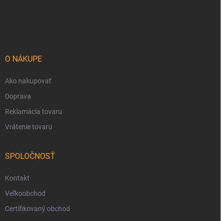
Z
á
p
ä
t
i
O NÁKUPE
e
Ako nakupovať
Doprava
Reklamácia tovaru
Vrátenie tovaru
SPOLOČNOSŤ
Kontakt
Veľkoobchod
Certifikovaný obchod