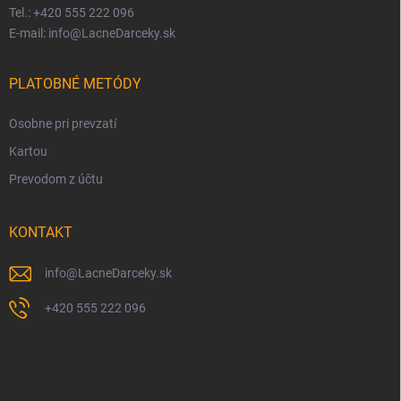
Tel.: +420 555 222 096
E-mail: info@LacneDarceky.sk
PLATOBNÉ METÓDY
Osobne pri prevzatí
Kartou
Prevodom z účtu
KONTAKT
info
@
LacneDarceky.sk
+420 555 222 096