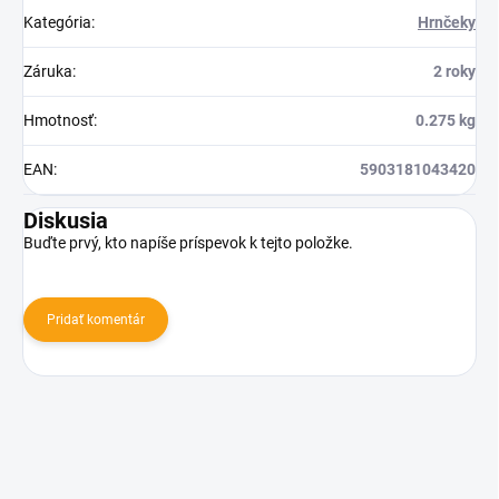
Kategória
:
Hrnčeky
Záruka
:
2 roky
Hmotnosť
:
0.275 kg
EAN
:
5903181043420
Diskusia
Buďte prvý, kto napíše príspevok k tejto položke.
Pridať komentár