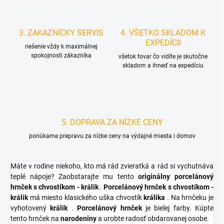
3. ZAKAZNÍCKY SERVIS
4. VŠETKO SKLADOM K
EXPEDÍCII
riešenie vždy k maximálnej
spokojnosti zákazníka
všetok tovar čo vidíte je skutočne
skladom a ihneď na expedíciu
5. DOPRAVA ZA NÍZKE CENY
ponúkame prepravu za nízke ceny na výdajné miesta i domov
Máte v rodine niekoho, kto má rád zvieratká a rád si vychutnáva
teplé nápoje? Zaobstarajte mu tento
originálny porcelánový
hrnček s chvostíkom - králik
.
Porcelánový hrnček s chvostíkom -
králik
má miesto klasického uška chvostík
králika
. Na hrnčeku je
vyhotovený
králik
.
Porcelánový
hrnček
je bielej farby. Kúpte
tento hrnček na
narodeniny
a urobte radosť obdarovanej osobe.