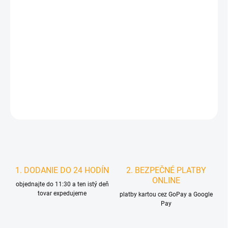
DORUČIŤ DO:
10.8.2026
MOŽNOSTI
DORUČENIA
−
+
Pridať do košíka
DETAILNÉ INFORMÁCIE
STRÁŽIŤ
1. DODANIE DO 24 HODÍN
2. BEZPEČNÉ PLATBY
ONLINE
objednajte do 11:30 a ten istý deň
tovar expedujeme
platby kartou cez GoPay a Google
Pay