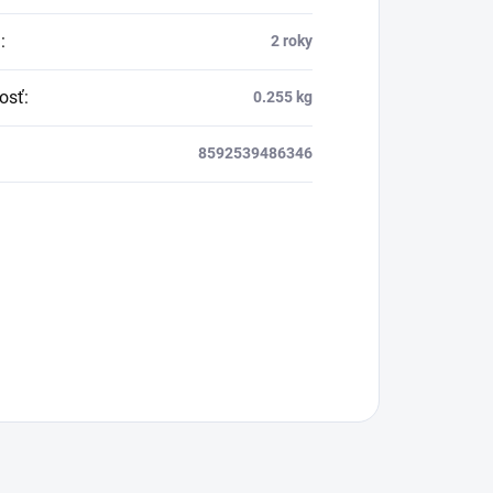
a
:
2 roky
osť
:
0.255 kg
8592539486346