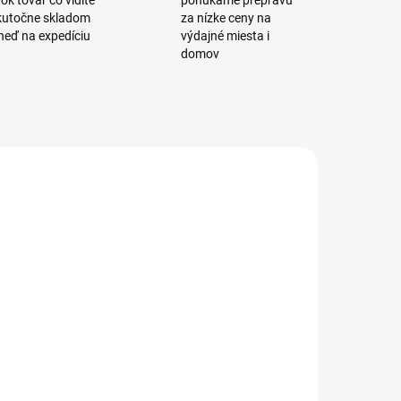
ok tovar čo vidíte
ponúkame prepravu
skutočne skladom
za nízke ceny na
neď na expedíciu
výdajné miesta i
domov