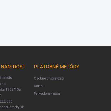
K NÁM DOSTANETE
PLATOBNÉ METÓDY
é miesto
Osobne pri prevzatí
.r.o.
Kartou
ioka 1362/15a
Prevodom z účtu
4
 222 096
LacneDarceky.sk