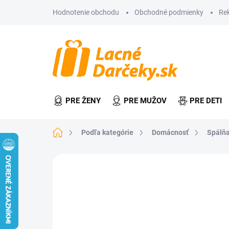
Prejsť
Hodnotenie obchodu
Obchodné podmienky
Re
na
obsah
PRE ŽENY
PRE MUŽOV
PRE DETI
Domov
Podľa kategórie
Domácnosť
Spálňa
Neohodnotené
Podrobnosti hodn