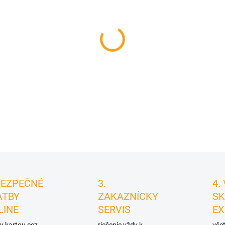
cena:
MÔŽEME DORUČIŤ DO:
11.8.2
−
+
DETAILNÉ INFORMÁCIE
BEZPEČNÉ
3.
4.
ATBY
ZAKAZNÍCKY
SK
LINE
SERVIS
EX