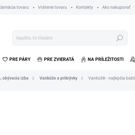
klamácia tovaru
Vrátenie tovaru
Kontakty
Ako nakupovať
Hľadať
PRE PÁRY
PRE ZVIERATÁ
NA PRÍLEŽITOSTI
, obývacia izba
Vankúše a prikrývky
Vankúšik - najlepšia bab
otenia
€8,50
€6,91 bez DPH
Jednotková
SKLADOM