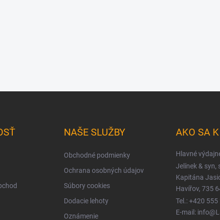
OSŤ
NAŠE SLUŽBY
AKO SA 
Hlavné výdajn
Obchodné podmienky
Jelínek & syn, s
Ochrana osobných údajov
Kapitána Jas
obchod
Súbory cookies
Havířov, 735 6
Dodacie lehoty
Tel.: +420 555
E-mail: info@
Oznámenie