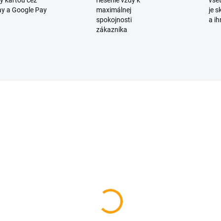
y kartou cez
riešenie vždy k
všet
y a Google Pay
maximálnej
je 
spokojnosti
a ih
zákazníka
D3840
SKLADOM
rčekový hrnček v
bičke - babičke