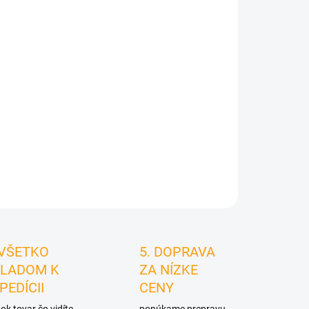
026
MOŽNOSTI
DORUČENIA
Pridať do košíka
STRÁŽIŤ
 VŠETKO
5. DOPRAVA
LADOM K
ZA NÍZKE
PEDÍCII
CENY