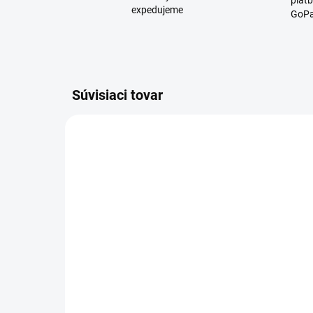
platb
expedujeme
GoPa
Súvisiaci tovar
D2946
SKLADOM
Darčekové balenie -
Da
kniha - Rozprávka o
kra