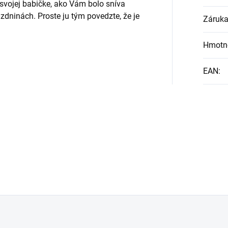
 svojej babičke, ako Vám bolo sníva
ázdninách. Proste ju tým povedzte, že je
Záruk
Hmotn
EAN
: