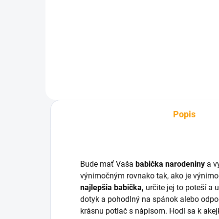
babičke
€6
€7,93
Do košíka
Popis
Bude mať Vaša
babička
narodeniny
a v
výnimočným rovnako tak, ako je výnimo
najlepšia babička,
určite jej to poteší a 
dotyk a pohodlný na spánok alebo odpo
krásnu potlač s nápisom. Hodí sa k akejko