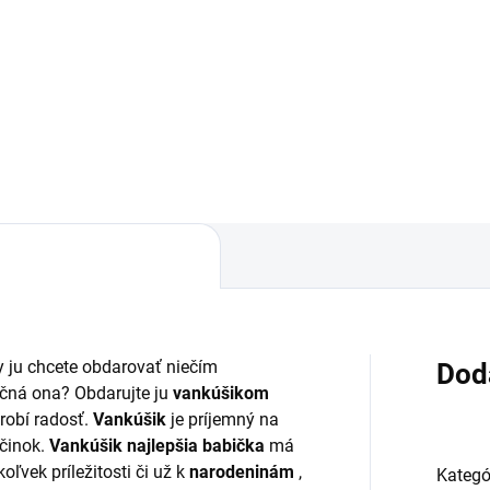
,83
Do košíka
y ju chcete obdarovať niečím
Dod
čná ona? Obdarujte ju
vankúšikom
urobí radosť.
Vankúšik
je príjemný na
činok.
Vankúšik najlepšia babička
má
ľvek príležitosti či už k
narodeninám
,
Kategó